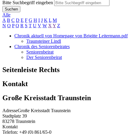
Bitte Suchbegriff eingeben
Suchen
Alle
A
B
C
D
E
F
G
H
I
J
K
L
M
N
O
P
Q
R
S
T
U
V
W
X
Y
Z
Chronik aktuell von Homepage von Brigitte Leitermann.pdf
Traunsteiner Lindl
Chronik des Seniorenbeirates
Seniorenbeirat
Der Seniorenbeirat
Seitenleiste Rechts
Kontakt
Große Kreisstadt Traunstein
Adresse
Große Kreisstadt Traunstein
Stadtplatz 39
83278
Traunstein
Kontakt
Telefon:
+49 (0) 861/65-0