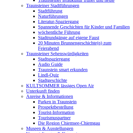
Traunsteiner Braukultur früher und heute
Traunsteiner Stadtführungen
Stadtführung
Naturführungen
Literatur-Spaziergang
Spannende Geschichten für Kinder und Familien
wöchentliche Führung
Stadtrundgänge auf eigene Faust
20 Minuten Brunnengeschichte(n) zum
Feierabend
Traunsteiner Sehenswürdigkeiten
Stadtspaziergang
Audio Guide
Traunstein smart erkunden
Lindl-Quiz
Stadtgeschichte
KULTSOMMER lässiges Open Air
Unterkunft finden
Anreise & Informationen
Parken in Traunstein
Prospektbestellung
Tourist-Information
Tourismuspartner
Die Region Chiemsee-Chiemgau
Museen & Ausstellungen