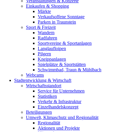
Veranstaltungen & Konzerte
Einkaufen & Shopping
Märkte
Verkaufsoffene Sonntage
Parken in Traunstein
Sport & Freizeit
Wandern
Radfahren
Sportvereine & Sportanlagen
Langlaufloipen
Pilgern
Kneippanlagen
Spielplätze & Sportstätten
Schwimmbad, Traun & Mühlbach
Webcams
Stadtentwicklung & Wirtschaft
Wirtschaftsstandort
Service für Unternehmen
Statistiken
Verkehr & Infrastruktur
Einzelhandelskonzept
Beteiligungen
Umwelt, Klimaschutz und Regionalität
Regionalität
Aktionen und Projekte