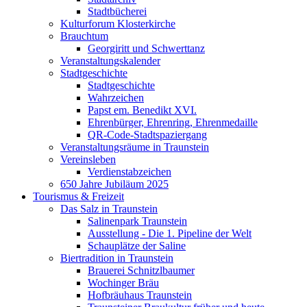
Stadtbücherei
Kulturforum Klosterkirche
Brauchtum
Georgiritt und Schwerttanz
Veranstaltungskalender
Stadtgeschichte
Stadtgeschichte
Wahrzeichen
Papst em. Benedikt XVI.
Ehrenbürger, Ehrenring, Ehrenmedaille
QR-Code-Stadtspaziergang
Veranstaltungsräume in Traunstein
Vereinsleben
Verdienstabzeichen
650 Jahre Jubiläum 2025
Tourismus & Freizeit
Das Salz in Traunstein
Salinenpark Traunstein
Ausstellung - Die 1. Pipeline der Welt
Schauplätze der Saline
Biertradition in Traunstein
Brauerei Schnitzlbaumer
Wochinger Bräu
Hofbräuhaus Traunstein