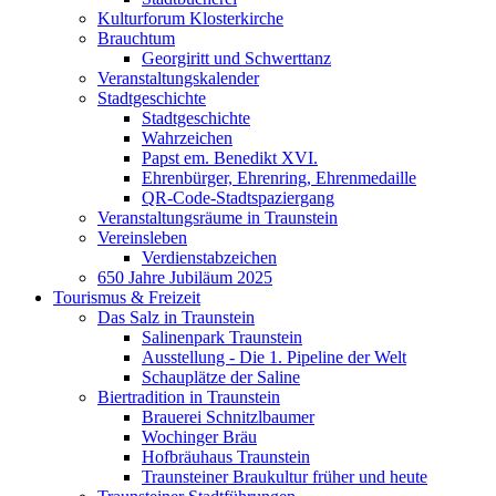
Kulturforum Klosterkirche
Brauchtum
Georgiritt und Schwerttanz
Veranstaltungskalender
Stadtgeschichte
Stadtgeschichte
Wahrzeichen
Papst em. Benedikt XVI.
Ehrenbürger, Ehrenring, Ehrenmedaille
QR-Code-Stadtspaziergang
Veranstaltungsräume in Traunstein
Vereinsleben
Verdienstabzeichen
650 Jahre Jubiläum 2025
Tourismus & Freizeit
Das Salz in Traunstein
Salinenpark Traunstein
Ausstellung - Die 1. Pipeline der Welt
Schauplätze der Saline
Biertradition in Traunstein
Brauerei Schnitzlbaumer
Wochinger Bräu
Hofbräuhaus Traunstein
Traunsteiner Braukultur früher und heute