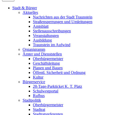
Stadt & Bürger
Aktuelles
Nachrichten aus der Stadt Traunstein
Straßensperrungen und Umleitungen
Amtsblatt
Stellenausschreibungen
Veranstaltungen
Ausbildung
Traunstein im Aufwind
Organigramm
Ämter und Dienststellen
Oberbürgermeister
Geschäftsleitung
Planen und Bauen
Öffentl. Sicherheit und Ordnung
Kultur
Bürgerservice
28-Tage-Parkticket K. T. Platz
Schulwegportal
Rufbus
Stadtpolitik
Oberbürgermeister
Stadtrat
Stadtratsreferenten