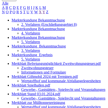
Alle
A
B
C
D
E
F
G
H
I
J
K
L
M
N
O
P
Q
R
S
T
U
V
W
X
Y
Z
Markterkundung Bekanntmachung
2. Verfahren (Erschließungsgebiet 8)
Markterkundung Bekanntmachung
4. Verfahren
Markterkundung Bekanntmachung
5. Verfahren
Markterkundung_Bekanntmachung
3. Verfahren
Markterkundung_Ergebnis
5. Verfahren
Merkblatt Befreiungsmöglichkeit Zweitwohnungsteuer.pdf
Zweitwohnungsteuer
Informationen und Formulare
Merkblatt Giftmobil 2024 mit Terminen.pdf
Wertstoffhof und kommunale Abfallangelegenheiten
Merkblatt Spielhallen.pdf
Gewerbe-, Gaststätten-, Spielrecht und Veranstaltungen
Merkblatt Stand 03.01.2024.pdf
Gewerbe-, Gaststätten-, Spielrecht und Veranstaltungen
Merkblatt zur Mülltonnenreinigung
Wertstoffhof und kommunale Abfallangelegenheiten