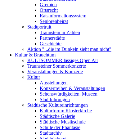
Gremien
Ortsrecht
Ratsinformationssystem
Seniorenbeirat
Stadtportrait
Traunstein in Zahlen
Partnerstädte
Geschichte
Aktion "...die im Dunkeln sieht man nicht"
Kultur & Brauchtum
KULTSOMMER lässiges Open Air
Traunsteiner Sommerkonzerte
Veranstaltungen & Konzerte
Kultur
Ausstellungen
Konzertreihen & Veranstaltungen
Sehenswürdigkeiten, Museen
Stadtführungen
Städtische Kultureinrichtungen
Kulturforum Klosterkirche
Städtische Galerie
Städtische Musikschule
Schule der Phantasie
Stadtarchiv
Stadtbücherei