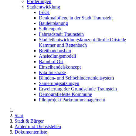
Förderungen
Stadtentwicklung
ISEK
Denkmalpflege in der Stadt Traunstein
Bauleitplanung
Salinenpark
Fahrradstadt Traunstein
Stadtteilentwicklungskonzept für die Ortsteile
Kammer und Rettenbach
Breitbandausbau
Ansiedlungsmodell
Bahnhof Ost
Einzelhandelskonzept
Kita Innstraße
Blinden- und Sehbehindertenleitsystem
Sanierungssatzungen
Erweiterung der Grundschule Traunstein
Demografiefeste Kommune
Pilotprojekt Parkraummanagement
Start
Stadt & Bürger
Ämter und Dienststellen
Dokumentenliste