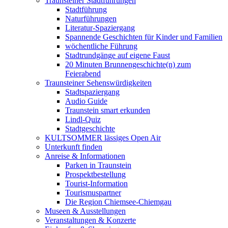
Traunsteiner Stadtführungen
Stadtführung
Naturführungen
Literatur-Spaziergang
Spannende Geschichten für Kinder und Familien
wöchentliche Führung
Stadtrundgänge auf eigene Faust
20 Minuten Brunnengeschichte(n) zum
Feierabend
Traunsteiner Sehenswürdigkeiten
Stadtspaziergang
Audio Guide
Traunstein smart erkunden
Lindl-Quiz
Stadtgeschichte
KULTSOMMER lässiges Open Air
Unterkunft finden
Anreise & Informationen
Parken in Traunstein
Prospektbestellung
Tourist-Information
Tourismuspartner
Die Region Chiemsee-Chiemgau
Museen & Ausstellungen
Veranstaltungen & Konzerte