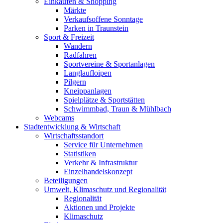
Einkaufen & Shopping
Märkte
Verkaufsoffene Sonntage
Parken in Traunstein
Sport & Freizeit
Wandern
Radfahren
Sportvereine & Sportanlagen
Langlaufloipen
Pilgern
Kneippanlagen
Spielplätze & Sportstätten
Schwimmbad, Traun & Mühlbach
Webcams
Stadtentwicklung & Wirtschaft
Wirtschaftsstandort
Service für Unternehmen
Statistiken
Verkehr & Infrastruktur
Einzelhandelskonzept
Beteiligungen
Umwelt, Klimaschutz und Regionalität
Regionalität
Aktionen und Projekte
Klimaschutz