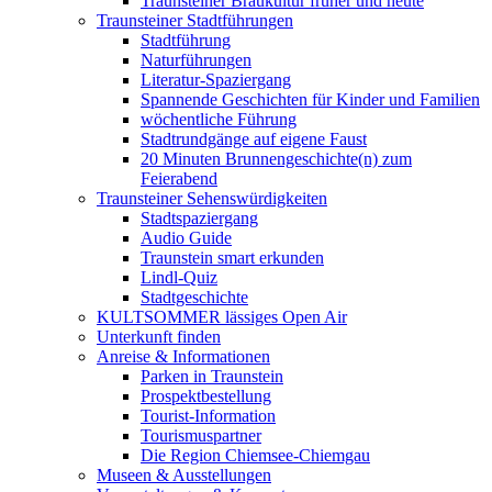
Traunsteiner Braukultur früher und heute
Traunsteiner Stadtführungen
Stadtführung
Naturführungen
Literatur-Spaziergang
Spannende Geschichten für Kinder und Familien
wöchentliche Führung
Stadtrundgänge auf eigene Faust
20 Minuten Brunnengeschichte(n) zum
Feierabend
Traunsteiner Sehenswürdigkeiten
Stadtspaziergang
Audio Guide
Traunstein smart erkunden
Lindl-Quiz
Stadtgeschichte
KULTSOMMER lässiges Open Air
Unterkunft finden
Anreise & Informationen
Parken in Traunstein
Prospektbestellung
Tourist-Information
Tourismuspartner
Die Region Chiemsee-Chiemgau
Museen & Ausstellungen