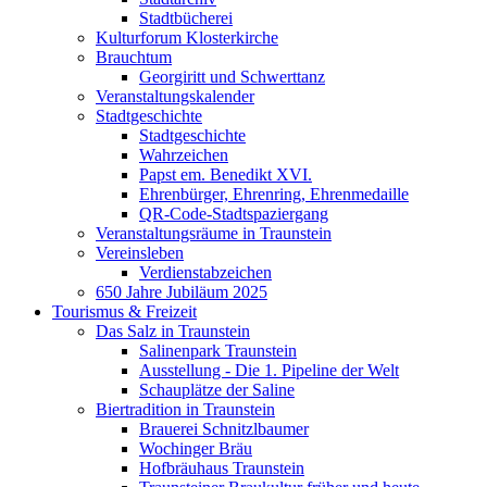
Stadtbücherei
Kulturforum Klosterkirche
Brauchtum
Georgiritt und Schwerttanz
Veranstaltungskalender
Stadtgeschichte
Stadtgeschichte
Wahrzeichen
Papst em. Benedikt XVI.
Ehrenbürger, Ehrenring, Ehrenmedaille
QR-Code-Stadtspaziergang
Veranstaltungsräume in Traunstein
Vereinsleben
Verdienstabzeichen
650 Jahre Jubiläum 2025
Tourismus & Freizeit
Das Salz in Traunstein
Salinenpark Traunstein
Ausstellung - Die 1. Pipeline der Welt
Schauplätze der Saline
Biertradition in Traunstein
Brauerei Schnitzlbaumer
Wochinger Bräu
Hofbräuhaus Traunstein