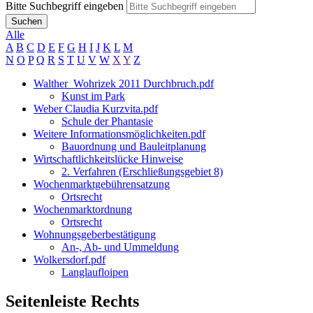
Bitte Suchbegriff eingeben
Suchen
Alle
A
B
C
D
E
F
G
H
I
J
K
L
M
N
O
P
Q
R
S
T
U
V
W
X
Y
Z
Walther_Wohrizek 2011 Durchbruch.pdf
Kunst im Park
Weber Claudia Kurzvita.pdf
Schule der Phantasie
Weitere Informationsmöglichkeiten.pdf
Bauordnung und Bauleitplanung
Wirtschaftlichkeitslücke Hinweise
2. Verfahren (Erschließungsgebiet 8)
Wochenmarktgebührensatzung
Ortsrecht
Wochenmarktordnung
Ortsrecht
Wohnungsgeberbestätigung
An-, Ab- und Ummeldung
Wolkersdorf.pdf
Langlaufloipen
Seitenleiste Rechts