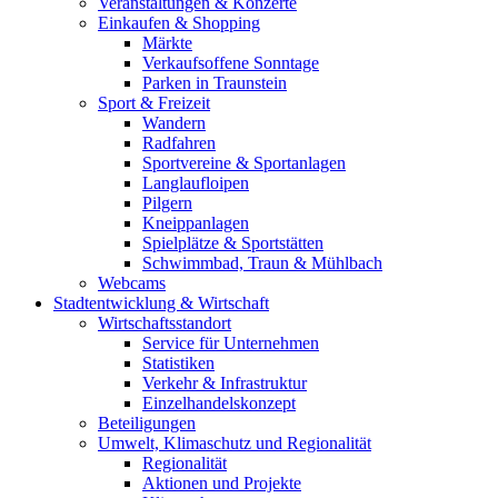
Veranstaltungen & Konzerte
Einkaufen & Shopping
Märkte
Verkaufsoffene Sonntage
Parken in Traunstein
Sport & Freizeit
Wandern
Radfahren
Sportvereine & Sportanlagen
Langlaufloipen
Pilgern
Kneippanlagen
Spielplätze & Sportstätten
Schwimmbad, Traun & Mühlbach
Webcams
Stadtentwicklung & Wirtschaft
Wirtschaftsstandort
Service für Unternehmen
Statistiken
Verkehr & Infrastruktur
Einzelhandelskonzept
Beteiligungen
Umwelt, Klimaschutz und Regionalität
Regionalität
Aktionen und Projekte