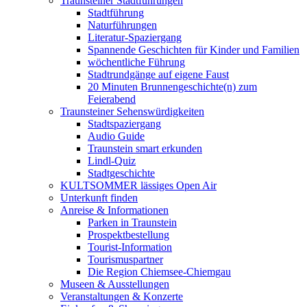
Traunsteiner Stadtführungen
Stadtführung
Naturführungen
Literatur-Spaziergang
Spannende Geschichten für Kinder und Familien
wöchentliche Führung
Stadtrundgänge auf eigene Faust
20 Minuten Brunnengeschichte(n) zum
Feierabend
Traunsteiner Sehenswürdigkeiten
Stadtspaziergang
Audio Guide
Traunstein smart erkunden
Lindl-Quiz
Stadtgeschichte
KULTSOMMER lässiges Open Air
Unterkunft finden
Anreise & Informationen
Parken in Traunstein
Prospektbestellung
Tourist-Information
Tourismuspartner
Die Region Chiemsee-Chiemgau
Museen & Ausstellungen
Veranstaltungen & Konzerte