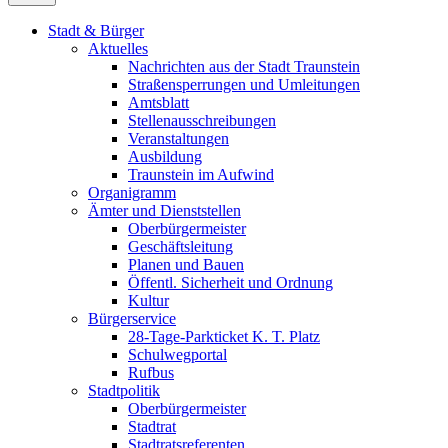
Stadt & Bürger
Aktuelles
Nachrichten aus der Stadt Traunstein
Straßensperrungen und Umleitungen
Amtsblatt
Stellenausschreibungen
Veranstaltungen
Ausbildung
Traunstein im Aufwind
Organigramm
Ämter und Dienststellen
Oberbürgermeister
Geschäftsleitung
Planen und Bauen
Öffentl. Sicherheit und Ordnung
Kultur
Bürgerservice
28-Tage-Parkticket K. T. Platz
Schulwegportal
Rufbus
Stadtpolitik
Oberbürgermeister
Stadtrat
Stadtratsreferenten