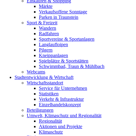
Einkaufen & Shopping
Märkte
Verkaufsoffene Sonntage
Parken in Traunstein
Sport & Freizeit
Wandern
Radfahren
Sportvereine & Sportanlagen
Langlaufloipen
Pilgern
Kneippanlagen
Spielplätze & Sportstätten
Schwimmbad, Traun & Mühlbach
Webcams
Stadtentwicklung & Wirtschaft
Wirtschaftsstandort
Service für Unternehmen
Statistiken
Verkehr & Infrastruktur
Einzelhandelskonzept
Beteiligungen
Umwelt, Klimaschutz und Regionalität
Regionalität
Aktionen und Projekte
Klimaschutz