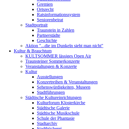
Gremien
Ortsrecht
Ratsinformationssystem
Seniorenbeirat
Stadtportrait
Traunstein in Zahlen
Partnerstädte
Geschichte
Aktion "...die im Dunkeln sieht man nicht"
Kultur & Brauchtum
KULTSOMMER lässiges Open Air
Traunsteiner Sommerkonzerte
Veranstaltungen & Konzerte
Kultur
Ausstellungen
Konzertreihen & Veranstaltungen
Sehenswürdigkeiten, Museen
Stadtführungen
Städtische Kultureinrichtungen
Kulturforum Klosterkirche
Städtische Galerie
Städtische Musikschule
Schule der Phantasie
Stadtarchiv
Stadtbücherei