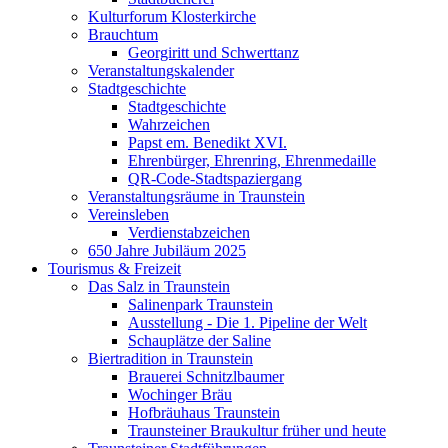
Kulturforum Klosterkirche
Brauchtum
Georgiritt und Schwerttanz
Veranstaltungskalender
Stadtgeschichte
Stadtgeschichte
Wahrzeichen
Papst em. Benedikt XVI.
Ehrenbürger, Ehrenring, Ehrenmedaille
QR-Code-Stadtspaziergang
Veranstaltungsräume in Traunstein
Vereinsleben
Verdienstabzeichen
650 Jahre Jubiläum 2025
Tourismus & Freizeit
Das Salz in Traunstein
Salinenpark Traunstein
Ausstellung - Die 1. Pipeline der Welt
Schauplätze der Saline
Biertradition in Traunstein
Brauerei Schnitzlbaumer
Wochinger Bräu
Hofbräuhaus Traunstein
Traunsteiner Braukultur früher und heute