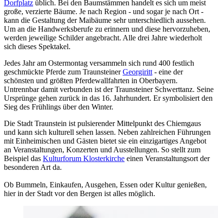
Dorfplatz
üblich. Bei den Baumstämmen handelt es sich um meist
große, verzierte Bäume. Je nach Region - und sogar je nach Ort -
kann die Gestaltung der Maibäume sehr unterschiedlich aussehen.
Um an die Handwerksberufe zu erinnern und diese hervorzuheben,
werden jeweilige Schilder angebracht. Alle drei Jahre wiederholt
sich dieses Spektakel.
Jedes Jahr am Ostermontag versammeln sich rund 400 festlich
geschmückte Pferde zum Traunsteiner
Georgiritt
- eine der
schönsten und größten Pferdewallfahrten in Oberbayern.
Untrennbar damit verbunden ist der Traunsteiner Schwerttanz. Seine
Ursprünge gehen zurück in das 16. Jahrhundert. Er symbolisiert den
Sieg des Frühlings über den Winter.
Die Stadt Traunstein ist pulsierender Mittelpunkt des Chiemgaus
und kann sich kulturell sehen lassen. Neben zahlreichen Führungen
mit Einheimischen und Gästen bietet sie ein einzigartiges Angebot
an Veranstaltungen, Konzerten und Ausstellungen. So stellt zum
Beispiel das
Kulturforum Klosterkirche
einen Veranstaltungsort der
besonderen Art da.
Ob Bummeln, Einkaufen, Ausgehen, Essen oder Kultur genießen,
hier in der Stadt vor den Bergen ist alles möglich.