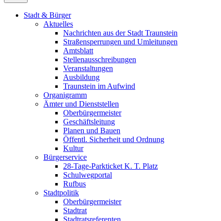
Stadt & Bürger
Aktuelles
Nachrichten aus der Stadt Traunstein
Straßensperrungen und Umleitungen
Amtsblatt
Stellenausschreibungen
Veranstaltungen
Ausbildung
Traunstein im Aufwind
Organigramm
Ämter und Dienststellen
Oberbürgermeister
Geschäftsleitung
Planen und Bauen
Öffentl. Sicherheit und Ordnung
Kultur
Bürgerservice
28-Tage-Parkticket K. T. Platz
Schulwegportal
Rufbus
Stadtpolitik
Oberbürgermeister
Stadtrat
Stadtratsreferenten