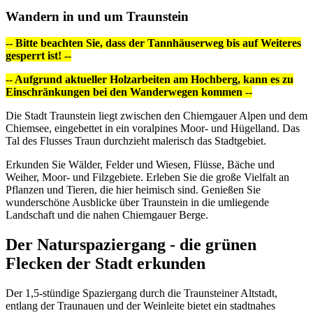
Wandern in und um Traunstein
-- Bitte beachten Sie, dass der Tannhäuserweg bis auf Weiteres
gesperrt ist! --
-- Aufgrund aktueller Holzarbeiten am Hochberg, kann es zu
Einschränkungen bei den Wanderwegen kommen --
Die Stadt Traunstein liegt zwischen den Chiemgauer Alpen und dem
Chiemsee, eingebettet in ein voralpines Moor- und Hügelland. Das
Tal des Flusses Traun durchzieht malerisch das Stadtgebiet.
Erkunden Sie Wälder, Felder und Wiesen, Flüsse, Bäche und
Weiher, Moor- und Filzgebiete. Erleben Sie die große Vielfalt an
Pflanzen und Tieren, die hier heimisch sind. Genießen Sie
wunderschöne Ausblicke über Traunstein in die umliegende
Landschaft und die nahen Chiemgauer Berge.
Der Naturspaziergang - die grünen
Flecken der Stadt erkunden
Der 1,5-stündige Spaziergang durch die Traunsteiner Altstadt,
entlang der Traunauen und der Weinleite bietet ein stadtnahes