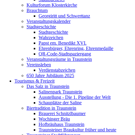
Kulturforum Klosterkirche
Brauchtum
Georgiritt und Schwerttanz
Veranstaltungskalender
Stadtgeschichte
Stadtgeschichte
Wahrzeichen
Papst em. Benedikt XVI.
Ehrenbürger, Ehrenring, Ehrenmedaille
QR-Code-Stadtspaziergang
Veranstaltungsräume in Traunstein
Vereinsleben
Verdienstabzeichen
650 Jahre Jubiläum 2025
Tourismus & Freizeit
Das Salz in Traunstein
Salinenpark Traunstein
Ausstellung - Die 1. Pipeline der Welt
Schauplätze der Saline
Biertradition in Traunstein
Brauerei Schnitzlbaumer
Wochinger Bräu
Hofbräuhaus Traunstein
Traunsteiner Braukultur früher und heute