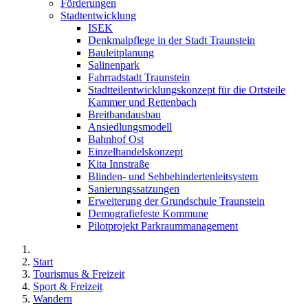
Förderungen
Stadtentwicklung
ISEK
Denkmalpflege in der Stadt Traunstein
Bauleitplanung
Salinenpark
Fahrradstadt Traunstein
Stadtteilentwicklungskonzept für die Ortsteile
Kammer und Rettenbach
Breitbandausbau
Ansiedlungsmodell
Bahnhof Ost
Einzelhandelskonzept
Kita Innstraße
Blinden- und Sehbehindertenleitsystem
Sanierungssatzungen
Erweiterung der Grundschule Traunstein
Demografiefeste Kommune
Pilotprojekt Parkraummanagement
Start
Tourismus & Freizeit
Sport & Freizeit
Wandern