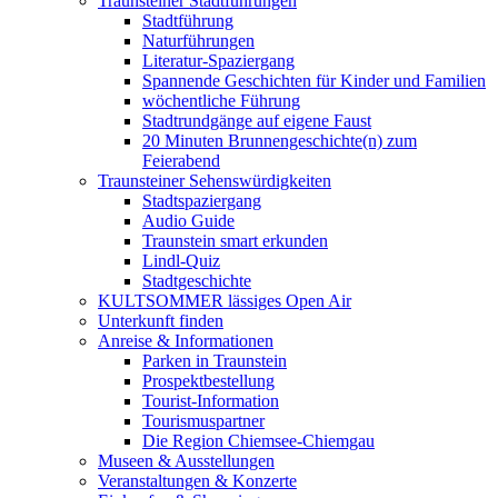
Traunsteiner Stadtführungen
Stadtführung
Naturführungen
Literatur-Spaziergang
Spannende Geschichten für Kinder und Familien
wöchentliche Führung
Stadtrundgänge auf eigene Faust
20 Minuten Brunnengeschichte(n) zum
Feierabend
Traunsteiner Sehenswürdigkeiten
Stadtspaziergang
Audio Guide
Traunstein smart erkunden
Lindl-Quiz
Stadtgeschichte
KULTSOMMER lässiges Open Air
Unterkunft finden
Anreise & Informationen
Parken in Traunstein
Prospektbestellung
Tourist-Information
Tourismuspartner
Die Region Chiemsee-Chiemgau
Museen & Ausstellungen
Veranstaltungen & Konzerte