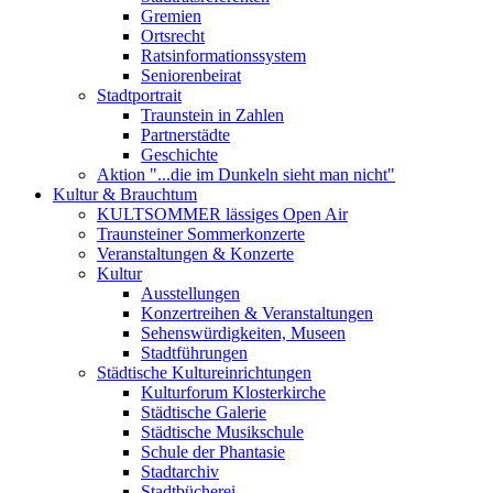
Gremien
Ortsrecht
Ratsinformationssystem
Seniorenbeirat
Stadtportrait
Traunstein in Zahlen
Partnerstädte
Geschichte
Aktion "...die im Dunkeln sieht man nicht"
Kultur & Brauchtum
KULTSOMMER lässiges Open Air
Traunsteiner Sommerkonzerte
Veranstaltungen & Konzerte
Kultur
Ausstellungen
Konzertreihen & Veranstaltungen
Sehenswürdigkeiten, Museen
Stadtführungen
Städtische Kultureinrichtungen
Kulturforum Klosterkirche
Städtische Galerie
Städtische Musikschule
Schule der Phantasie
Stadtarchiv
Stadtbücherei