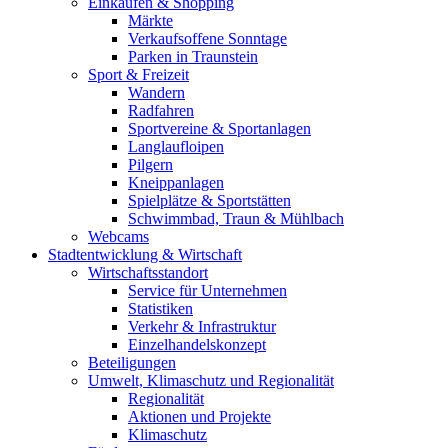
Einkaufen & Shopping
Märkte
Verkaufsoffene Sonntage
Parken in Traunstein
Sport & Freizeit
Wandern
Radfahren
Sportvereine & Sportanlagen
Langlaufloipen
Pilgern
Kneippanlagen
Spielplätze & Sportstätten
Schwimmbad, Traun & Mühlbach
Webcams
Stadtentwicklung & Wirtschaft
Wirtschaftsstandort
Service für Unternehmen
Statistiken
Verkehr & Infrastruktur
Einzelhandelskonzept
Beteiligungen
Umwelt, Klimaschutz und Regionalität
Regionalität
Aktionen und Projekte
Klimaschutz