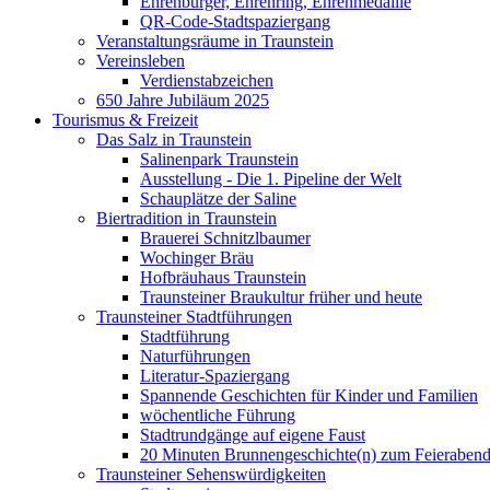
Ehrenbürger, Ehrenring, Ehrenmedaille
QR-Code-Stadtspaziergang
Veranstaltungsräume in Traunstein
Vereinsleben
Verdienstabzeichen
650 Jahre Jubiläum 2025
Tourismus & Freizeit
Das Salz in Traunstein
Salinenpark Traunstein
Ausstellung - Die 1. Pipeline der Welt
Schauplätze der Saline
Biertradition in Traunstein
Brauerei Schnitzlbaumer
Wochinger Bräu
Hofbräuhaus Traunstein
Traunsteiner Braukultur früher und heute
Traunsteiner Stadtführungen
Stadtführung
Naturführungen
Literatur-Spaziergang
Spannende Geschichten für Kinder und Familien
wöchentliche Führung
Stadtrundgänge auf eigene Faust
20 Minuten Brunnengeschichte(n) zum Feieraben
Traunsteiner Sehenswürdigkeiten