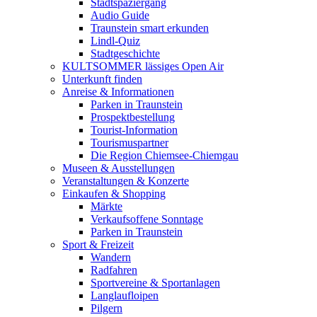
Stadtspaziergang
Audio Guide
Traunstein smart erkunden
Lindl-Quiz
Stadtgeschichte
KULTSOMMER lässiges Open Air
Unterkunft finden
Anreise & Informationen
Parken in Traunstein
Prospektbestellung
Tourist-Information
Tourismuspartner
Die Region Chiemsee-Chiemgau
Museen & Ausstellungen
Veranstaltungen & Konzerte
Einkaufen & Shopping
Märkte
Verkaufsoffene Sonntage
Parken in Traunstein
Sport & Freizeit
Wandern
Radfahren
Sportvereine & Sportanlagen
Langlaufloipen
Pilgern