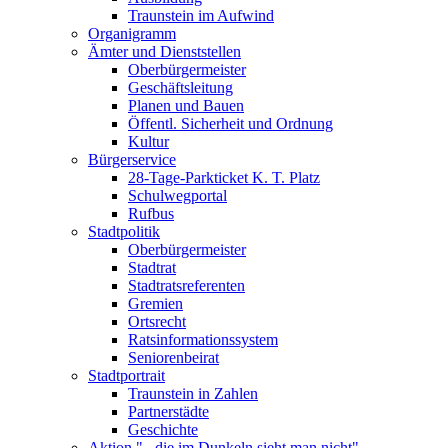
Traunstein im Aufwind
Organigramm
Ämter und Dienststellen
Oberbürgermeister
Geschäftsleitung
Planen und Bauen
Öffentl. Sicherheit und Ordnung
Kultur
Bürgerservice
28-Tage-Parkticket K. T. Platz
Schulwegportal
Rufbus
Stadtpolitik
Oberbürgermeister
Stadtrat
Stadtratsreferenten
Gremien
Ortsrecht
Ratsinformationssystem
Seniorenbeirat
Stadtportrait
Traunstein in Zahlen
Partnerstädte
Geschichte
Aktion "...die im Dunkeln sieht man nicht"