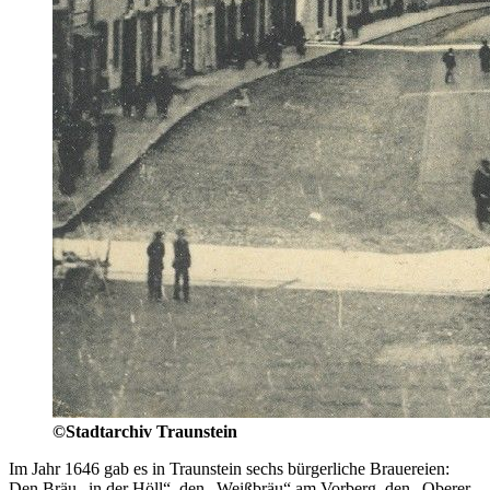
©Stadtarchiv Traunstein
Im Jahr 1646 gab es in Traunstein sechs bürgerliche Brauereien:
Den Bräu „in der Höll“, den „Weißbräu“ am Vorberg, den „Oberer