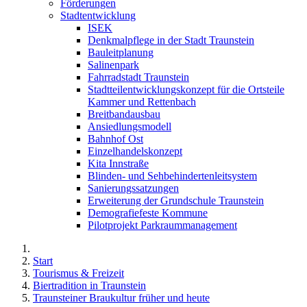
Förderungen
Stadtentwicklung
ISEK
Denkmalpflege in der Stadt Traunstein
Bauleitplanung
Salinenpark
Fahrradstadt Traunstein
Stadtteilentwicklungskonzept für die Ortsteile
Kammer und Rettenbach
Breitbandausbau
Ansiedlungsmodell
Bahnhof Ost
Einzelhandelskonzept
Kita Innstraße
Blinden- und Sehbehindertenleitsystem
Sanierungssatzungen
Erweiterung der Grundschule Traunstein
Demografiefeste Kommune
Pilotprojekt Parkraummanagement
Start
Tourismus & Freizeit
Biertradition in Traunstein
Traunsteiner Braukultur früher und heute