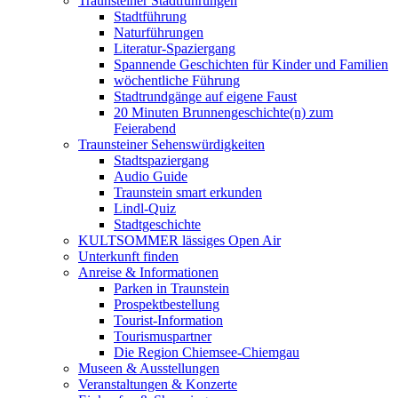
Traunsteiner Stadtführungen
Stadtführung
Naturführungen
Literatur-Spaziergang
Spannende Geschichten für Kinder und Familien
wöchentliche Führung
Stadtrundgänge auf eigene Faust
20 Minuten Brunnengeschichte(n) zum
Feierabend
Traunsteiner Sehenswürdigkeiten
Stadtspaziergang
Audio Guide
Traunstein smart erkunden
Lindl-Quiz
Stadtgeschichte
KULTSOMMER lässiges Open Air
Unterkunft finden
Anreise & Informationen
Parken in Traunstein
Prospektbestellung
Tourist-Information
Tourismuspartner
Die Region Chiemsee-Chiemgau
Museen & Ausstellungen
Veranstaltungen & Konzerte