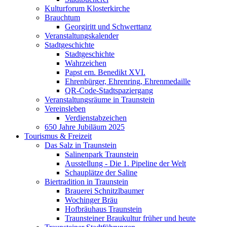
Kulturforum Klosterkirche
Brauchtum
Georgiritt und Schwerttanz
Veranstaltungskalender
Stadtgeschichte
Stadtgeschichte
Wahrzeichen
Papst em. Benedikt XVI.
Ehrenbürger, Ehrenring, Ehrenmedaille
QR-Code-Stadtspaziergang
Veranstaltungsräume in Traunstein
Vereinsleben
Verdienstabzeichen
650 Jahre Jubiläum 2025
Tourismus & Freizeit
Das Salz in Traunstein
Salinenpark Traunstein
Ausstellung - Die 1. Pipeline der Welt
Schauplätze der Saline
Biertradition in Traunstein
Brauerei Schnitzlbaumer
Wochinger Bräu
Hofbräuhaus Traunstein
Traunsteiner Braukultur früher und heute