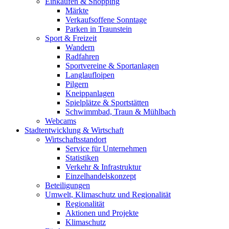
Einkaufen & Shopping
Märkte
Verkaufsoffene Sonntage
Parken in Traunstein
Sport & Freizeit
Wandern
Radfahren
Sportvereine & Sportanlagen
Langlaufloipen
Pilgern
Kneippanlagen
Spielplätze & Sportstätten
Schwimmbad, Traun & Mühlbach
Webcams
Stadtentwicklung & Wirtschaft
Wirtschaftsstandort
Service für Unternehmen
Statistiken
Verkehr & Infrastruktur
Einzelhandelskonzept
Beteiligungen
Umwelt, Klimaschutz und Regionalität
Regionalität
Aktionen und Projekte
Klimaschutz