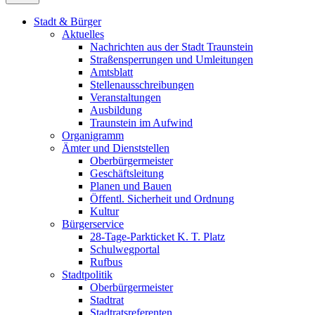
Stadt & Bürger
Aktuelles
Nachrichten aus der Stadt Traunstein
Straßensperrungen und Umleitungen
Amtsblatt
Stellenausschreibungen
Veranstaltungen
Ausbildung
Traunstein im Aufwind
Organigramm
Ämter und Dienststellen
Oberbürgermeister
Geschäftsleitung
Planen und Bauen
Öffentl. Sicherheit und Ordnung
Kultur
Bürgerservice
28-Tage-Parkticket K. T. Platz
Schulwegportal
Rufbus
Stadtpolitik
Oberbürgermeister
Stadtrat
Stadtratsreferenten