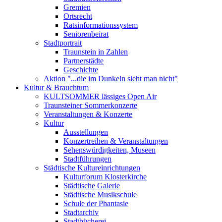
Gremien
Ortsrecht
Ratsinformationssystem
Seniorenbeirat
Stadtportrait
Traunstein in Zahlen
Partnerstädte
Geschichte
Aktion "...die im Dunkeln sieht man nicht"
Kultur & Brauchtum
KULTSOMMER lässiges Open Air
Traunsteiner Sommerkonzerte
Veranstaltungen & Konzerte
Kultur
Ausstellungen
Konzertreihen & Veranstaltungen
Sehenswürdigkeiten, Museen
Stadtführungen
Städtische Kultureinrichtungen
Kulturforum Klosterkirche
Städtische Galerie
Städtische Musikschule
Schule der Phantasie
Stadtarchiv
Stadtbücherei