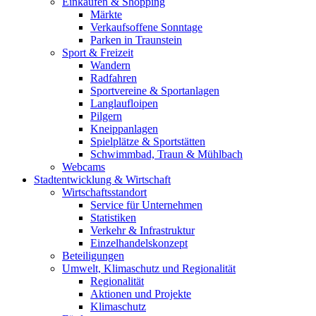
Einkaufen & Shopping
Märkte
Verkaufsoffene Sonntage
Parken in Traunstein
Sport & Freizeit
Wandern
Radfahren
Sportvereine & Sportanlagen
Langlaufloipen
Pilgern
Kneippanlagen
Spielplätze & Sportstätten
Schwimmbad, Traun & Mühlbach
Webcams
Stadtentwicklung & Wirtschaft
Wirtschaftsstandort
Service für Unternehmen
Statistiken
Verkehr & Infrastruktur
Einzelhandelskonzept
Beteiligungen
Umwelt, Klimaschutz und Regionalität
Regionalität
Aktionen und Projekte
Klimaschutz