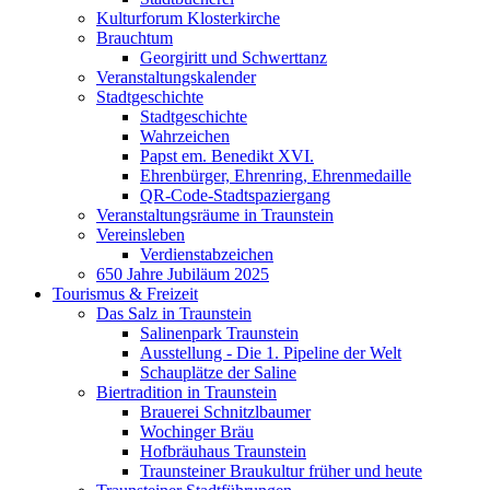
Kulturforum Klosterkirche
Brauchtum
Georgiritt und Schwerttanz
Veranstaltungskalender
Stadtgeschichte
Stadtgeschichte
Wahrzeichen
Papst em. Benedikt XVI.
Ehrenbürger, Ehrenring, Ehrenmedaille
QR-Code-Stadtspaziergang
Veranstaltungsräume in Traunstein
Vereinsleben
Verdienstabzeichen
650 Jahre Jubiläum 2025
Tourismus & Freizeit
Das Salz in Traunstein
Salinenpark Traunstein
Ausstellung - Die 1. Pipeline der Welt
Schauplätze der Saline
Biertradition in Traunstein
Brauerei Schnitzlbaumer
Wochinger Bräu
Hofbräuhaus Traunstein
Traunsteiner Braukultur früher und heute