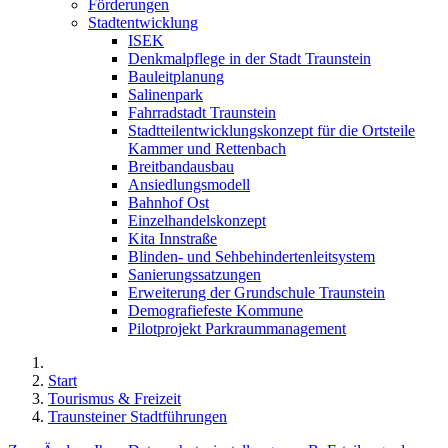
Förderungen
Stadtentwicklung
ISEK
Denkmalpflege in der Stadt Traunstein
Bauleitplanung
Salinenpark
Fahrradstadt Traunstein
Stadtteilentwicklungskonzept für die Ortsteile
Kammer und Rettenbach
Breitbandausbau
Ansiedlungsmodell
Bahnhof Ost
Einzelhandelskonzept
Kita Innstraße
Blinden- und Sehbehindertenleitsystem
Sanierungssatzungen
Erweiterung der Grundschule Traunstein
Demografiefeste Kommune
Pilotprojekt Parkraummanagement
Start
Tourismus & Freizeit
Traunsteiner Stadtführungen