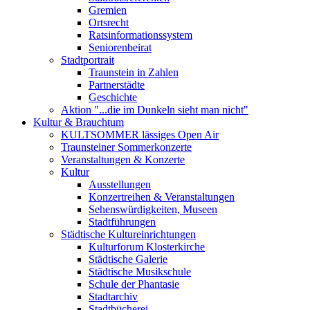
Gremien
Ortsrecht
Ratsinformationssystem
Seniorenbeirat
Stadtportrait
Traunstein in Zahlen
Partnerstädte
Geschichte
Aktion "...die im Dunkeln sieht man nicht"
Kultur & Brauchtum
KULTSOMMER lässiges Open Air
Traunsteiner Sommerkonzerte
Veranstaltungen & Konzerte
Kultur
Ausstellungen
Konzertreihen & Veranstaltungen
Sehenswürdigkeiten, Museen
Stadtführungen
Städtische Kultureinrichtungen
Kulturforum Klosterkirche
Städtische Galerie
Städtische Musikschule
Schule der Phantasie
Stadtarchiv
Stadtbücherei