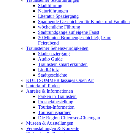
Traunsteiner Stadtführungen
Stadtführung
Naturführungen
Literatur-Spaziergang
Spannende Geschichten für Kinder und Familien
wöchentliche Führung
Stadtrundgänge auf eigene Faust
20 Minuten Brunnengeschichte(n) zum
Feierabend
Traunsteiner Sehenswürdigkeiten
Stadtspaziergang
Audio Guide
Traunstein smart erkunden
Lindl-Quiz
Stadtgeschichte
KULTSOMMER lässiges Open Air
Unterkunft finden
Anreise & Informationen
Parken in Traunstein
Prospektbestellung
Tourist-Information
Tourismuspartner
Die Region Chiemsee-Chiemgau
Museen & Ausstellungen
Veranstaltungen & Konzerte