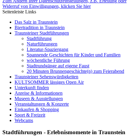
Zum Ändern Ihrer Datenschutzeinstellungen, z.B. Erteilung oder
Widerruf von Einwilligungen, klicken Sie hier
Seitenleiste Links
Das Salz in Traunstein
Biertradition in Traunstein
Traunsteiner Stadtführungen
Stadtführung
Naturführungen
Literatur-Spaziergang
Spannende Geschichten für Kinder und Familien
wöchentliche Führung
Stadtrundgänge auf eigene Faust
20 Minuten Brunnengeschichte(n) zum Feierabend
Traunsteiner Sehenswürdigkeiten
KULTSOMMER lässiges Open Air
Unterkunft finden
Anreise & Informationen
Museen & Ausstellungen
Veranstaltungen & Konzerte
Einkaufen & Shopping
Sport & Freizeit
Webcams
Stadtführungen - Erlebnismomente in Traunstein