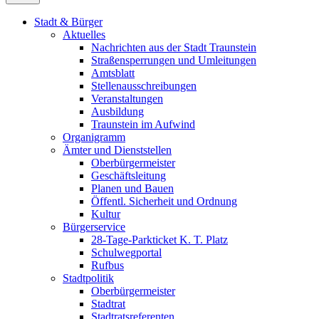
Stadt & Bürger
Aktuelles
Nachrichten aus der Stadt Traunstein
Straßensperrungen und Umleitungen
Amtsblatt
Stellenausschreibungen
Veranstaltungen
Ausbildung
Traunstein im Aufwind
Organigramm
Ämter und Dienststellen
Oberbürgermeister
Geschäftsleitung
Planen und Bauen
Öffentl. Sicherheit und Ordnung
Kultur
Bürgerservice
28-Tage-Parkticket K. T. Platz
Schulwegportal
Rufbus
Stadtpolitik
Oberbürgermeister
Stadtrat
Stadtratsreferenten