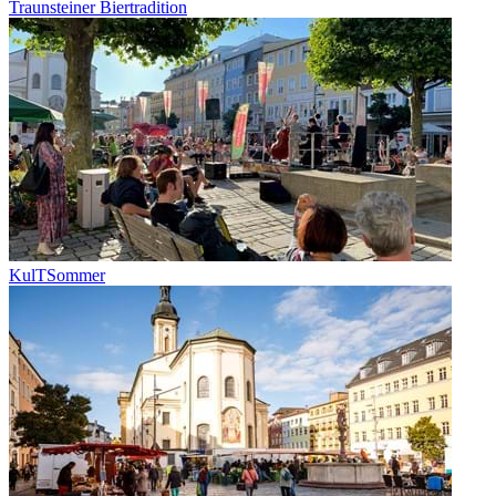
Traunsteiner Biertradition
KulTSommer