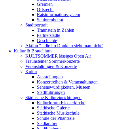
Gremien
Ortsrecht
Ratsinformationssystem
Seniorenbeirat
Stadtportrait
Traunstein in Zahlen
Partnerstädte
Geschichte
Aktion "...die im Dunkeln sieht man nicht"
Kultur & Brauchtum
KULTSOMMER lässiges Open Air
Traunsteiner Sommerkonzerte
Veranstaltungen & Konzerte
Kultur
Ausstellungen
Konzertreihen & Veranstaltungen
Sehenswürdigkeiten, Museen
Stadtführungen
Städtische Kultureinrichtungen
Kulturforum Klosterkirche
Städtische Galerie
Städtische Musikschule
Schule der Phantasie
Stadtarchiv
Stadtbücherei