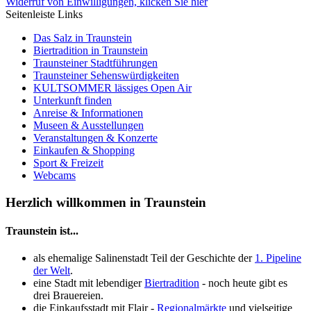
Widerruf von Einwilligungen, klicken Sie hier
Seitenleiste Links
Das Salz in Traunstein
Biertradition in Traunstein
Traunsteiner Stadtführungen
Traunsteiner Sehenswürdigkeiten
KULTSOMMER lässiges Open Air
Unterkunft finden
Anreise & Informationen
Museen & Ausstellungen
Veranstaltungen & Konzerte
Einkaufen & Shopping
Sport & Freizeit
Webcams
Herzlich willkommen in Traunstein
Traunstein ist...
als ehemalige Salinenstadt Teil der Geschichte der
1. Pipeline
der Welt
.
eine Stadt mit lebendiger
Biertradition
- noch heute gibt es
drei Brauereien.
die Einkaufsstadt mit Flair -
Regionalmärkte
und vielseitige