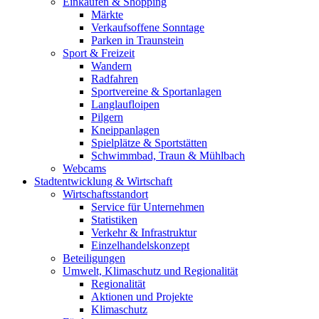
Einkaufen & Shopping
Märkte
Verkaufsoffene Sonntage
Parken in Traunstein
Sport & Freizeit
Wandern
Radfahren
Sportvereine & Sportanlagen
Langlaufloipen
Pilgern
Kneippanlagen
Spielplätze & Sportstätten
Schwimmbad, Traun & Mühlbach
Webcams
Stadtentwicklung & Wirtschaft
Wirtschaftsstandort
Service für Unternehmen
Statistiken
Verkehr & Infrastruktur
Einzelhandelskonzept
Beteiligungen
Umwelt, Klimaschutz und Regionalität
Regionalität
Aktionen und Projekte
Klimaschutz