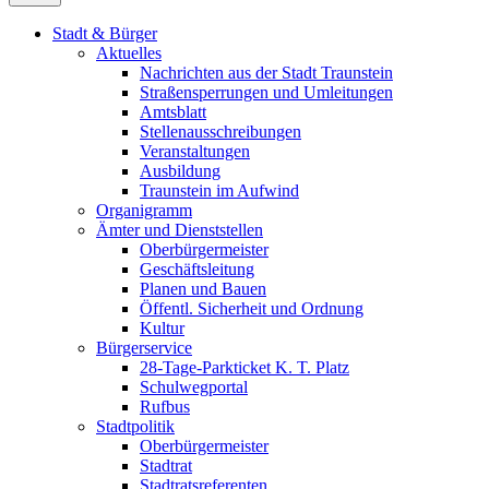
Stadt & Bürger
Aktuelles
Nachrichten aus der Stadt Traunstein
Straßensperrungen und Umleitungen
Amtsblatt
Stellenausschreibungen
Veranstaltungen
Ausbildung
Traunstein im Aufwind
Organigramm
Ämter und Dienststellen
Oberbürgermeister
Geschäftsleitung
Planen und Bauen
Öffentl. Sicherheit und Ordnung
Kultur
Bürgerservice
28-Tage-Parkticket K. T. Platz
Schulwegportal
Rufbus
Stadtpolitik
Oberbürgermeister
Stadtrat
Stadtratsreferenten