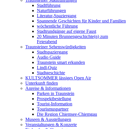
Traunsteiner Stadtführungen
Stadtführung
Naturführungen
Literatur-Spaziergang
Spannende Geschichten für Kinder und Familien
wöchentliche Führung
Stadtrundgänge auf eigene Faust
20 Minuten Brunnengeschichte(n) zum
Feierabend
Traunsteiner Sehenswürdigkeiten
Stadtspaziergang
Audio Guide
Traunstein smart erkunden
Lindl-Quiz
Stadtgeschichte
KULTSOMMER lässiges Open Air
Unterkunft finden
Anreise & Informationen
Parken in Traunstein
Prospektbestellung
Tourist-Information
Tourismuspartner
Die Region Chiemsee-Chiemgau
Museen & Ausstellungen
Veranstaltungen & Konzerte