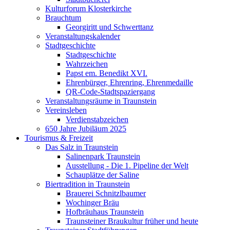
Kulturforum Klosterkirche
Brauchtum
Georgiritt und Schwerttanz
Veranstaltungskalender
Stadtgeschichte
Stadtgeschichte
Wahrzeichen
Papst em. Benedikt XVI.
Ehrenbürger, Ehrenring, Ehrenmedaille
QR-Code-Stadtspaziergang
Veranstaltungsräume in Traunstein
Vereinsleben
Verdienstabzeichen
650 Jahre Jubiläum 2025
Tourismus & Freizeit
Das Salz in Traunstein
Salinenpark Traunstein
Ausstellung - Die 1. Pipeline der Welt
Schauplätze der Saline
Biertradition in Traunstein
Brauerei Schnitzlbaumer
Wochinger Bräu
Hofbräuhaus Traunstein
Traunsteiner Braukultur früher und heute