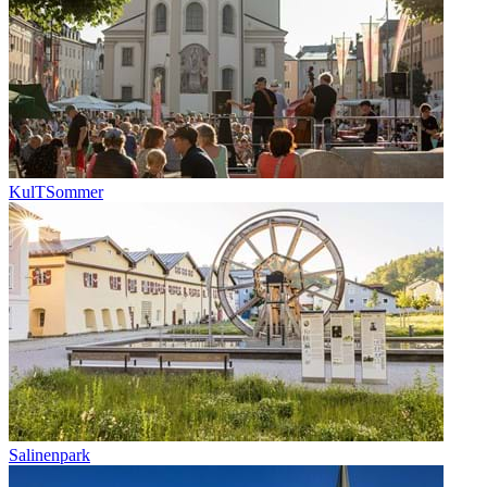
KulTSommer
Salinenpark