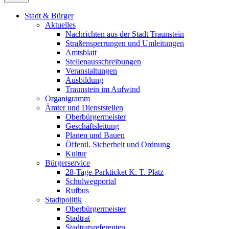
Stadt & Bürger
Aktuelles
Nachrichten aus der Stadt Traunstein
Straßensperrungen und Umleitungen
Amtsblatt
Stellenausschreibungen
Veranstaltungen
Ausbildung
Traunstein im Aufwind
Organigramm
Ämter und Dienststellen
Oberbürgermeister
Geschäftsleitung
Planen und Bauen
Öffentl. Sicherheit und Ordnung
Kultur
Bürgerservice
28-Tage-Parkticket K. T. Platz
Schulwegportal
Rufbus
Stadtpolitik
Oberbürgermeister
Stadtrat
Stadtratsreferenten