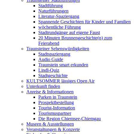
Traunsteiner Stadtführungen
Stadtführung
Naturführungen
Literatur-Spaziergang
Spannende Geschichten für Kinder und Familien
wöchentliche Führung
Stadtrundgänge auf eigene Faust
20 Minuten Brunnengeschichte(n) zum
Feierabend
Traunsteiner Sehenswürdigkeiten
Stadtspaziergang
Audio Guide
Traunstein smart erkunden
Lindl-Quiz
Stadtgeschichte
KULTSOMMER lässiges Open Air
Unterkunft finden
Anreise & Informationen
Parken in Traunstein
Prospektbestellung
Tourist-Information
Tourismuspartner
Die Region Chiemsee-Chiemgau
Museen & Ausstellungen
Veranstaltungen & Konzerte