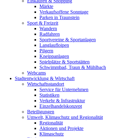
Einkaufen & Shopping
Märkte
Verkaufsoffene Sonntage
Parken in Traunstein
Sport & Freizeit
Wandern
Radfahren
Sportvereine & Sportanlagen
Langlaufloipen
Pilgern
Kneippanlagen
Spielplätze & Sportstätten
Schwimmbad, Traun & Mühlbach
Webcams
Stadtentwicklung & Wirtschaft
Wirtschaftsstandort
Service für Unternehmen
Statistiken
Verkehr & Infrastruktur
Einzelhandelskonzept
Beteiligungen
Umwelt, Klimaschutz und Regionalität
Regionalität
Aktionen und Projekte
Klimaschutz