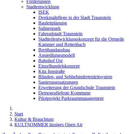
Förderungen
Stadtentwicklung
ISEK
Denkmalpflege in der Stadt Traunstein
Bauleitplanung
Salinenpark
Fahrradstadt Traunstein
Stadtteilentwicklungskonzept für die Ortsteile
Kammer und Rettenbach
Breitbandausbau
Ansiedlungsmodell
Bahnhof Ost
Einzelhandelskonzept
Kita Innstraße
Blinden- und Sehbehindertenleitsystem
Sanierungssatzungen
Erweiterung der Grundschule Traunstein
Demografiefeste Kommune
Pilotprojekt Parkraummanagement
Start
Kultur & Brauchtum
KULTSOMMER lässiges Open Air