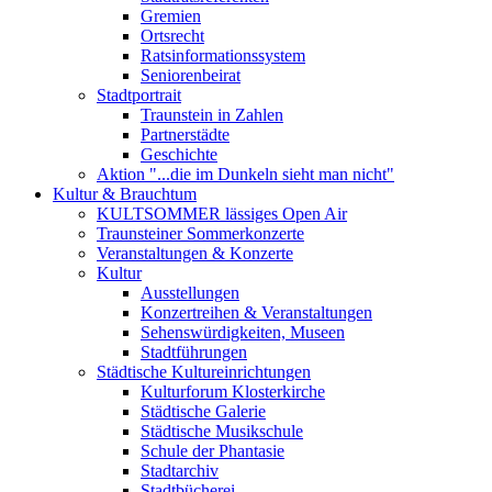
Gremien
Ortsrecht
Ratsinformationssystem
Seniorenbeirat
Stadtportrait
Traunstein in Zahlen
Partnerstädte
Geschichte
Aktion "...die im Dunkeln sieht man nicht"
Kultur & Brauchtum
KULTSOMMER lässiges Open Air
Traunsteiner Sommerkonzerte
Veranstaltungen & Konzerte
Kultur
Ausstellungen
Konzertreihen & Veranstaltungen
Sehenswürdigkeiten, Museen
Stadtführungen
Städtische Kultureinrichtungen
Kulturforum Klosterkirche
Städtische Galerie
Städtische Musikschule
Schule der Phantasie
Stadtarchiv
Stadtbücherei