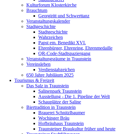
Kulturforum Klosterkirche
Brauchtum
Georgiritt und Schwerttanz
Veranstaltungskalender
Stadtgeschichte
Stadtgeschichte
Wahrzeichen
Papst em. Benedikt XVI.
Ehrenbürger, Ehrenring, Ehrenmedaille
QR-Code-Stadtspaziergang
Veranstaltungsräume in Traunstein
Vereinsleben
Verdienstabzeichen
650 Jahre Jubiläum 2025
Tourismus & Freizeit
Das Salz in Traunstein
Salinenpark Traunstein
Ausstellung - Die 1. Pipeline der Welt
Schauplätze der Saline
Biertradition in Traunstein
Brauerei Schnitzlbaumer
Wochinger Bräu
Hofbräuhaus Traunstein
Traunsteiner Braukultur früher und heute