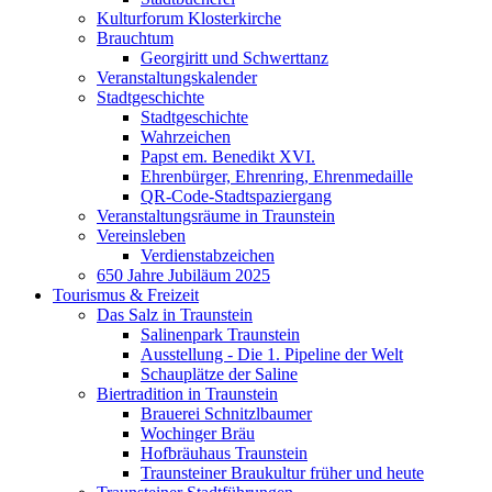
Kulturforum Klosterkirche
Brauchtum
Georgiritt und Schwerttanz
Veranstaltungskalender
Stadtgeschichte
Stadtgeschichte
Wahrzeichen
Papst em. Benedikt XVI.
Ehrenbürger, Ehrenring, Ehrenmedaille
QR-Code-Stadtspaziergang
Veranstaltungsräume in Traunstein
Vereinsleben
Verdienstabzeichen
650 Jahre Jubiläum 2025
Tourismus & Freizeit
Das Salz in Traunstein
Salinenpark Traunstein
Ausstellung - Die 1. Pipeline der Welt
Schauplätze der Saline
Biertradition in Traunstein
Brauerei Schnitzlbaumer
Wochinger Bräu
Hofbräuhaus Traunstein
Traunsteiner Braukultur früher und heute