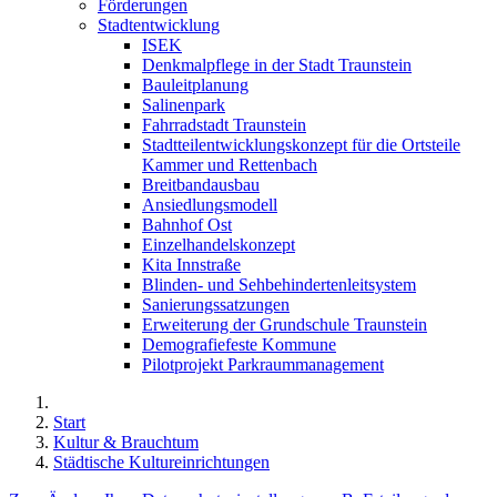
Förderungen
Stadtentwicklung
ISEK
Denkmalpflege in der Stadt Traunstein
Bauleitplanung
Salinenpark
Fahrradstadt Traunstein
Stadtteilentwicklungskonzept für die Ortsteile
Kammer und Rettenbach
Breitbandausbau
Ansiedlungsmodell
Bahnhof Ost
Einzelhandelskonzept
Kita Innstraße
Blinden- und Sehbehindertenleitsystem
Sanierungssatzungen
Erweiterung der Grundschule Traunstein
Demografiefeste Kommune
Pilotprojekt Parkraummanagement
Start
Kultur & Brauchtum
Städtische Kultureinrichtungen