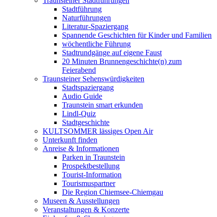
Traunsteiner Stadtführungen
Stadtführung
Naturführungen
Literatur-Spaziergang
Spannende Geschichten für Kinder und Familien
wöchentliche Führung
Stadtrundgänge auf eigene Faust
20 Minuten Brunnengeschichte(n) zum
Feierabend
Traunsteiner Sehenswürdigkeiten
Stadtspaziergang
Audio Guide
Traunstein smart erkunden
Lindl-Quiz
Stadtgeschichte
KULTSOMMER lässiges Open Air
Unterkunft finden
Anreise & Informationen
Parken in Traunstein
Prospektbestellung
Tourist-Information
Tourismuspartner
Die Region Chiemsee-Chiemgau
Museen & Ausstellungen
Veranstaltungen & Konzerte