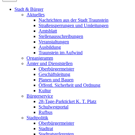
Stadt & Bürger
Aktuelles
Nachrichten aus der Stadt Traunstein
Straßensperrungen und Umleitungen
Amtsblatt
Stellenausschreibungen
Veranstaltungen
Ausbildung
Traunstein im Aufwind
Organigramm
Ämter und Dienststellen
Oberbürgermeister
Geschäftsleitung
Planen und Bauen
Öffentl. Sicherheit und Ordnung
Kultur
Bürgerservice
28-Tage-Parkticket K. T. Platz
Schulwegportal
Rufbus
Stadtpolitik
Oberbürgermeister
Stadtrat
Stadtratsreferenten