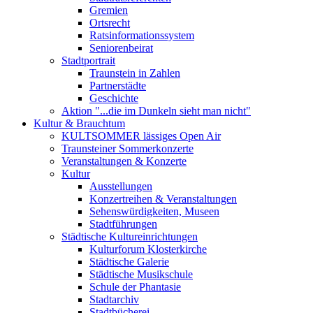
Gremien
Ortsrecht
Ratsinformationssystem
Seniorenbeirat
Stadtportrait
Traunstein in Zahlen
Partnerstädte
Geschichte
Aktion "...die im Dunkeln sieht man nicht"
Kultur & Brauchtum
KULTSOMMER lässiges Open Air
Traunsteiner Sommerkonzerte
Veranstaltungen & Konzerte
Kultur
Ausstellungen
Konzertreihen & Veranstaltungen
Sehenswürdigkeiten, Museen
Stadtführungen
Städtische Kultureinrichtungen
Kulturforum Klosterkirche
Städtische Galerie
Städtische Musikschule
Schule der Phantasie
Stadtarchiv
Stadtbücherei