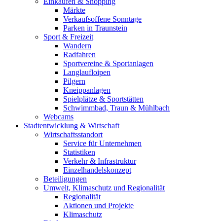
Einkaufen & Shopping
Märkte
Verkaufsoffene Sonntage
Parken in Traunstein
Sport & Freizeit
Wandern
Radfahren
Sportvereine & Sportanlagen
Langlaufloipen
Pilgern
Kneippanlagen
Spielplätze & Sportstätten
Schwimmbad, Traun & Mühlbach
Webcams
Stadtentwicklung & Wirtschaft
Wirtschaftsstandort
Service für Unternehmen
Statistiken
Verkehr & Infrastruktur
Einzelhandelskonzept
Beteiligungen
Umwelt, Klimaschutz und Regionalität
Regionalität
Aktionen und Projekte
Klimaschutz