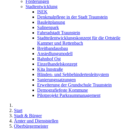
Förderungen
Stadtentwicklung
ISEK
Denkmalpflege in der Stadt Traunstein
Bauleitplanung
Salinenpark
Fahrradstadt Traunstein
Stadtteilentwicklungskonzept für die Ortsteile
Kammer und Rettenbach
Breitbandausbau
Ansiedlungsmodell
Bahnhof Ost
Einzelhandelskonzept
Kita Innstraße
Blinden- und Sehbehindertenleitsystem
Sanierungssatzungen
Erweiterung der Grundschule Traunstein
Demografiefeste Kommune
Pilotprojekt Parkraummanagement
Start
Stadt & Bürger
Ämter und Dienststellen
Oberbürgermeister