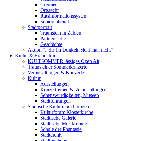
Gremien
Ortsrecht
Ratsinformationssystem
Seniorenbeirat
Stadtportrait
Traunstein in Zahlen
Partnerstädte
Geschichte
Aktion "...die im Dunkeln sieht man nicht"
Kultur & Brauchtum
KULTSOMMER lässiges Open Air
Traunsteiner Sommerkonzerte
Veranstaltungen & Konzerte
Kultur
Ausstellungen
Konzertreihen & Veranstaltungen
Sehenswürdigkeiten, Museen
Stadtführungen
Städtische Kultureinrichtungen
Kulturforum Klosterkirche
Städtische Galerie
Städtische Musikschule
Schule der Phantasie
Stadtarchiv
Stadtbücherei