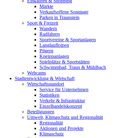
Einkaufen & Shopping
Märkte
Verkaufsoffene Sonntage
Parken in Traunstein
Sport & Freizeit
Wandern
Radfahren
Sportvereine & Sportanlagen
Langlaufloipen
Pilgern
Kneippanlagen
Spielplätze & Sportstätten
Schwimmbad, Traun & Mühlbach
Webcams
Stadtentwicklung & Wirtschaft
Wirtschaftsstandort
Service für Unternehmen
Statistiken
Verkehr & Infrastruktur
Einzelhandelskonzept
Beteiligungen
Umwelt, Klimaschutz und Regionalität
Regionalität
Aktionen und Projekte
Klimaschutz