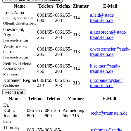
Name
Telefon
Telefax
Zimmer
E-Mail
Leitl
,
Anna
0861/65-
0861/65-
a.leitl@stadt-
314
Leitung Stabsstelle
600
203
traunstein.de
Öffentlichkeitsarbeit
Giesbrecht
,
0861/65-
0861/65-
a.giesbrecht@stadt-
Agnes
313
255
203
traunstein.de
Pressereferentin
Westermeier
,
0861/65-
0861/65-
c.westermeier@stadt-
Carola
313
205
203
traunstein.de
Pressereferentin
Seitner
,
Helena
0861/65-
0861/65-
h.seitner@stadt-
314
Social Media
456
203
traunstein.de
Managerin
Hofbauer
,
Regina
0861/65-
0861/65-
r.hofbauer@stadt-
313
413
203
traunstein.de
Grafikerin
Rechtsamt
Name
Telefon
Telefax
Zimmer
E-Mail
Dr.
Kohn
,
0861/65-
0861/65-
Anmeldung
recht@traunstein.de
Joachim
800
809
über 315
Leiter
Thomas
,
0861/65-
0861/65-
g.thomas@stadt-