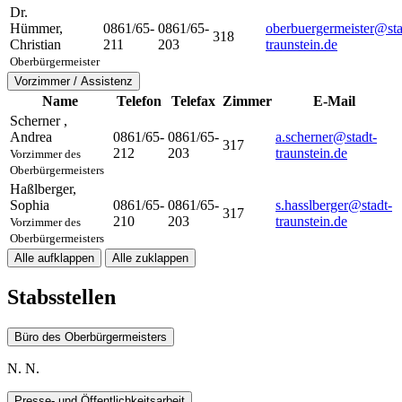
Dr.
Hümmer
,
0861/65-
0861/65-
oberbuergermeister@sta
318
Christian
211
203
traunstein.de
Oberbürgermeister
Vorzimmer / Assistenz
Name
Telefon
Telefax
Zimmer
E-Mail
Scherner
,
Andrea
0861/65-
0861/65-
a.scherner@stadt-
317
212
203
traunstein.de
Vorzimmer des
Oberbürgermeisters
Haßlberger
,
Sophia
0861/65-
0861/65-
s.hasslberger@stadt-
317
210
203
traunstein.de
Vorzimmer des
Oberbürgermeisters
Alle aufklappen
Alle zuklappen
Stabsstellen
Büro des Oberbürgermeisters
N. N.
Presse- und Öffentlichkeitsarbeit