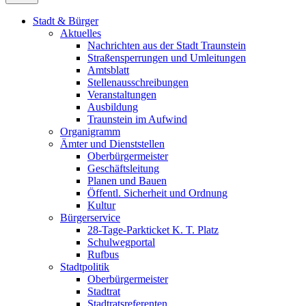
Stadt & Bürger
Aktuelles
Nachrichten aus der Stadt Traunstein
Straßensperrungen und Umleitungen
Amtsblatt
Stellenausschreibungen
Veranstaltungen
Ausbildung
Traunstein im Aufwind
Organigramm
Ämter und Dienststellen
Oberbürgermeister
Geschäftsleitung
Planen und Bauen
Öffentl. Sicherheit und Ordnung
Kultur
Bürgerservice
28-Tage-Parkticket K. T. Platz
Schulwegportal
Rufbus
Stadtpolitik
Oberbürgermeister
Stadtrat
Stadtratsreferenten