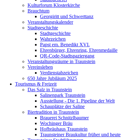
Kulturforum Klosterkirche
Brauchtum
Georgiritt und Schwerttanz
Veranstaltungskalender
Stadtgeschichte
Stadtgeschichte
Wahrzeichen
Papst em. Benedikt XVI.
Ehrenbürger, Ehrenring, Ehrenmedaille
QR-Code-Stadtspaziergang
Veranstaltungsräume in Traunstein
Vereinsleben
Verdienstabzeichen
650 Jahre Jubiläum 2025
Tourismus & Freizeit
Das Salz in Traunstein
Salinenpark Traunstein
Ausstellung - Die 1. Pipeline der Welt
Schauplätze der Saline
Biertradition in Traunstein
Brauerei Schnitzlbaumer
Wochinger Bräu
Hofbräuhaus Traunstein
Traunsteiner Braukultur früher und heute