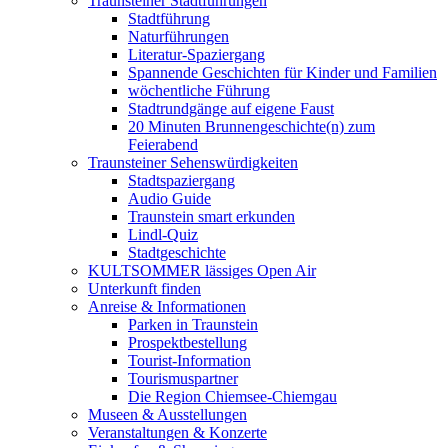
Traunsteiner Stadtführungen
Stadtführung
Naturführungen
Literatur-Spaziergang
Spannende Geschichten für Kinder und Familien
wöchentliche Führung
Stadtrundgänge auf eigene Faust
20 Minuten Brunnengeschichte(n) zum
Feierabend
Traunsteiner Sehenswürdigkeiten
Stadtspaziergang
Audio Guide
Traunstein smart erkunden
Lindl-Quiz
Stadtgeschichte
KULTSOMMER lässiges Open Air
Unterkunft finden
Anreise & Informationen
Parken in Traunstein
Prospektbestellung
Tourist-Information
Tourismuspartner
Die Region Chiemsee-Chiemgau
Museen & Ausstellungen
Veranstaltungen & Konzerte