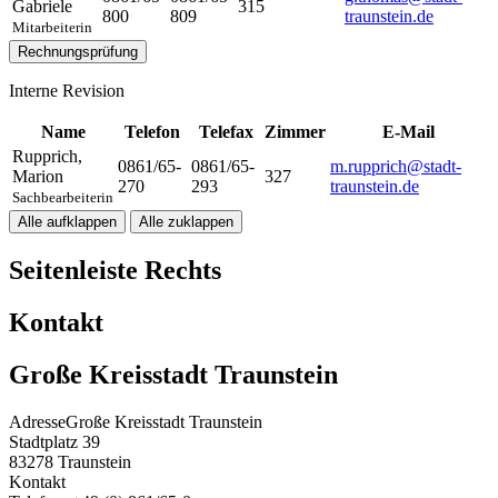
Gabriele
315
800
809
traunstein.de
Mitarbeiterin
Rechnungsprüfung
Interne Revision
Name
Telefon
Telefax
Zimmer
E-Mail
Rupprich
,
0861/65-
0861/65-
m.rupprich@stadt-
Marion
327
270
293
traunstein.de
Sachbearbeiterin
Alle aufklappen
Alle zuklappen
Seitenleiste Rechts
Kontakt
Große Kreisstadt Traunstein
Adresse
Große Kreisstadt Traunstein
Stadtplatz 39
83278
Traunstein
Kontakt