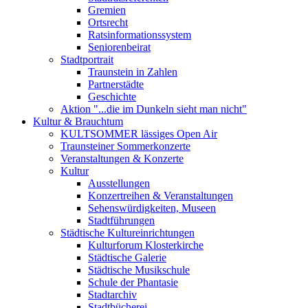
Gremien
Ortsrecht
Ratsinformationssystem
Seniorenbeirat
Stadtportrait
Traunstein in Zahlen
Partnerstädte
Geschichte
Aktion "...die im Dunkeln sieht man nicht"
Kultur & Brauchtum
KULTSOMMER lässiges Open Air
Traunsteiner Sommerkonzerte
Veranstaltungen & Konzerte
Kultur
Ausstellungen
Konzertreihen & Veranstaltungen
Sehenswürdigkeiten, Museen
Stadtführungen
Städtische Kultureinrichtungen
Kulturforum Klosterkirche
Städtische Galerie
Städtische Musikschule
Schule der Phantasie
Stadtarchiv
Stadtbücherei