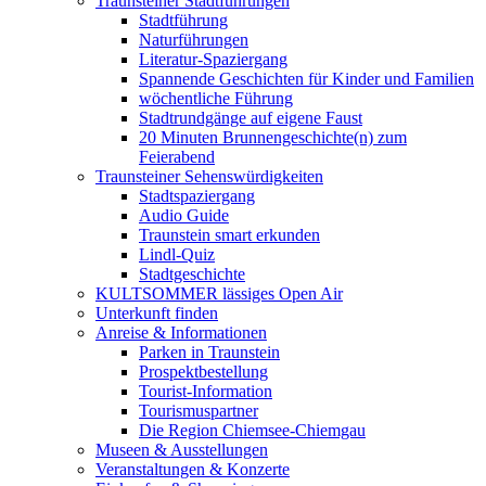
Traunsteiner Stadtführungen
Stadtführung
Naturführungen
Literatur-Spaziergang
Spannende Geschichten für Kinder und Familien
wöchentliche Führung
Stadtrundgänge auf eigene Faust
20 Minuten Brunnengeschichte(n) zum
Feierabend
Traunsteiner Sehenswürdigkeiten
Stadtspaziergang
Audio Guide
Traunstein smart erkunden
Lindl-Quiz
Stadtgeschichte
KULTSOMMER lässiges Open Air
Unterkunft finden
Anreise & Informationen
Parken in Traunstein
Prospektbestellung
Tourist-Information
Tourismuspartner
Die Region Chiemsee-Chiemgau
Museen & Ausstellungen
Veranstaltungen & Konzerte