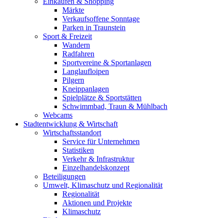
Einkaufen & Shopping
Märkte
Verkaufsoffene Sonntage
Parken in Traunstein
Sport & Freizeit
Wandern
Radfahren
Sportvereine & Sportanlagen
Langlaufloipen
Pilgern
Kneippanlagen
Spielplätze & Sportstätten
Schwimmbad, Traun & Mühlbach
Webcams
Stadtentwicklung & Wirtschaft
Wirtschaftsstandort
Service für Unternehmen
Statistiken
Verkehr & Infrastruktur
Einzelhandelskonzept
Beteiligungen
Umwelt, Klimaschutz und Regionalität
Regionalität
Aktionen und Projekte
Klimaschutz