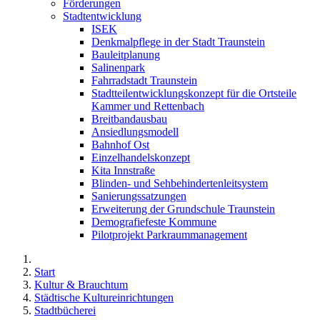
Förderungen
Stadtentwicklung
ISEK
Denkmalpflege in der Stadt Traunstein
Bauleitplanung
Salinenpark
Fahrradstadt Traunstein
Stadtteilentwicklungskonzept für die Ortsteile
Kammer und Rettenbach
Breitbandausbau
Ansiedlungsmodell
Bahnhof Ost
Einzelhandelskonzept
Kita Innstraße
Blinden- und Sehbehindertenleitsystem
Sanierungssatzungen
Erweiterung der Grundschule Traunstein
Demografiefeste Kommune
Pilotprojekt Parkraummanagement
Start
Kultur & Brauchtum
Städtische Kultureinrichtungen
Stadtbücherei