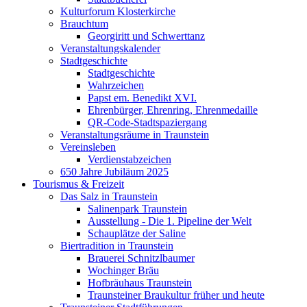
Kulturforum Klosterkirche
Brauchtum
Georgiritt und Schwerttanz
Veranstaltungskalender
Stadtgeschichte
Stadtgeschichte
Wahrzeichen
Papst em. Benedikt XVI.
Ehrenbürger, Ehrenring, Ehrenmedaille
QR-Code-Stadtspaziergang
Veranstaltungsräume in Traunstein
Vereinsleben
Verdienstabzeichen
650 Jahre Jubiläum 2025
Tourismus & Freizeit
Das Salz in Traunstein
Salinenpark Traunstein
Ausstellung - Die 1. Pipeline der Welt
Schauplätze der Saline
Biertradition in Traunstein
Brauerei Schnitzlbaumer
Wochinger Bräu
Hofbräuhaus Traunstein
Traunsteiner Braukultur früher und heute