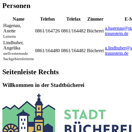
Personen
Name
Telefon
Telefax
Zimmer
E-M
Hagenau
,
a.hagenau@sta
Anette
0861/164726
0861/164482
Bücherei
traunstein.de
Leiterin
Lindhuber
,
Angelika
a.lindhuber@s
0861/164480
0861/164482
Bücherei
traunstein.de
stellvertretende
Sachgebietsleiterin
Seitenleiste Rechts
Willkommen in der Stadtbücherei