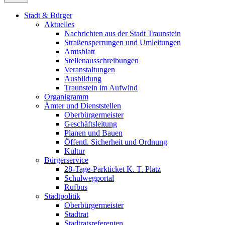
Stadt & Bürger
Aktuelles
Nachrichten aus der Stadt Traunstein
Straßensperrungen und Umleitungen
Amtsblatt
Stellenausschreibungen
Veranstaltungen
Ausbildung
Traunstein im Aufwind
Organigramm
Ämter und Dienststellen
Oberbürgermeister
Geschäftsleitung
Planen und Bauen
Öffentl. Sicherheit und Ordnung
Kultur
Bürgerservice
28-Tage-Parkticket K. T. Platz
Schulwegportal
Rufbus
Stadtpolitik
Oberbürgermeister
Stadtrat
Stadtratsreferenten