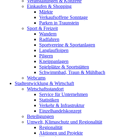
Veranstaltungen & Konzerte
Einkaufen & Shopping
Märkte
Verkaufsoffene Sonntage
Parken in Traunstein
Sport & Freizeit
Wandern
Radfahren
Sportvereine & Sportanlagen
Langlaufloipen
Pilgern
Kneippanlagen
Spielplätze & Sportstätten
Schwimmbad, Traun & Mühlbach
Webcams
Stadtentwicklung & Wirtschaft
Wirtschaftsstandort
Service für Unternehmen
Statistiken
Verkehr & Infrastruktur
Einzelhandelskonzept
Beteiligungen
Umwelt, Klimaschutz und Regionalität
Regionalität
Aktionen und Projekte