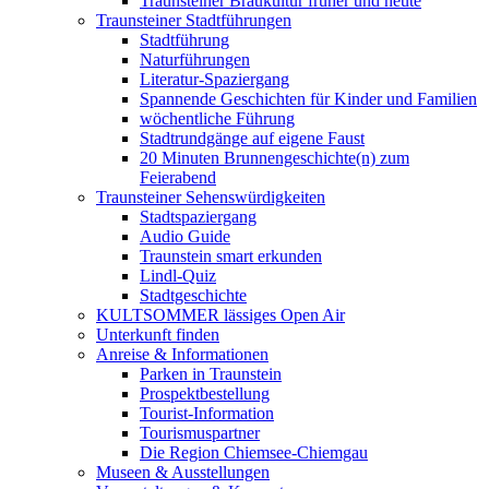
Traunsteiner Braukultur früher und heute
Traunsteiner Stadtführungen
Stadtführung
Naturführungen
Literatur-Spaziergang
Spannende Geschichten für Kinder und Familien
wöchentliche Führung
Stadtrundgänge auf eigene Faust
20 Minuten Brunnengeschichte(n) zum
Feierabend
Traunsteiner Sehenswürdigkeiten
Stadtspaziergang
Audio Guide
Traunstein smart erkunden
Lindl-Quiz
Stadtgeschichte
KULTSOMMER lässiges Open Air
Unterkunft finden
Anreise & Informationen
Parken in Traunstein
Prospektbestellung
Tourist-Information
Tourismuspartner
Die Region Chiemsee-Chiemgau
Museen & Ausstellungen