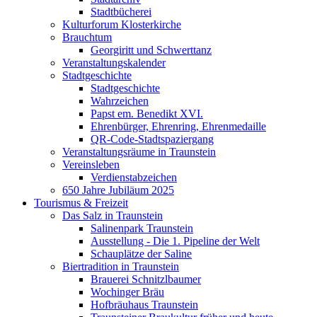
Stadtbücherei
Kulturforum Klosterkirche
Brauchtum
Georgiritt und Schwerttanz
Veranstaltungskalender
Stadtgeschichte
Stadtgeschichte
Wahrzeichen
Papst em. Benedikt XVI.
Ehrenbürger, Ehrenring, Ehrenmedaille
QR-Code-Stadtspaziergang
Veranstaltungsräume in Traunstein
Vereinsleben
Verdienstabzeichen
650 Jahre Jubiläum 2025
Tourismus & Freizeit
Das Salz in Traunstein
Salinenpark Traunstein
Ausstellung - Die 1. Pipeline der Welt
Schauplätze der Saline
Biertradition in Traunstein
Brauerei Schnitzlbaumer
Wochinger Bräu
Hofbräuhaus Traunstein