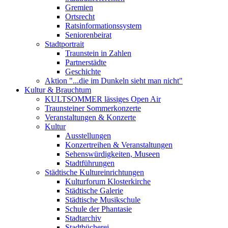
Gremien
Ortsrecht
Ratsinformationssystem
Seniorenbeirat
Stadtportrait
Traunstein in Zahlen
Partnerstädte
Geschichte
Aktion "...die im Dunkeln sieht man nicht"
Kultur & Brauchtum
KULTSOMMER lässiges Open Air
Traunsteiner Sommerkonzerte
Veranstaltungen & Konzerte
Kultur
Ausstellungen
Konzertreihen & Veranstaltungen
Sehenswürdigkeiten, Museen
Stadtführungen
Städtische Kultureinrichtungen
Kulturforum Klosterkirche
Städtische Galerie
Städtische Musikschule
Schule der Phantasie
Stadtarchiv
Stadtbücherei