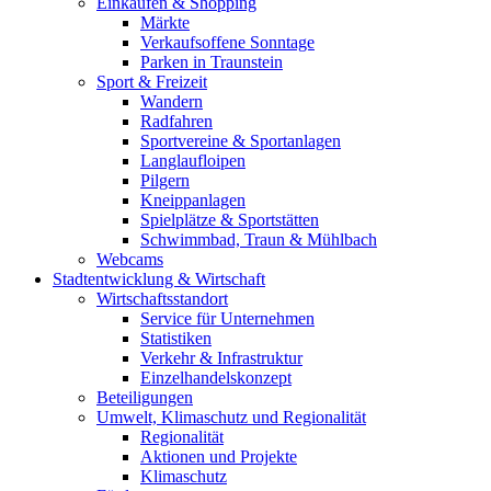
Einkaufen & Shopping
Märkte
Verkaufsoffene Sonntage
Parken in Traunstein
Sport & Freizeit
Wandern
Radfahren
Sportvereine & Sportanlagen
Langlaufloipen
Pilgern
Kneippanlagen
Spielplätze & Sportstätten
Schwimmbad, Traun & Mühlbach
Webcams
Stadtentwicklung & Wirtschaft
Wirtschaftsstandort
Service für Unternehmen
Statistiken
Verkehr & Infrastruktur
Einzelhandelskonzept
Beteiligungen
Umwelt, Klimaschutz und Regionalität
Regionalität
Aktionen und Projekte
Klimaschutz