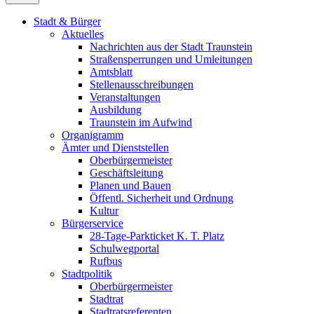
Stadt & Bürger
Aktuelles
Nachrichten aus der Stadt Traunstein
Straßensperrungen und Umleitungen
Amtsblatt
Stellenausschreibungen
Veranstaltungen
Ausbildung
Traunstein im Aufwind
Organigramm
Ämter und Dienststellen
Oberbürgermeister
Geschäftsleitung
Planen und Bauen
Öffentl. Sicherheit und Ordnung
Kultur
Bürgerservice
28-Tage-Parkticket K. T. Platz
Schulwegportal
Rufbus
Stadtpolitik
Oberbürgermeister
Stadtrat
Stadtratsreferenten