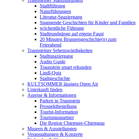
Traunsteiner Stadtführungen
Stadtführung
Naturführungen
Literatur-Spaziergang
Spannende Geschichten für Kinder und Familien
wöchentliche Führung
Stadtrundgänge auf eigene Faust
20 Minuten Brunnengeschichte(n) zum
Feierabend
Traunsteiner Sehenswürdigkeiten
Stadtspaziergang
Audio Guide
Traunstein smart erkunden
Lindl-Quiz
Stadtgeschichte
KULTSOMMER lässiges Open Air
Unterkunft finden
Anreise & Informationen
Parken in Traunstein
Prospektbestellung
Tourist-Information
Tourismuspartner
Die Region Chiemsee-Chiemgau
Museen & Ausstellungen
Veranstaltungen & Konzerte