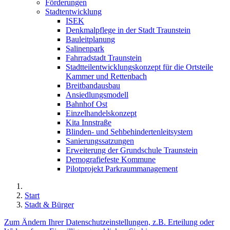
Förderungen
Stadtentwicklung
ISEK
Denkmalpflege in der Stadt Traunstein
Bauleitplanung
Salinenpark
Fahrradstadt Traunstein
Stadtteilentwicklungskonzept für die Ortsteile
Kammer und Rettenbach
Breitbandausbau
Ansiedlungsmodell
Bahnhof Ost
Einzelhandelskonzept
Kita Innstraße
Blinden- und Sehbehindertenleitsystem
Sanierungssatzungen
Erweiterung der Grundschule Traunstein
Demografiefeste Kommune
Pilotprojekt Parkraummanagement
Start
Stadt & Bürger
Zum Ändern Ihrer Datenschutzeinstellungen, z.B. Erteilung oder