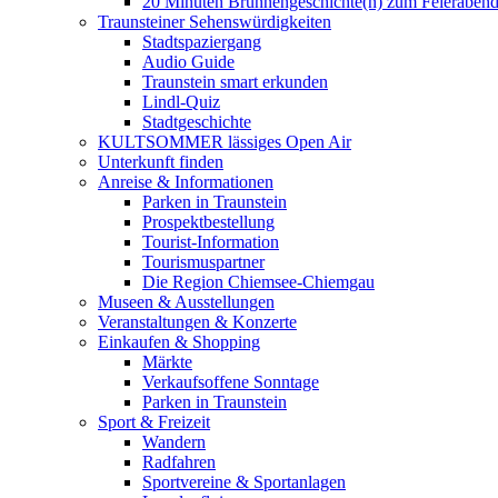
20 Minuten Brunnengeschichte(n) zum Feieraben
Traunsteiner Sehenswürdigkeiten
Stadtspaziergang
Audio Guide
Traunstein smart erkunden
Lindl-Quiz
Stadtgeschichte
KULTSOMMER lässiges Open Air
Unterkunft finden
Anreise & Informationen
Parken in Traunstein
Prospektbestellung
Tourist-Information
Tourismuspartner
Die Region Chiemsee-Chiemgau
Museen & Ausstellungen
Veranstaltungen & Konzerte
Einkaufen & Shopping
Märkte
Verkaufsoffene Sonntage
Parken in Traunstein
Sport & Freizeit
Wandern
Radfahren
Sportvereine & Sportanlagen