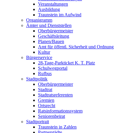
Veranstaltungen
Ausbildung
Traunstein im Aufwind
Organigramm
Ämter und Dienststellen
Oberbürgermeister
Geschäftsleitung
Planen/Bauen
Amt für öffentl. Sicherheit und Ordnung
Kultur
Bürgerservice
28-Tage-Parkticket K. T. Platz
Schulwegportal
Rufbus
Stadtpolitik
Oberbürgermeister
Stadtrat
Stadtratsreferenten
Gremien
Ortsrecht
Ratsinformationssystem
Seniorenbeirat
Stadtportrait
Traunstein in Zahlen
Partnerstädte