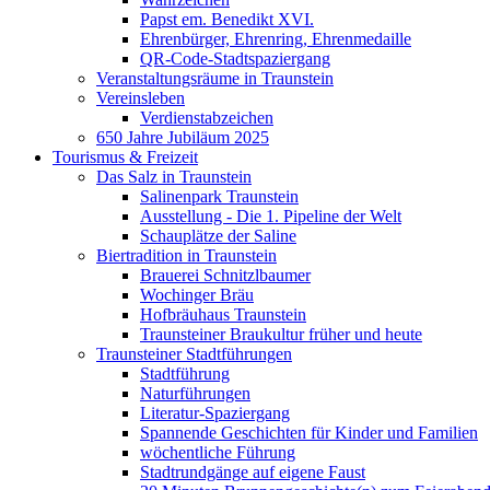
Papst em. Benedikt XVI.
Ehrenbürger, Ehrenring, Ehrenmedaille
QR-Code-Stadtspaziergang
Veranstaltungsräume in Traunstein
Vereinsleben
Verdienstabzeichen
650 Jahre Jubiläum 2025
Tourismus & Freizeit
Das Salz in Traunstein
Salinenpark Traunstein
Ausstellung - Die 1. Pipeline der Welt
Schauplätze der Saline
Biertradition in Traunstein
Brauerei Schnitzlbaumer
Wochinger Bräu
Hofbräuhaus Traunstein
Traunsteiner Braukultur früher und heute
Traunsteiner Stadtführungen
Stadtführung
Naturführungen
Literatur-Spaziergang
Spannende Geschichten für Kinder und Familien
wöchentliche Führung
Stadtrundgänge auf eigene Faust