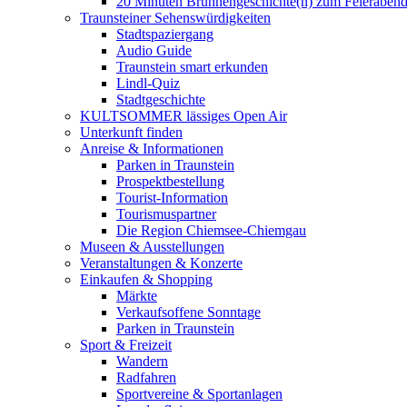
20 Minuten Brunnengeschichte(n) zum Feieraben
Traunsteiner Sehenswürdigkeiten
Stadtspaziergang
Audio Guide
Traunstein smart erkunden
Lindl-Quiz
Stadtgeschichte
KULTSOMMER lässiges Open Air
Unterkunft finden
Anreise & Informationen
Parken in Traunstein
Prospektbestellung
Tourist-Information
Tourismuspartner
Die Region Chiemsee-Chiemgau
Museen & Ausstellungen
Veranstaltungen & Konzerte
Einkaufen & Shopping
Märkte
Verkaufsoffene Sonntage
Parken in Traunstein
Sport & Freizeit
Wandern
Radfahren
Sportvereine & Sportanlagen