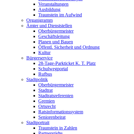
Veranstaltungen
Ausbildung
Traunstein im Aufwind
Organigramm
Ämter und Dienststellen
Oberbürgermeister
Geschäftsleitung
Planen und Bauen
Öffentl. Sicherheit und Ordnung
Kultur
Bürgerservice
28-Tage-Parkticket K. T. Platz
Schulwegportal
Rufbus
Stadtpolitik
Oberbürgermeister
Stadtrat
Stadtratsreferenten
Gremien
Ortsrecht
Ratsinformationssystem
Seniorenbeirat
Stadtportrait
Traunstein in Zahlen
Partnerstädte