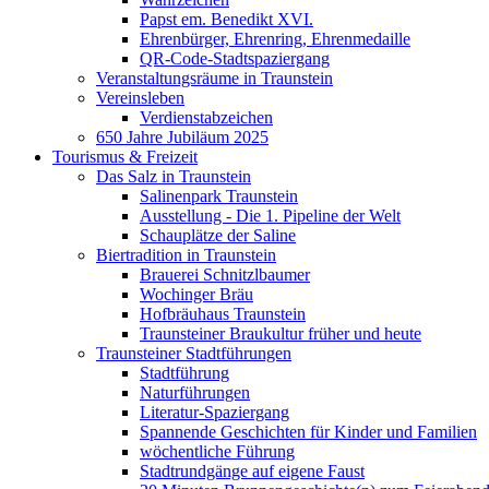
Papst em. Benedikt XVI.
Ehrenbürger, Ehrenring, Ehrenmedaille
QR-Code-Stadtspaziergang
Veranstaltungsräume in Traunstein
Vereinsleben
Verdienstabzeichen
650 Jahre Jubiläum 2025
Tourismus & Freizeit
Das Salz in Traunstein
Salinenpark Traunstein
Ausstellung - Die 1. Pipeline der Welt
Schauplätze der Saline
Biertradition in Traunstein
Brauerei Schnitzlbaumer
Wochinger Bräu
Hofbräuhaus Traunstein
Traunsteiner Braukultur früher und heute
Traunsteiner Stadtführungen
Stadtführung
Naturführungen
Literatur-Spaziergang
Spannende Geschichten für Kinder und Familien
wöchentliche Führung
Stadtrundgänge auf eigene Faust