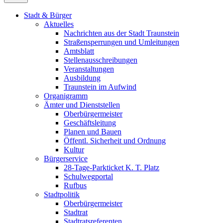
Stadt & Bürger
Aktuelles
Nachrichten aus der Stadt Traunstein
Straßensperrungen und Umleitungen
Amtsblatt
Stellenausschreibungen
Veranstaltungen
Ausbildung
Traunstein im Aufwind
Organigramm
Ämter und Dienststellen
Oberbürgermeister
Geschäftsleitung
Planen und Bauen
Öffentl. Sicherheit und Ordnung
Kultur
Bürgerservice
28-Tage-Parkticket K. T. Platz
Schulwegportal
Rufbus
Stadtpolitik
Oberbürgermeister
Stadtrat
Stadtratsreferenten