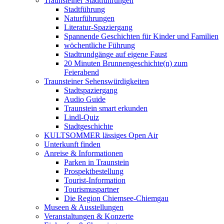
Traunsteiner Stadtführungen
Stadtführung
Naturführungen
Literatur-Spaziergang
Spannende Geschichten für Kinder und Familien
wöchentliche Führung
Stadtrundgänge auf eigene Faust
20 Minuten Brunnengeschichte(n) zum
Feierabend
Traunsteiner Sehenswürdigkeiten
Stadtspaziergang
Audio Guide
Traunstein smart erkunden
Lindl-Quiz
Stadtgeschichte
KULTSOMMER lässiges Open Air
Unterkunft finden
Anreise & Informationen
Parken in Traunstein
Prospektbestellung
Tourist-Information
Tourismuspartner
Die Region Chiemsee-Chiemgau
Museen & Ausstellungen
Veranstaltungen & Konzerte