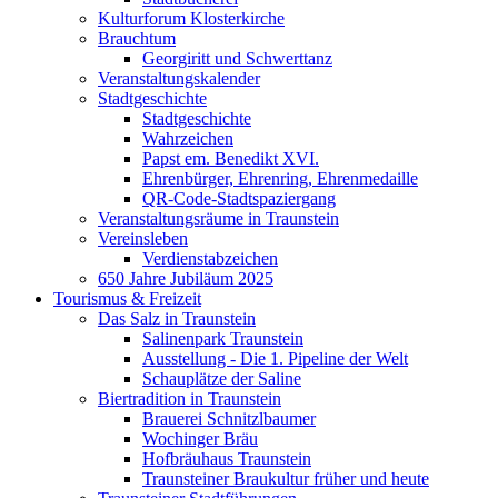
Kulturforum Klosterkirche
Brauchtum
Georgiritt und Schwerttanz
Veranstaltungskalender
Stadtgeschichte
Stadtgeschichte
Wahrzeichen
Papst em. Benedikt XVI.
Ehrenbürger, Ehrenring, Ehrenmedaille
QR-Code-Stadtspaziergang
Veranstaltungsräume in Traunstein
Vereinsleben
Verdienstabzeichen
650 Jahre Jubiläum 2025
Tourismus & Freizeit
Das Salz in Traunstein
Salinenpark Traunstein
Ausstellung - Die 1. Pipeline der Welt
Schauplätze der Saline
Biertradition in Traunstein
Brauerei Schnitzlbaumer
Wochinger Bräu
Hofbräuhaus Traunstein
Traunsteiner Braukultur früher und heute