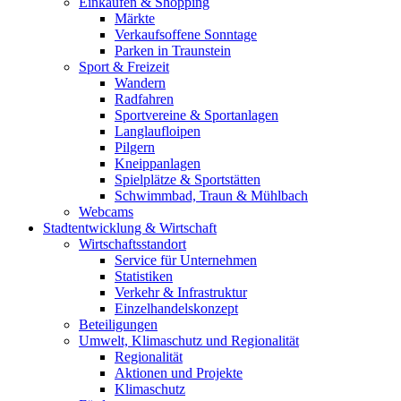
Einkaufen & Shopping
Märkte
Verkaufsoffene Sonntage
Parken in Traunstein
Sport & Freizeit
Wandern
Radfahren
Sportvereine & Sportanlagen
Langlaufloipen
Pilgern
Kneippanlagen
Spielplätze & Sportstätten
Schwimmbad, Traun & Mühlbach
Webcams
Stadtentwicklung & Wirtschaft
Wirtschaftsstandort
Service für Unternehmen
Statistiken
Verkehr & Infrastruktur
Einzelhandelskonzept
Beteiligungen
Umwelt, Klimaschutz und Regionalität
Regionalität
Aktionen und Projekte
Klimaschutz