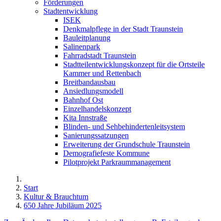
Förderungen
Stadtentwicklung
ISEK
Denkmalpflege in der Stadt Traunstein
Bauleitplanung
Salinenpark
Fahrradstadt Traunstein
Stadtteilentwicklungskonzept für die Ortsteile
Kammer und Rettenbach
Breitbandausbau
Ansiedlungsmodell
Bahnhof Ost
Einzelhandelskonzept
Kita Innstraße
Blinden- und Sehbehindertenleitsystem
Sanierungssatzungen
Erweiterung der Grundschule Traunstein
Demografiefeste Kommune
Pilotprojekt Parkraummanagement
Start
Kultur & Brauchtum
650 Jahre Jubiläum 2025