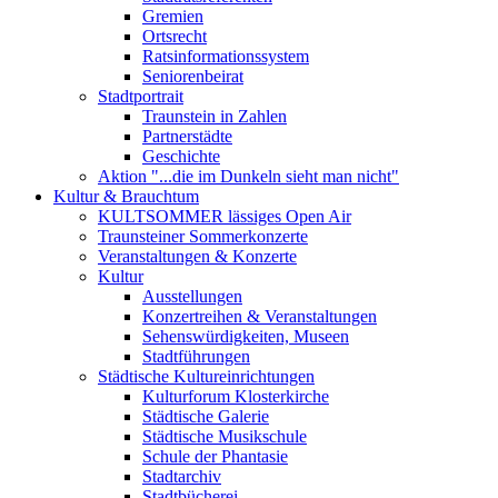
Gremien
Ortsrecht
Ratsinformationssystem
Seniorenbeirat
Stadtportrait
Traunstein in Zahlen
Partnerstädte
Geschichte
Aktion "...die im Dunkeln sieht man nicht"
Kultur & Brauchtum
KULTSOMMER lässiges Open Air
Traunsteiner Sommerkonzerte
Veranstaltungen & Konzerte
Kultur
Ausstellungen
Konzertreihen & Veranstaltungen
Sehenswürdigkeiten, Museen
Stadtführungen
Städtische Kultureinrichtungen
Kulturforum Klosterkirche
Städtische Galerie
Städtische Musikschule
Schule der Phantasie
Stadtarchiv
Stadtbücherei