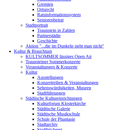
Gremien
Ortsrecht
Ratsinformationssystem
Seniorenbeirat
Stadtportrait
Traunstein in Zahlen
Partnerstädte
Geschichte
Aktion "...die im Dunkeln sieht man nicht"
Kultur & Brauchtum
KULTSOMMER lässiges Open Air
Traunsteiner Sommerkonzerte
Veranstaltungen & Konzerte
Kultur
Ausstellungen
Konzertreihen & Veranstaltungen
Sehenswürdigkeiten, Museen
Stadtführungen
Städtische Kultureinrichtungen
Kulturforum Klosterkirche
Städtische Galerie
Städtische Musikschule
Schule der Phantasie
Stadtarchiv
Stadtbücherei