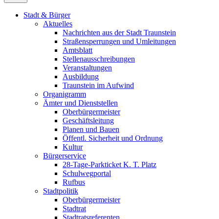
Stadt & Bürger
Aktuelles
Nachrichten aus der Stadt Traunstein
Straßensperrungen und Umleitungen
Amtsblatt
Stellenausschreibungen
Veranstaltungen
Ausbildung
Traunstein im Aufwind
Organigramm
Ämter und Dienststellen
Oberbürgermeister
Geschäftsleitung
Planen und Bauen
Öffentl. Sicherheit und Ordnung
Kultur
Bürgerservice
28-Tage-Parkticket K. T. Platz
Schulwegportal
Rufbus
Stadtpolitik
Oberbürgermeister
Stadtrat
Stadtratsreferenten