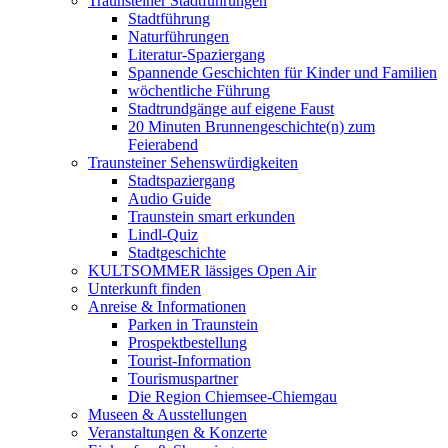
Traunsteiner Stadtführungen
Stadtführung
Naturführungen
Literatur-Spaziergang
Spannende Geschichten für Kinder und Familien
wöchentliche Führung
Stadtrundgänge auf eigene Faust
20 Minuten Brunnengeschichte(n) zum
Feierabend
Traunsteiner Sehenswürdigkeiten
Stadtspaziergang
Audio Guide
Traunstein smart erkunden
Lindl-Quiz
Stadtgeschichte
KULTSOMMER lässiges Open Air
Unterkunft finden
Anreise & Informationen
Parken in Traunstein
Prospektbestellung
Tourist-Information
Tourismuspartner
Die Region Chiemsee-Chiemgau
Museen & Ausstellungen
Veranstaltungen & Konzerte