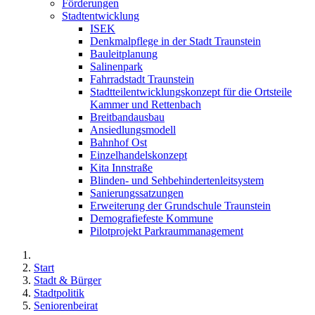
Förderungen
Stadtentwicklung
ISEK
Denkmalpflege in der Stadt Traunstein
Bauleitplanung
Salinenpark
Fahrradstadt Traunstein
Stadtteilentwicklungskonzept für die Ortsteile
Kammer und Rettenbach
Breitbandausbau
Ansiedlungsmodell
Bahnhof Ost
Einzelhandelskonzept
Kita Innstraße
Blinden- und Sehbehindertenleitsystem
Sanierungssatzungen
Erweiterung der Grundschule Traunstein
Demografiefeste Kommune
Pilotprojekt Parkraummanagement
Start
Stadt & Bürger
Stadtpolitik
Seniorenbeirat