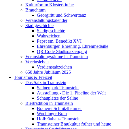
Kulturforum Klosterkirche
Brauchtum
Georgiritt und Schwerttanz
Veranstaltungskalender
Stadtgeschichte
Stadtgeschichte
Wahrzeichen
Papst em. Benedikt XVI.
Ehrenbürger, Ehrenring, Ehrenmedaille
QR-Code-Stadtspaziergang
Veranstaltungsräume in Traunstein
Vereinsleben
Verdienstabzeichen
650 Jahre Jubiläum 2025
Tourismus & Freizeit
Das Salz in Traunstein
Salinenpark Traunstein
Ausstellung - Die 1. Pipeline der Welt
Schauplätze der Saline
Biertradition in Traunstein
Brauerei Schnitzlbaumer
Wochinger Bräu
Hofbräuhaus Traunstein
Traunsteiner Braukultur früher und heute