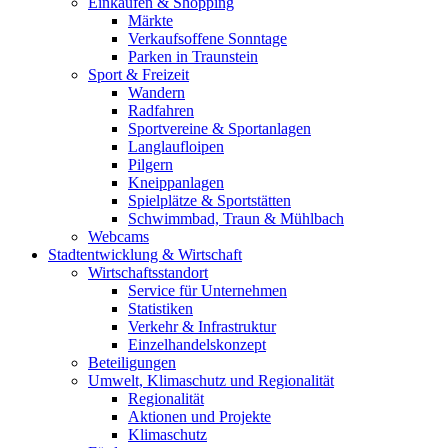
Einkaufen & Shopping
Märkte
Verkaufsoffene Sonntage
Parken in Traunstein
Sport & Freizeit
Wandern
Radfahren
Sportvereine & Sportanlagen
Langlaufloipen
Pilgern
Kneippanlagen
Spielplätze & Sportstätten
Schwimmbad, Traun & Mühlbach
Webcams
Stadtentwicklung & Wirtschaft
Wirtschaftsstandort
Service für Unternehmen
Statistiken
Verkehr & Infrastruktur
Einzelhandelskonzept
Beteiligungen
Umwelt, Klimaschutz und Regionalität
Regionalität
Aktionen und Projekte
Klimaschutz