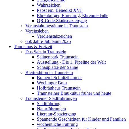
Wahrzeichen
Papst em. Benedikt XVI.
Ehrenbürger, Ehrenring, Ehrenmedaille
QR-Code-Stadtspaziergang
Veranstaltungsräume in Traunstein
Vereinsleben
Verdienstabzeichen
650 Jahre Jubiläum 2025
Tourismus & Freizeit
Das Salz in Traunstein
Salinenpark Traunstein
Ausstellung - Die 1. Pipeline der Welt
Schauplätze der Saline
Biertradition in Traunstein
Brauerei Schnitzlbaumer
Wochinger Bräu
Hofbräuhaus Traunstein
Traunsteiner Braukultur früher und heute
Traunsteiner Stadtführungen
Stadtführung
Naturführungen
Literatur-Spaziergang
Spannende Geschichten für Kinder und Familien
wöchentliche Führung