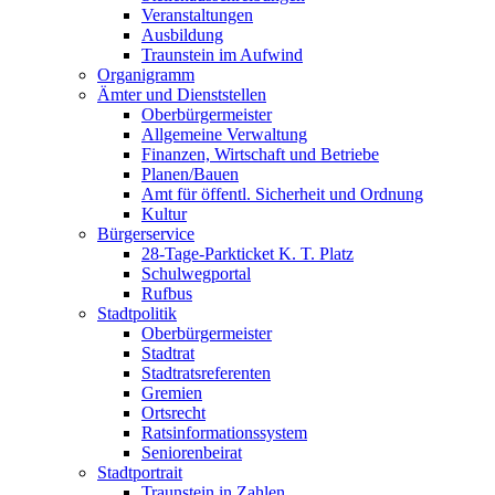
Veranstaltungen
Ausbildung
Traunstein im Aufwind
Organigramm
Ämter und Dienststellen
Oberbürgermeister
Allgemeine Verwaltung
Finanzen, Wirtschaft und Betriebe
Planen/Bauen
Amt für öffentl. Sicherheit und Ordnung
Kultur
Bürgerservice
28-Tage-Parkticket K. T. Platz
Schulwegportal
Rufbus
Stadtpolitik
Oberbürgermeister
Stadtrat
Stadtratsreferenten
Gremien
Ortsrecht
Ratsinformationssystem
Seniorenbeirat
Stadtportrait
Traunstein in Zahlen