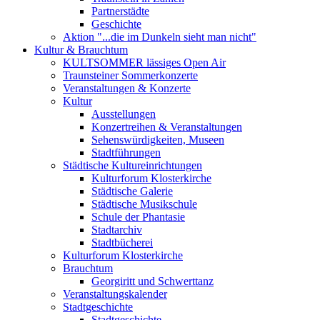
Partnerstädte
Geschichte
Aktion "...die im Dunkeln sieht man nicht"
Kultur & Brauchtum
KULTSOMMER lässiges Open Air
Traunsteiner Sommerkonzerte
Veranstaltungen & Konzerte
Kultur
Ausstellungen
Konzertreihen & Veranstaltungen
Sehenswürdigkeiten, Museen
Stadtführungen
Städtische Kultureinrichtungen
Kulturforum Klosterkirche
Städtische Galerie
Städtische Musikschule
Schule der Phantasie
Stadtarchiv
Stadtbücherei
Kulturforum Klosterkirche
Brauchtum
Georgiritt und Schwerttanz
Veranstaltungskalender
Stadtgeschichte
Stadtgeschichte