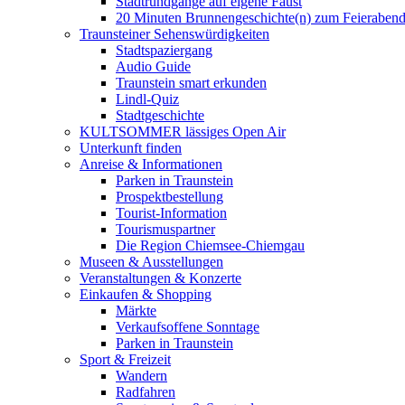
Stadtrundgänge auf eigene Faust
20 Minuten Brunnengeschichte(n) zum Feieraben
Traunsteiner Sehenswürdigkeiten
Stadtspaziergang
Audio Guide
Traunstein smart erkunden
Lindl-Quiz
Stadtgeschichte
KULTSOMMER lässiges Open Air
Unterkunft finden
Anreise & Informationen
Parken in Traunstein
Prospektbestellung
Tourist-Information
Tourismuspartner
Die Region Chiemsee-Chiemgau
Museen & Ausstellungen
Veranstaltungen & Konzerte
Einkaufen & Shopping
Märkte
Verkaufsoffene Sonntage
Parken in Traunstein
Sport & Freizeit
Wandern
Radfahren