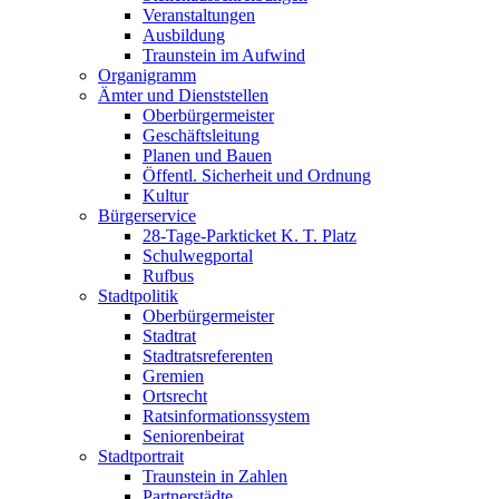
Veranstaltungen
Ausbildung
Traunstein im Aufwind
Organigramm
Ämter und Dienststellen
Oberbürgermeister
Geschäftsleitung
Planen und Bauen
Öffentl. Sicherheit und Ordnung
Kultur
Bürgerservice
28-Tage-Parkticket K. T. Platz
Schulwegportal
Rufbus
Stadtpolitik
Oberbürgermeister
Stadtrat
Stadtratsreferenten
Gremien
Ortsrecht
Ratsinformationssystem
Seniorenbeirat
Stadtportrait
Traunstein in Zahlen
Partnerstädte