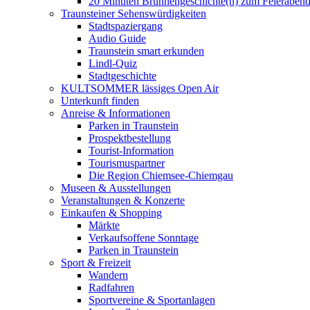
20 Minuten Brunnengeschichte(n) zum Feieraben
Traunsteiner Sehenswürdigkeiten
Stadtspaziergang
Audio Guide
Traunstein smart erkunden
Lindl-Quiz
Stadtgeschichte
KULTSOMMER lässiges Open Air
Unterkunft finden
Anreise & Informationen
Parken in Traunstein
Prospektbestellung
Tourist-Information
Tourismuspartner
Die Region Chiemsee-Chiemgau
Museen & Ausstellungen
Veranstaltungen & Konzerte
Einkaufen & Shopping
Märkte
Verkaufsoffene Sonntage
Parken in Traunstein
Sport & Freizeit
Wandern
Radfahren
Sportvereine & Sportanlagen