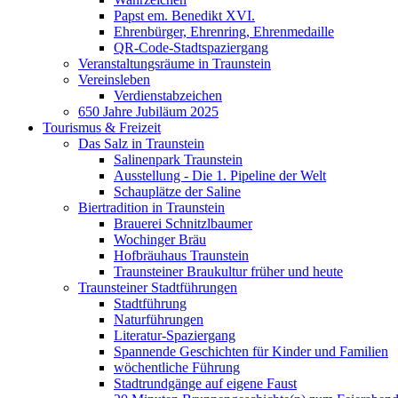
Papst em. Benedikt XVI.
Ehrenbürger, Ehrenring, Ehrenmedaille
QR-Code-Stadtspaziergang
Veranstaltungsräume in Traunstein
Vereinsleben
Verdienstabzeichen
650 Jahre Jubiläum 2025
Tourismus & Freizeit
Das Salz in Traunstein
Salinenpark Traunstein
Ausstellung - Die 1. Pipeline der Welt
Schauplätze der Saline
Biertradition in Traunstein
Brauerei Schnitzlbaumer
Wochinger Bräu
Hofbräuhaus Traunstein
Traunsteiner Braukultur früher und heute
Traunsteiner Stadtführungen
Stadtführung
Naturführungen
Literatur-Spaziergang
Spannende Geschichten für Kinder und Familien
wöchentliche Führung
Stadtrundgänge auf eigene Faust