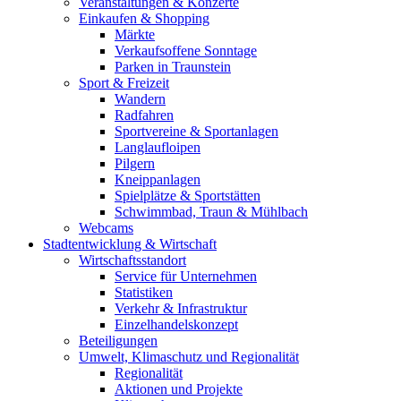
Veranstaltungen & Konzerte
Einkaufen & Shopping
Märkte
Verkaufsoffene Sonntage
Parken in Traunstein
Sport & Freizeit
Wandern
Radfahren
Sportvereine & Sportanlagen
Langlaufloipen
Pilgern
Kneippanlagen
Spielplätze & Sportstätten
Schwimmbad, Traun & Mühlbach
Webcams
Stadtentwicklung & Wirtschaft
Wirtschaftsstandort
Service für Unternehmen
Statistiken
Verkehr & Infrastruktur
Einzelhandelskonzept
Beteiligungen
Umwelt, Klimaschutz und Regionalität
Regionalität
Aktionen und Projekte