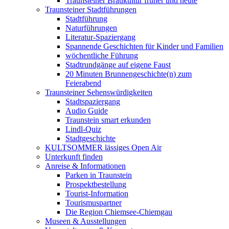
Traunsteiner Braukultur früher und heute
Traunsteiner Stadtführungen
Stadtführung
Naturführungen
Literatur-Spaziergang
Spannende Geschichten für Kinder und Familien
wöchentliche Führung
Stadtrundgänge auf eigene Faust
20 Minuten Brunnengeschichte(n) zum
Feierabend
Traunsteiner Sehenswürdigkeiten
Stadtspaziergang
Audio Guide
Traunstein smart erkunden
Lindl-Quiz
Stadtgeschichte
KULTSOMMER lässiges Open Air
Unterkunft finden
Anreise & Informationen
Parken in Traunstein
Prospektbestellung
Tourist-Information
Tourismuspartner
Die Region Chiemsee-Chiemgau
Museen & Ausstellungen