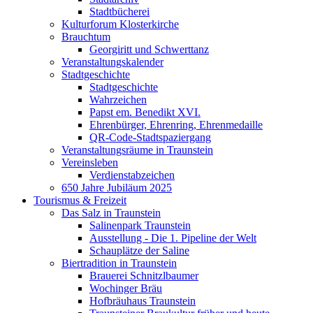
Stadtbücherei
Kulturforum Klosterkirche
Brauchtum
Georgiritt und Schwerttanz
Veranstaltungskalender
Stadtgeschichte
Stadtgeschichte
Wahrzeichen
Papst em. Benedikt XVI.
Ehrenbürger, Ehrenring, Ehrenmedaille
QR-Code-Stadtspaziergang
Veranstaltungsräume in Traunstein
Vereinsleben
Verdienstabzeichen
650 Jahre Jubiläum 2025
Tourismus & Freizeit
Das Salz in Traunstein
Salinenpark Traunstein
Ausstellung - Die 1. Pipeline der Welt
Schauplätze der Saline
Biertradition in Traunstein
Brauerei Schnitzlbaumer
Wochinger Bräu
Hofbräuhaus Traunstein