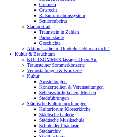
Gremien
Ortsrecht
Ratsinformationssystem
Seniorenbeirat
Stadtportrait
Traunstein in Zahlen
Partnerstädte
Geschichte
Aktion "...die im Dunkeln sieht man nicht"
Kultur & Brauchtum
KULTSOMMER lässiges Open Air
Traunsteiner Sommerkonzerte
Veranstaltungen & Konzerte
Kultur
Ausstellungen
Konzertreihen & Veranstaltungen
Sehenswürdigkeiten, Museen
Stadtführungen
Städtische Kultureinrichtungen
Kulturforum Klosterkirche
Städtische Galerie
Städtische Musikschule
Schule der Phantasie
Stadtarchiv
Stadtbücherei