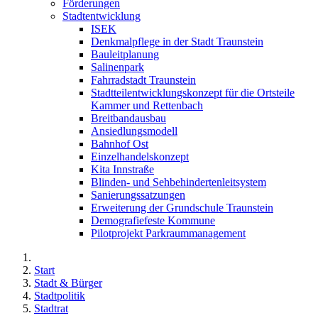
Förderungen
Stadtentwicklung
ISEK
Denkmalpflege in der Stadt Traunstein
Bauleitplanung
Salinenpark
Fahrradstadt Traunstein
Stadtteilentwicklungskonzept für die Ortsteile
Kammer und Rettenbach
Breitbandausbau
Ansiedlungsmodell
Bahnhof Ost
Einzelhandelskonzept
Kita Innstraße
Blinden- und Sehbehindertenleitsystem
Sanierungssatzungen
Erweiterung der Grundschule Traunstein
Demografiefeste Kommune
Pilotprojekt Parkraummanagement
Start
Stadt & Bürger
Stadtpolitik
Stadtrat