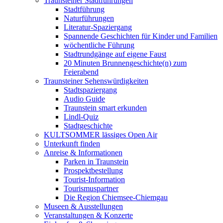
Traunsteiner Stadtführungen
Stadtführung
Naturführungen
Literatur-Spaziergang
Spannende Geschichten für Kinder und Familien
wöchentliche Führung
Stadtrundgänge auf eigene Faust
20 Minuten Brunnengeschichte(n) zum
Feierabend
Traunsteiner Sehenswürdigkeiten
Stadtspaziergang
Audio Guide
Traunstein smart erkunden
Lindl-Quiz
Stadtgeschichte
KULTSOMMER lässiges Open Air
Unterkunft finden
Anreise & Informationen
Parken in Traunstein
Prospektbestellung
Tourist-Information
Tourismuspartner
Die Region Chiemsee-Chiemgau
Museen & Ausstellungen
Veranstaltungen & Konzerte