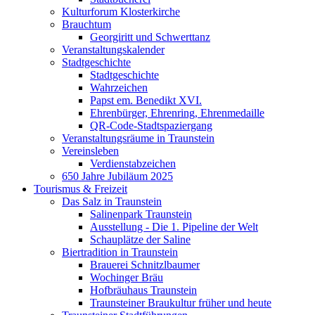
Kulturforum Klosterkirche
Brauchtum
Georgiritt und Schwerttanz
Veranstaltungskalender
Stadtgeschichte
Stadtgeschichte
Wahrzeichen
Papst em. Benedikt XVI.
Ehrenbürger, Ehrenring, Ehrenmedaille
QR-Code-Stadtspaziergang
Veranstaltungsräume in Traunstein
Vereinsleben
Verdienstabzeichen
650 Jahre Jubiläum 2025
Tourismus & Freizeit
Das Salz in Traunstein
Salinenpark Traunstein
Ausstellung - Die 1. Pipeline der Welt
Schauplätze der Saline
Biertradition in Traunstein
Brauerei Schnitzlbaumer
Wochinger Bräu
Hofbräuhaus Traunstein
Traunsteiner Braukultur früher und heute