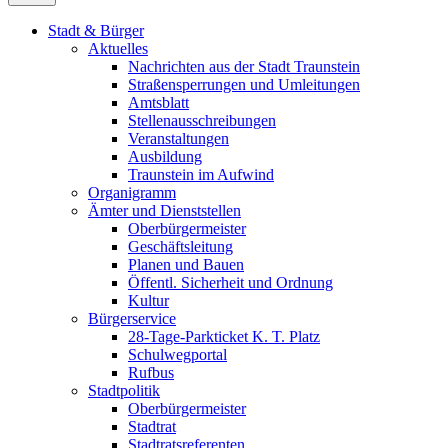
Stadt & Bürger
Aktuelles
Nachrichten aus der Stadt Traunstein
Straßensperrungen und Umleitungen
Amtsblatt
Stellenausschreibungen
Veranstaltungen
Ausbildung
Traunstein im Aufwind
Organigramm
Ämter und Dienststellen
Oberbürgermeister
Geschäftsleitung
Planen und Bauen
Öffentl. Sicherheit und Ordnung
Kultur
Bürgerservice
28-Tage-Parkticket K. T. Platz
Schulwegportal
Rufbus
Stadtpolitik
Oberbürgermeister
Stadtrat
Stadtratsreferenten