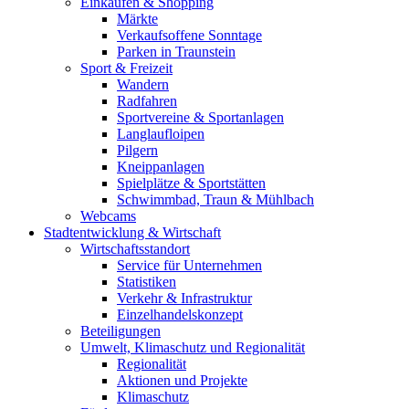
Einkaufen & Shopping
Märkte
Verkaufsoffene Sonntage
Parken in Traunstein
Sport & Freizeit
Wandern
Radfahren
Sportvereine & Sportanlagen
Langlaufloipen
Pilgern
Kneippanlagen
Spielplätze & Sportstätten
Schwimmbad, Traun & Mühlbach
Webcams
Stadtentwicklung & Wirtschaft
Wirtschaftsstandort
Service für Unternehmen
Statistiken
Verkehr & Infrastruktur
Einzelhandelskonzept
Beteiligungen
Umwelt, Klimaschutz und Regionalität
Regionalität
Aktionen und Projekte
Klimaschutz