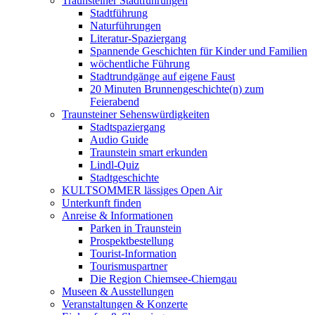
Traunsteiner Stadtführungen
Stadtführung
Naturführungen
Literatur-Spaziergang
Spannende Geschichten für Kinder und Familien
wöchentliche Führung
Stadtrundgänge auf eigene Faust
20 Minuten Brunnengeschichte(n) zum
Feierabend
Traunsteiner Sehenswürdigkeiten
Stadtspaziergang
Audio Guide
Traunstein smart erkunden
Lindl-Quiz
Stadtgeschichte
KULTSOMMER lässiges Open Air
Unterkunft finden
Anreise & Informationen
Parken in Traunstein
Prospektbestellung
Tourist-Information
Tourismuspartner
Die Region Chiemsee-Chiemgau
Museen & Ausstellungen
Veranstaltungen & Konzerte