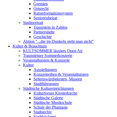
Gremien
Ortsrecht
Ratsinformationssystem
Seniorenbeirat
Stadtportrait
Traunstein in Zahlen
Partnerstädte
Geschichte
Aktion "...die im Dunkeln sieht man nicht"
Kultur & Brauchtum
KULTSOMMER lässiges Open Air
Traunsteiner Sommerkonzerte
Veranstaltungen & Konzerte
Kultur
Ausstellungen
Konzertreihen & Veranstaltungen
Sehenswürdigkeiten, Museen
Stadtführungen
Städtische Kultureinrichtungen
Kulturforum Klosterkirche
Städtische Galerie
Städtische Musikschule
Schule der Phantasie
Stadtarchiv
Stadtbücherei