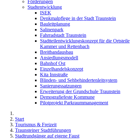
Förderungen
Stadtentwicklung
ISEK
Denkmalpflege in der Stadt Traunstein
Bauleitplanung
Salinenpark
Fahrradstadt Traunstein
Stadtteilentwicklungskonzept für die Ortsteile
Kammer und Rettenbach
Breitbandausbau
Ansiedlungsmodell
Bahnhof Ost
Einzelhandelskonzept
Kita Innstraße
Blinden- und Sehbehindertenleitsystem
Sanierungssatzungen
Erweiterung der Grundschule Traunstein
Demografiefeste Kommune
Pilotprojekt Parkraummanagement
Start
Tourismus & Freizeit
Traunsteiner Stadtführungen
Stadtrundgänge auf eigene Faust