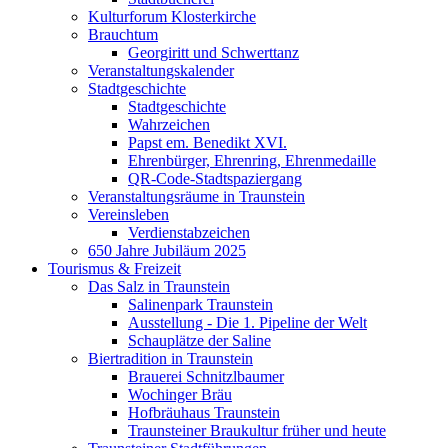
Kulturforum Klosterkirche
Brauchtum
Georgiritt und Schwerttanz
Veranstaltungskalender
Stadtgeschichte
Stadtgeschichte
Wahrzeichen
Papst em. Benedikt XVI.
Ehrenbürger, Ehrenring, Ehrenmedaille
QR-Code-Stadtspaziergang
Veranstaltungsräume in Traunstein
Vereinsleben
Verdienstabzeichen
650 Jahre Jubiläum 2025
Tourismus & Freizeit
Das Salz in Traunstein
Salinenpark Traunstein
Ausstellung - Die 1. Pipeline der Welt
Schauplätze der Saline
Biertradition in Traunstein
Brauerei Schnitzlbaumer
Wochinger Bräu
Hofbräuhaus Traunstein
Traunsteiner Braukultur früher und heute