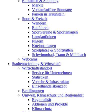
Einkaufen & Shopping
Märkte
Verkaufsoffene Sonntage
Parken in Traunstein
Sport & Freizeit
Wandern
Radfahren
Sportvereine & Sportanlagen
Langlaufloipen
Pilgern
Kneippanlagen
Spielplätze & Sportstätten
Schwimmbad, Traun & Mühlbach
Webcams
Stadtentwicklung & Wirtschaft
Wirtschaftsstandort
Service für Unternehmen
Statistiken
Verkehr & Infrastruktur
Einzelhandelskonzept
Beteiligungen
Umwelt, Klimaschutz und Regionalität
Regionalität
Aktionen und Projekte
Klimaschutz