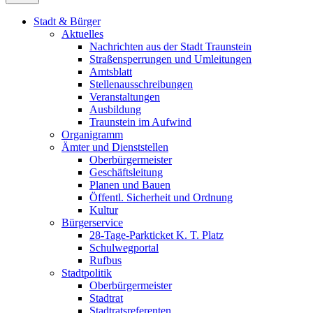
Stadt & Bürger
Aktuelles
Nachrichten aus der Stadt Traunstein
Straßensperrungen und Umleitungen
Amtsblatt
Stellenausschreibungen
Veranstaltungen
Ausbildung
Traunstein im Aufwind
Organigramm
Ämter und Dienststellen
Oberbürgermeister
Geschäftsleitung
Planen und Bauen
Öffentl. Sicherheit und Ordnung
Kultur
Bürgerservice
28-Tage-Parkticket K. T. Platz
Schulwegportal
Rufbus
Stadtpolitik
Oberbürgermeister
Stadtrat
Stadtratsreferenten