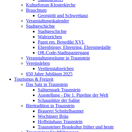
Kulturforum Klosterkirche
Brauchtum
Georgiritt und Schwerttanz
Veranstaltungskalender
Stadtgeschichte
Stadtgeschichte
Wahrzeichen
Papst em. Benedikt XVI.
Ehrenbürger, Ehrenring, Ehrenmedaille
QR-Code-Stadtspaziergang
Veranstaltungsräume in Traunstein
Vereinsleben
Verdienstabzeichen
650 Jahre Jubiläum 2025
Tourismus & Freizeit
Das Salz in Traunstein
Salinenpark Traunstein
Ausstellung - Die 1. Pipeline der Welt
Schauplätze der Saline
Biertradition in Traunstein
Brauerei Schnitzlbaumer
Wochinger Bräu
Hofbräuhaus Traunstein
Traunsteiner Braukultur früher und heute