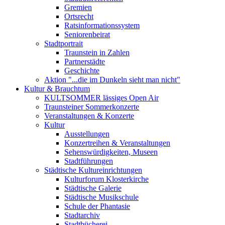
Gremien
Ortsrecht
Ratsinformationssystem
Seniorenbeirat
Stadtportrait
Traunstein in Zahlen
Partnerstädte
Geschichte
Aktion "...die im Dunkeln sieht man nicht"
Kultur & Brauchtum
KULTSOMMER lässiges Open Air
Traunsteiner Sommerkonzerte
Veranstaltungen & Konzerte
Kultur
Ausstellungen
Konzertreihen & Veranstaltungen
Sehenswürdigkeiten, Museen
Stadtführungen
Städtische Kultureinrichtungen
Kulturforum Klosterkirche
Städtische Galerie
Städtische Musikschule
Schule der Phantasie
Stadtarchiv
Stadtbücherei