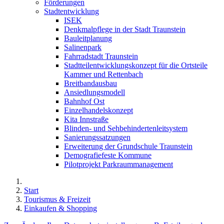
Förderungen
Stadtentwicklung
ISEK
Denkmalpflege in der Stadt Traunstein
Bauleitplanung
Salinenpark
Fahrradstadt Traunstein
Stadtteilentwicklungskonzept für die Ortsteile
Kammer und Rettenbach
Breitbandausbau
Ansiedlungsmodell
Bahnhof Ost
Einzelhandelskonzept
Kita Innstraße
Blinden- und Sehbehindertenleitsystem
Sanierungssatzungen
Erweiterung der Grundschule Traunstein
Demografiefeste Kommune
Pilotprojekt Parkraummanagement
Start
Tourismus & Freizeit
Einkaufen & Shopping