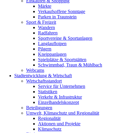
Einkaufen & Shopping
Märkte
Verkaufsoffene Sonntage
Parken in Traunstein
Sport & Freizeit
Wandern
Radfahren
Sportvereine & Sportanlagen
Langlaufloipen
Pilgern
Kneippanlagen
Spielplätze & Sportstätten
Schwimmbad, Traun & Mühlbach
Webcams
Stadtentwicklung & Wirtschaft
Wirtschaftsstandort
Service für Unternehmen
Statistiken
Verkehr & Infrastruktur
Einzelhandelskonzept
Beteiligungen
Umwelt, Klimaschutz und Regionalität
Regionalität
Aktionen und Projekte
Klimaschutz