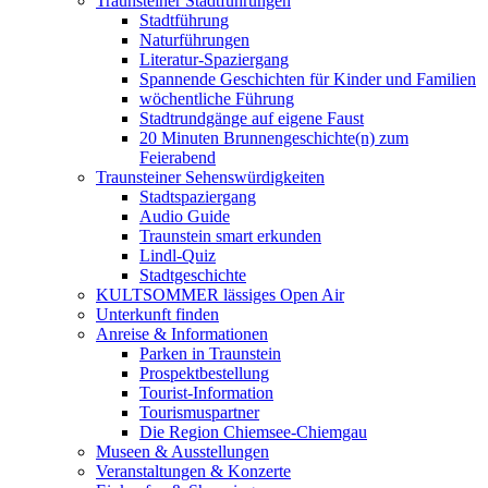
Traunsteiner Stadtführungen
Stadtführung
Naturführungen
Literatur-Spaziergang
Spannende Geschichten für Kinder und Familien
wöchentliche Führung
Stadtrundgänge auf eigene Faust
20 Minuten Brunnengeschichte(n) zum
Feierabend
Traunsteiner Sehenswürdigkeiten
Stadtspaziergang
Audio Guide
Traunstein smart erkunden
Lindl-Quiz
Stadtgeschichte
KULTSOMMER lässiges Open Air
Unterkunft finden
Anreise & Informationen
Parken in Traunstein
Prospektbestellung
Tourist-Information
Tourismuspartner
Die Region Chiemsee-Chiemgau
Museen & Ausstellungen
Veranstaltungen & Konzerte