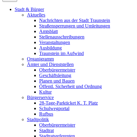
Stadt & Bürger
Aktuelles
Nachrichten aus der Stadt Traunstein
Straßensperrungen und Umleitungen
Amtsblatt
Stellenausschreibungen
Veranstaltungen
Ausbildung
Traunstein im Aufwind
Organigramm
Ämter und Dienststellen
Oberbürgermeister
Geschäftsleitung
Planen und Bauen
Öffentl. Sicherheit und Ordnung
Kultur
Bürgerservice
28-Tage-Parkticket K. T. Platz
Schulwegportal
Rufbus
Stadtpolitik
Oberbürgermeister
Stadtrat
Stadtratsreferenten