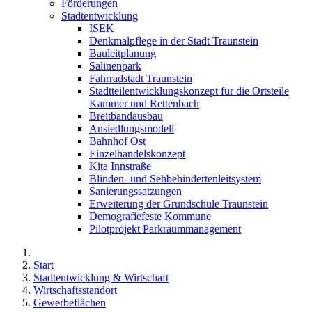
Förderungen
Stadtentwicklung
ISEK
Denkmalpflege in der Stadt Traunstein
Bauleitplanung
Salinenpark
Fahrradstadt Traunstein
Stadtteilentwicklungskonzept für die Ortsteile
Kammer und Rettenbach
Breitbandausbau
Ansiedlungsmodell
Bahnhof Ost
Einzelhandelskonzept
Kita Innstraße
Blinden- und Sehbehindertenleitsystem
Sanierungssatzungen
Erweiterung der Grundschule Traunstein
Demografiefeste Kommune
Pilotprojekt Parkraummanagement
Start
Stadtentwicklung & Wirtschaft
Wirtschaftsstandort
Gewerbeflächen