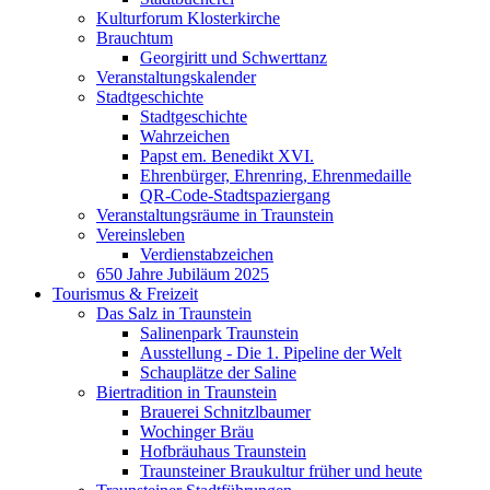
Kulturforum Klosterkirche
Brauchtum
Georgiritt und Schwerttanz
Veranstaltungskalender
Stadtgeschichte
Stadtgeschichte
Wahrzeichen
Papst em. Benedikt XVI.
Ehrenbürger, Ehrenring, Ehrenmedaille
QR-Code-Stadtspaziergang
Veranstaltungsräume in Traunstein
Vereinsleben
Verdienstabzeichen
650 Jahre Jubiläum 2025
Tourismus & Freizeit
Das Salz in Traunstein
Salinenpark Traunstein
Ausstellung - Die 1. Pipeline der Welt
Schauplätze der Saline
Biertradition in Traunstein
Brauerei Schnitzlbaumer
Wochinger Bräu
Hofbräuhaus Traunstein
Traunsteiner Braukultur früher und heute