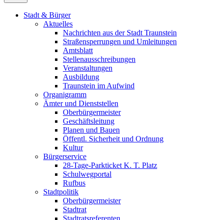
Stadt & Bürger
Aktuelles
Nachrichten aus der Stadt Traunstein
Straßensperrungen und Umleitungen
Amtsblatt
Stellenausschreibungen
Veranstaltungen
Ausbildung
Traunstein im Aufwind
Organigramm
Ämter und Dienststellen
Oberbürgermeister
Geschäftsleitung
Planen und Bauen
Öffentl. Sicherheit und Ordnung
Kultur
Bürgerservice
28-Tage-Parkticket K. T. Platz
Schulwegportal
Rufbus
Stadtpolitik
Oberbürgermeister
Stadtrat
Stadtratsreferenten