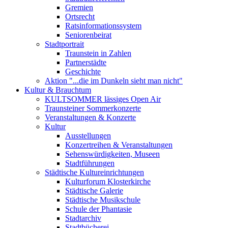
Gremien
Ortsrecht
Ratsinformationssystem
Seniorenbeirat
Stadtportrait
Traunstein in Zahlen
Partnerstädte
Geschichte
Aktion "...die im Dunkeln sieht man nicht"
Kultur & Brauchtum
KULTSOMMER lässiges Open Air
Traunsteiner Sommerkonzerte
Veranstaltungen & Konzerte
Kultur
Ausstellungen
Konzertreihen & Veranstaltungen
Sehenswürdigkeiten, Museen
Stadtführungen
Städtische Kultureinrichtungen
Kulturforum Klosterkirche
Städtische Galerie
Städtische Musikschule
Schule der Phantasie
Stadtarchiv
Stadtbücherei