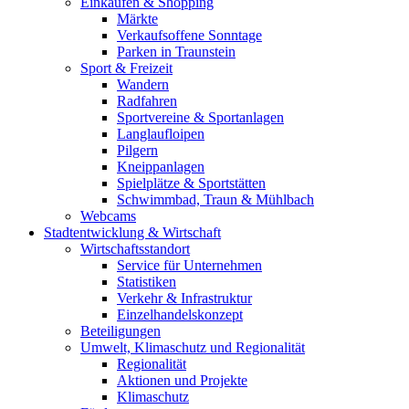
Einkaufen & Shopping
Märkte
Verkaufsoffene Sonntage
Parken in Traunstein
Sport & Freizeit
Wandern
Radfahren
Sportvereine & Sportanlagen
Langlaufloipen
Pilgern
Kneippanlagen
Spielplätze & Sportstätten
Schwimmbad, Traun & Mühlbach
Webcams
Stadtentwicklung & Wirtschaft
Wirtschaftsstandort
Service für Unternehmen
Statistiken
Verkehr & Infrastruktur
Einzelhandelskonzept
Beteiligungen
Umwelt, Klimaschutz und Regionalität
Regionalität
Aktionen und Projekte
Klimaschutz