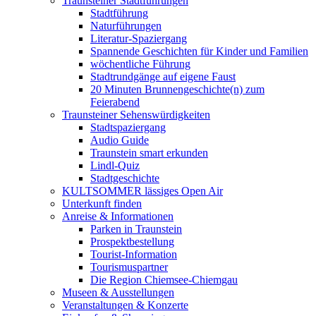
Traunsteiner Stadtführungen
Stadtführung
Naturführungen
Literatur-Spaziergang
Spannende Geschichten für Kinder und Familien
wöchentliche Führung
Stadtrundgänge auf eigene Faust
20 Minuten Brunnengeschichte(n) zum
Feierabend
Traunsteiner Sehenswürdigkeiten
Stadtspaziergang
Audio Guide
Traunstein smart erkunden
Lindl-Quiz
Stadtgeschichte
KULTSOMMER lässiges Open Air
Unterkunft finden
Anreise & Informationen
Parken in Traunstein
Prospektbestellung
Tourist-Information
Tourismuspartner
Die Region Chiemsee-Chiemgau
Museen & Ausstellungen
Veranstaltungen & Konzerte