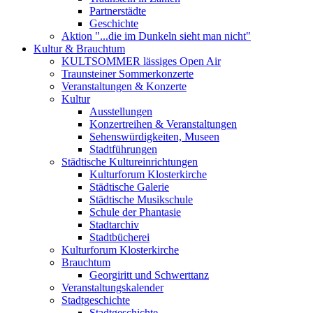
Partnerstädte
Geschichte
Aktion "...die im Dunkeln sieht man nicht"
Kultur & Brauchtum
KULTSOMMER lässiges Open Air
Traunsteiner Sommerkonzerte
Veranstaltungen & Konzerte
Kultur
Ausstellungen
Konzertreihen & Veranstaltungen
Sehenswürdigkeiten, Museen
Stadtführungen
Städtische Kultureinrichtungen
Kulturforum Klosterkirche
Städtische Galerie
Städtische Musikschule
Schule der Phantasie
Stadtarchiv
Stadtbücherei
Kulturforum Klosterkirche
Brauchtum
Georgiritt und Schwerttanz
Veranstaltungskalender
Stadtgeschichte
Stadtgeschichte