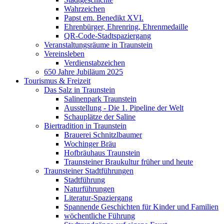
Wahrzeichen
Papst em. Benedikt XVI.
Ehrenbürger, Ehrenring, Ehrenmedaille
QR-Code-Stadtspaziergang
Veranstaltungsräume in Traunstein
Vereinsleben
Verdienstabzeichen
650 Jahre Jubiläum 2025
Tourismus & Freizeit
Das Salz in Traunstein
Salinenpark Traunstein
Ausstellung - Die 1. Pipeline der Welt
Schauplätze der Saline
Biertradition in Traunstein
Brauerei Schnitzlbaumer
Wochinger Bräu
Hofbräuhaus Traunstein
Traunsteiner Braukultur früher und heute
Traunsteiner Stadtführungen
Stadtführung
Naturführungen
Literatur-Spaziergang
Spannende Geschichten für Kinder und Familien
wöchentliche Führung