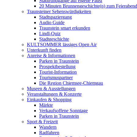
Stadtrundgänge auf eigene Faust
20 Minuten Brunnengeschichte(n) zum Feieraben
Traunsteiner Sehenswürdigkeiten
Stadtspaziergang
Audio Guide
Traunstein smart erkunden
Lindl-Quiz
Stadtgeschichte
KULTSOMMER lässiges Open Air
Unterkunft finden
Anreise & Informationen
Parken in Traunstein
Prospektbestellung
Tourist-Information
Tourismuspartner
Die Region Chiemsee-Chiemgau
Museen & Ausstellungen
Veranstaltungen & Konzerte
Einkaufen & Shopping
Märkte
Verkaufsoffene Sonntage
Parken in Traunstein
Sport & Freizeit
Wandern
Radfahren