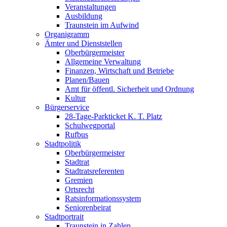
Veranstaltungen
Ausbildung
Traunstein im Aufwind
Organigramm
Ämter und Dienststellen
Oberbürgermeister
Allgemeine Verwaltung
Finanzen, Wirtschaft und Betriebe
Planen/Bauen
Amt für öffentl. Sicherheit und Ordnung
Kultur
Bürgerservice
28-Tage-Parkticket K. T. Platz
Schulwegportal
Rufbus
Stadtpolitik
Oberbürgermeister
Stadtrat
Stadtratsreferenten
Gremien
Ortsrecht
Ratsinformationssystem
Seniorenbeirat
Stadtportrait
Traunstein in Zahlen