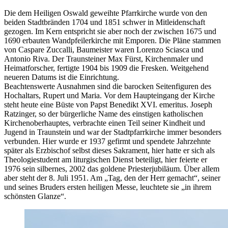
Die dem Heiligen Oswald geweihte Pfarrkirche wurde von den
beiden Stadtbränden 1704 und 1851 schwer in Mitleidenschaft
gezogen. Im Kern entspricht sie aber noch der zwischen 1675 und
1690 erbauten Wandpfeilerkirche mit Emporen. Die Pläne stammen
von Caspare Zuccalli, Baumeister waren Lorenzo Sciasca und
Antonio Riva. Der Traunsteiner Max Fürst, Kirchenmaler und
Heimatforscher, fertigte 1904 bis 1909 die Fresken. Weitgehend
neueren Datums ist die Einrichtung.
Beachtenswerte Ausnahmen sind die barocken Seitenfiguren des
Hochaltars, Rupert und Maria. Vor dem Haupteingang der Kirche
steht heute eine Büste von Papst Benedikt XVI. emeritus. Joseph
Ratzinger, so der bürgerliche Name des einstigen katholischen
Kirchenoberhauptes, verbrachte einen Teil seiner Kindheit und
Jugend in Traunstein und war der Stadtpfarrkirche immer besonders
verbunden. Hier wurde er 1937 gefirmt und spendete Jahrzehnte
später als Erzbischof selbst dieses Sakrament, hier hatte er sich als
Theologiestudent am liturgischen Dienst beteiligt, hier feierte er
1976 sein silbernes, 2002 das goldene Priesterjubiläum. Über allem
aber steht der 8. Juli 1951. Am „Tag, den der Herr gemacht“, seiner
und seines Bruders ersten heiligen Messe, leuchtete sie „in ihrem
schönsten Glanze“.