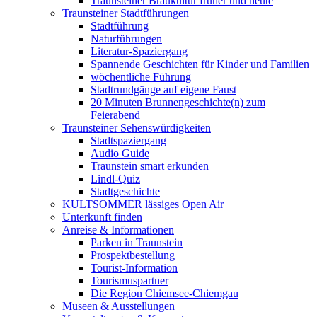
Traunsteiner Braukultur früher und heute
Traunsteiner Stadtführungen
Stadtführung
Naturführungen
Literatur-Spaziergang
Spannende Geschichten für Kinder und Familien
wöchentliche Führung
Stadtrundgänge auf eigene Faust
20 Minuten Brunnengeschichte(n) zum
Feierabend
Traunsteiner Sehenswürdigkeiten
Stadtspaziergang
Audio Guide
Traunstein smart erkunden
Lindl-Quiz
Stadtgeschichte
KULTSOMMER lässiges Open Air
Unterkunft finden
Anreise & Informationen
Parken in Traunstein
Prospektbestellung
Tourist-Information
Tourismuspartner
Die Region Chiemsee-Chiemgau
Museen & Ausstellungen