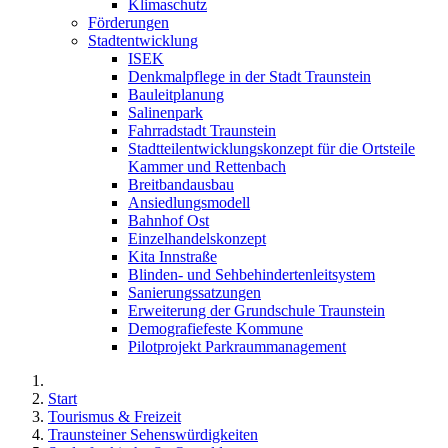
Klimaschutz
Förderungen
Stadtentwicklung
ISEK
Denkmalpflege in der Stadt Traunstein
Bauleitplanung
Salinenpark
Fahrradstadt Traunstein
Stadtteilentwicklungskonzept für die Ortsteile
Kammer und Rettenbach
Breitbandausbau
Ansiedlungsmodell
Bahnhof Ost
Einzelhandelskonzept
Kita Innstraße
Blinden- und Sehbehindertenleitsystem
Sanierungssatzungen
Erweiterung der Grundschule Traunstein
Demografiefeste Kommune
Pilotprojekt Parkraummanagement
Start
Tourismus & Freizeit
Traunsteiner Sehenswürdigkeiten