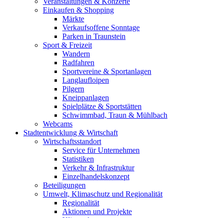
Veranstaltungen & Konzerte
Einkaufen & Shopping
Märkte
Verkaufsoffene Sonntage
Parken in Traunstein
Sport & Freizeit
Wandern
Radfahren
Sportvereine & Sportanlagen
Langlaufloipen
Pilgern
Kneippanlagen
Spielplätze & Sportstätten
Schwimmbad, Traun & Mühlbach
Webcams
Stadtentwicklung & Wirtschaft
Wirtschaftsstandort
Service für Unternehmen
Statistiken
Verkehr & Infrastruktur
Einzelhandelskonzept
Beteiligungen
Umwelt, Klimaschutz und Regionalität
Regionalität
Aktionen und Projekte