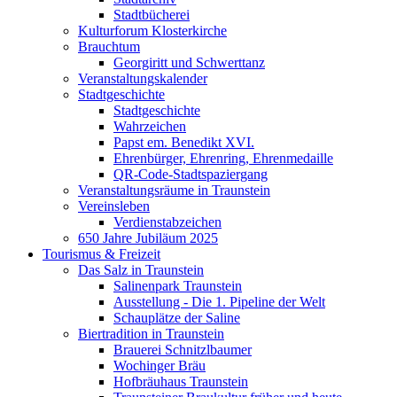
Stadtbücherei
Kulturforum Klosterkirche
Brauchtum
Georgiritt und Schwerttanz
Veranstaltungskalender
Stadtgeschichte
Stadtgeschichte
Wahrzeichen
Papst em. Benedikt XVI.
Ehrenbürger, Ehrenring, Ehrenmedaille
QR-Code-Stadtspaziergang
Veranstaltungsräume in Traunstein
Vereinsleben
Verdienstabzeichen
650 Jahre Jubiläum 2025
Tourismus & Freizeit
Das Salz in Traunstein
Salinenpark Traunstein
Ausstellung - Die 1. Pipeline der Welt
Schauplätze der Saline
Biertradition in Traunstein
Brauerei Schnitzlbaumer
Wochinger Bräu
Hofbräuhaus Traunstein