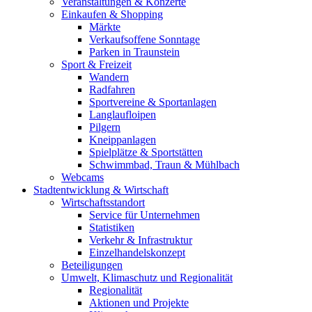
Veranstaltungen & Konzerte
Einkaufen & Shopping
Märkte
Verkaufsoffene Sonntage
Parken in Traunstein
Sport & Freizeit
Wandern
Radfahren
Sportvereine & Sportanlagen
Langlaufloipen
Pilgern
Kneippanlagen
Spielplätze & Sportstätten
Schwimmbad, Traun & Mühlbach
Webcams
Stadtentwicklung & Wirtschaft
Wirtschaftsstandort
Service für Unternehmen
Statistiken
Verkehr & Infrastruktur
Einzelhandelskonzept
Beteiligungen
Umwelt, Klimaschutz und Regionalität
Regionalität
Aktionen und Projekte