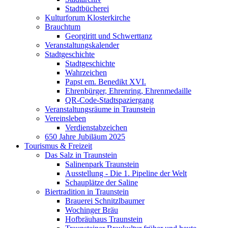
Stadtbücherei
Kulturforum Klosterkirche
Brauchtum
Georgiritt und Schwerttanz
Veranstaltungskalender
Stadtgeschichte
Stadtgeschichte
Wahrzeichen
Papst em. Benedikt XVI.
Ehrenbürger, Ehrenring, Ehrenmedaille
QR-Code-Stadtspaziergang
Veranstaltungsräume in Traunstein
Vereinsleben
Verdienstabzeichen
650 Jahre Jubiläum 2025
Tourismus & Freizeit
Das Salz in Traunstein
Salinenpark Traunstein
Ausstellung - Die 1. Pipeline der Welt
Schauplätze der Saline
Biertradition in Traunstein
Brauerei Schnitzlbaumer
Wochinger Bräu
Hofbräuhaus Traunstein