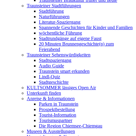
Traunsteiner Braukultur früher und heute
Traunsteiner Stadtführungen
Stadtführung
Naturführungen
Literatur-Spaziergang
Spannende Geschichten für Kinder und Familien
wöchentliche Führung
Stadtrundgänge auf eigene Faust
20 Minuten Brunnengeschichte(n) zum
Feierabend
Traunsteiner Sehenswürdigkeiten
Stadtspaziergang
Audio Guide
Traunstein smart erkunden
Lindl-Quiz
Stadtgeschichte
KULTSOMMER lässiges Open Air
Unterkunft finden
Anreise & Informationen
Parken in Traunstein
Prospektbestellung
Tourist-Information
Tourismuspartner
Die Region Chiemsee-Chiemgau
Museen & Ausstellungen