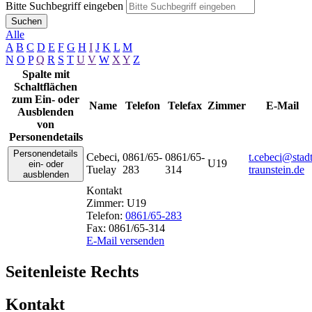
Bitte Suchbegriff eingeben
Suchen
Alle
A
B
C
D
E
F
G
H
I
J
K
L
M
N
O
P
Q
R
S
T
U
V
W
X
Y
Z
Spalte mit
Schaltflächen
zum Ein- oder
Name
Telefon
Telefax
Zimmer
E-Mail
Ausblenden
von
Personendetails
Personendetails
Cebeci
,
0861/65-
0861/65-
t.cebeci@stadt
U19
ein- oder
Tuelay
283
314
traunstein.de
ausblenden
Kontakt
Zimmer:
U19
Telefon:
0861/65-283
Fax:
0861/65-314
E-Mail versenden
Seitenleiste Rechts
Kontakt