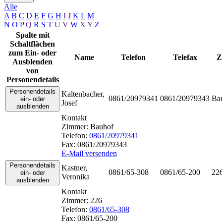
Alle
A
B
C
D
E
F
G
H
I
J
K
L
M
N
O
P
Q
R
S
T
U
V
W
X
Y
Z
Spalte mit
Schaltflächen
zum Ein- oder
Name
Telefon
Telefax
Z
Ausblenden
von
Personendetails
Personendetails
Kaltenbacher
,
0861/20979341
0861/20979343
Ba
ein- oder
Josef
ausblenden
Kontakt
Zimmer:
Bauhof
Telefon:
0861/20979341
Fax:
0861/20979343
E-Mail versenden
Personendetails
Kastner
,
0861/65-308
0861/65-200
22
ein- oder
Veronika
ausblenden
Kontakt
Zimmer:
226
Telefon:
0861/65-308
Fax:
0861/65-200