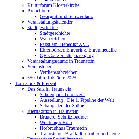
Kulturforum Klosterkirche
Brauchtum
Georgiritt und Schwerttanz
Veranstaltungskalender
Stadtgeschichte
Stadtgeschichte
Wahrzeichen
Papst em. Benedikt XVI.
Ehrenbürger, Ehrenring, Ehrenmedaille
QR-Code-Stadtspaziergang
Veranstaltungsräume in Traunstein
Vereinsleben
Verdienstabzeichen
650 Jahre Jubiläum 2025
Tourismus & Freizeit
Das Salz in Traunstein
Salinenpark Traunstein
Ausstellung - Die 1. Pipeline der Welt
Schauplätze der Saline
Biertradition in Traunstein
Brauerei Schnitzlbaumer
Wochinger Bräu
Hofbräuhaus Traunstein
Traunsteiner Braukultur früher und heute