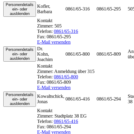
Personendetails
Kofler
,
0861/65-316
0861/65-295
50
ein- oder
Barbara
ausblenden
Kontakt
Zimmer:
505
Telefon:
0861/65-316
Fax:
0861/65-295
E-Mail versenden
Dr.
Personendetails
An
Kohn
,
0861/65-800
0861/65-809
ein- oder
übe
ausblenden
Joachim
Kontakt
Zimmer:
Anmeldung über 315
Telefon:
0861/65-800
Fax:
0861/65-809
E-Mail versenden
Personendetails
Kowaltschick
,
Sta
0861/65-416
0861/65-294
ein- oder
Jonas
38
ausblenden
Kontakt
Zimmer:
Stadtplatz 38 EG
Telefon:
0861/65-416
Fax:
0861/65-294
E-Mail versenden