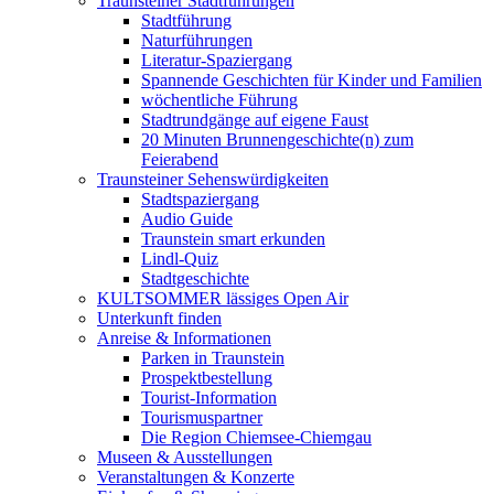
Traunsteiner Stadtführungen
Stadtführung
Naturführungen
Literatur-Spaziergang
Spannende Geschichten für Kinder und Familien
wöchentliche Führung
Stadtrundgänge auf eigene Faust
20 Minuten Brunnengeschichte(n) zum
Feierabend
Traunsteiner Sehenswürdigkeiten
Stadtspaziergang
Audio Guide
Traunstein smart erkunden
Lindl-Quiz
Stadtgeschichte
KULTSOMMER lässiges Open Air
Unterkunft finden
Anreise & Informationen
Parken in Traunstein
Prospektbestellung
Tourist-Information
Tourismuspartner
Die Region Chiemsee-Chiemgau
Museen & Ausstellungen
Veranstaltungen & Konzerte