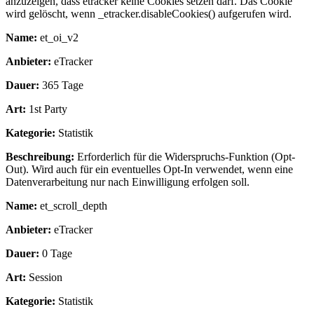
anzuzeigen, dass etracker keine Cookies setzen darf. Das Cookie
wird gelöscht, wenn _etracker.disableCookies() aufgerufen wird.
Name:
et_oi_v2
Anbieter:
eTracker
Dauer:
365 Tage
Art:
1st Party
Kategorie:
Statistik
Beschreibung:
Erforderlich für die Widerspruchs-Funktion (Opt-
Out). Wird auch für ein eventuelles Opt-In verwendet, wenn eine
Datenverarbeitung nur nach Einwilligung erfolgen soll.
Name:
et_scroll_depth
Anbieter:
eTracker
Dauer:
0 Tage
Art:
Session
Kategorie:
Statistik