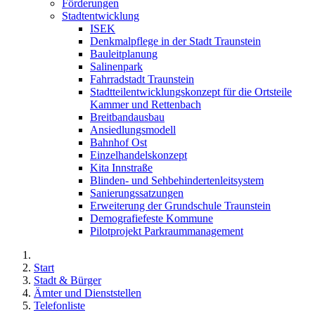
Förderungen
Stadtentwicklung
ISEK
Denkmalpflege in der Stadt Traunstein
Bauleitplanung
Salinenpark
Fahrradstadt Traunstein
Stadtteilentwicklungskonzept für die Ortsteile
Kammer und Rettenbach
Breitbandausbau
Ansiedlungsmodell
Bahnhof Ost
Einzelhandelskonzept
Kita Innstraße
Blinden- und Sehbehindertenleitsystem
Sanierungssatzungen
Erweiterung der Grundschule Traunstein
Demografiefeste Kommune
Pilotprojekt Parkraummanagement
Start
Stadt & Bürger
Ämter und Dienststellen
Telefonliste