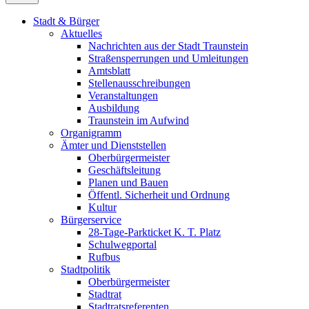
Stadt & Bürger
Aktuelles
Nachrichten aus der Stadt Traunstein
Straßensperrungen und Umleitungen
Amtsblatt
Stellenausschreibungen
Veranstaltungen
Ausbildung
Traunstein im Aufwind
Organigramm
Ämter und Dienststellen
Oberbürgermeister
Geschäftsleitung
Planen und Bauen
Öffentl. Sicherheit und Ordnung
Kultur
Bürgerservice
28-Tage-Parkticket K. T. Platz
Schulwegportal
Rufbus
Stadtpolitik
Oberbürgermeister
Stadtrat
Stadtratsreferenten