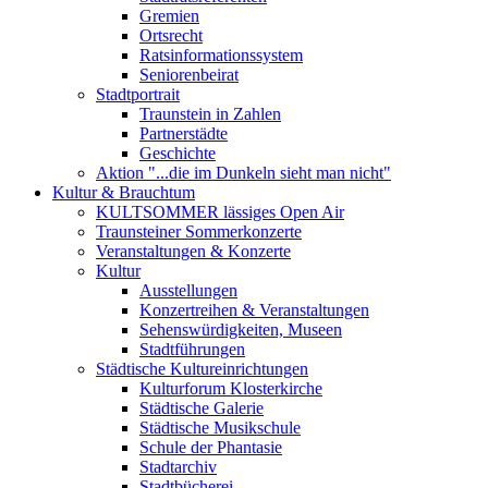
Gremien
Ortsrecht
Ratsinformationssystem
Seniorenbeirat
Stadtportrait
Traunstein in Zahlen
Partnerstädte
Geschichte
Aktion "...die im Dunkeln sieht man nicht"
Kultur & Brauchtum
KULTSOMMER lässiges Open Air
Traunsteiner Sommerkonzerte
Veranstaltungen & Konzerte
Kultur
Ausstellungen
Konzertreihen & Veranstaltungen
Sehenswürdigkeiten, Museen
Stadtführungen
Städtische Kultureinrichtungen
Kulturforum Klosterkirche
Städtische Galerie
Städtische Musikschule
Schule der Phantasie
Stadtarchiv
Stadtbücherei