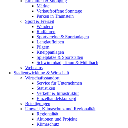
Einkaufen & Shopping
Märkte
Verkaufsoffene Sonntage
Parken in Traunstein
Sport & Freizeit
Wandern
Radfahren
Sportvereine & Sportanlagen
Langlaufloipen
Pilgern
Kneippanlagen
Spielplätze & Sportstätten
Schwimmbad, Traun & Mühlbach
Webcams
Stadtentwicklung & Wirtschaft
Wirtschaftsstandort
Service für Unternehmen
Statistiken
Verkehr & Infrastruktur
Einzelhandelskonzept
Beteiligungen
Umwelt, Klimaschutz und Regionalität
Regionalität
Aktionen und Projekte
Klimaschutz