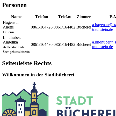
Personen
Name
Telefon
Telefax
Zimmer
E-M
Hagenau
,
a.hagenau@sta
Anette
0861/164726
0861/164482
Bücherei
traunstein.de
Leiterin
Lindhuber
,
Angelika
a.lindhuber@s
0861/164480
0861/164482
Bücherei
traunstein.de
stellvertretende
Sachgebietsleiterin
Seitenleiste Rechts
Willkommen in der Stadtbücherei