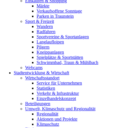
Einkaufen & Shopping
Märkte
Verkaufsoffene Sonntage
Parken in Traunstein
Sport & Freizeit
Wandern
Radfahren
Sportvereine & Sportanlagen
Langlaufloipen
Pilgern
Kneippanlagen
Spielplätze & Sportstätten
Schwimmbad, Traun & Mühlbach
Webcams
Stadtentwicklung & Wirtschaft
Wirtschaftsstandort
Service für Unternehmen
Statistiken
Verkehr & Infrastruktur
Einzelhandelskonzept
Beteiligungen
Umwelt, Klimaschutz und Regionalität
Regionalität
Aktionen und Projekte
Klimaschutz