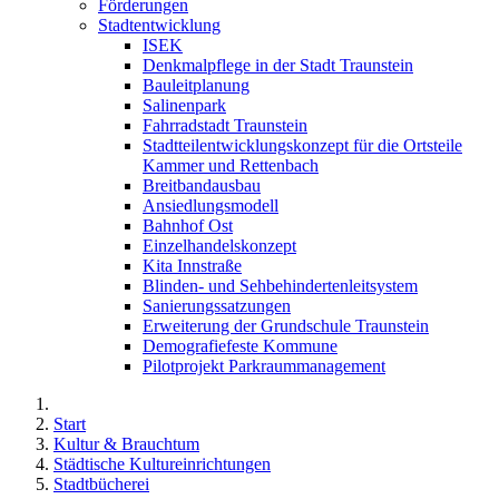
Förderungen
Stadtentwicklung
ISEK
Denkmalpflege in der Stadt Traunstein
Bauleitplanung
Salinenpark
Fahrradstadt Traunstein
Stadtteilentwicklungskonzept für die Ortsteile
Kammer und Rettenbach
Breitbandausbau
Ansiedlungsmodell
Bahnhof Ost
Einzelhandelskonzept
Kita Innstraße
Blinden- und Sehbehindertenleitsystem
Sanierungssatzungen
Erweiterung der Grundschule Traunstein
Demografiefeste Kommune
Pilotprojekt Parkraummanagement
Start
Kultur & Brauchtum
Städtische Kultureinrichtungen
Stadtbücherei