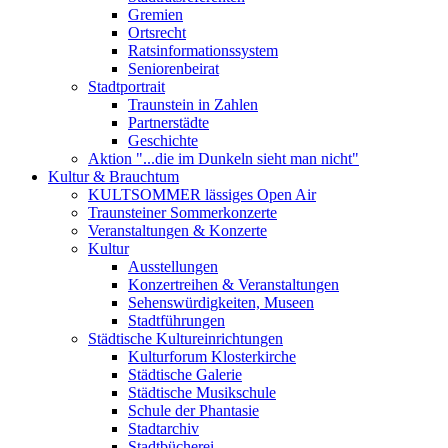
Gremien
Ortsrecht
Ratsinformationssystem
Seniorenbeirat
Stadtportrait
Traunstein in Zahlen
Partnerstädte
Geschichte
Aktion "...die im Dunkeln sieht man nicht"
Kultur & Brauchtum
KULTSOMMER lässiges Open Air
Traunsteiner Sommerkonzerte
Veranstaltungen & Konzerte
Kultur
Ausstellungen
Konzertreihen & Veranstaltungen
Sehenswürdigkeiten, Museen
Stadtführungen
Städtische Kultureinrichtungen
Kulturforum Klosterkirche
Städtische Galerie
Städtische Musikschule
Schule der Phantasie
Stadtarchiv
Stadtbücherei