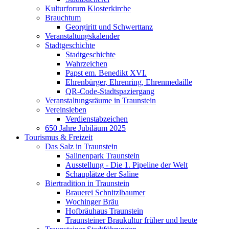
Kulturforum Klosterkirche
Brauchtum
Georgiritt und Schwerttanz
Veranstaltungskalender
Stadtgeschichte
Stadtgeschichte
Wahrzeichen
Papst em. Benedikt XVI.
Ehrenbürger, Ehrenring, Ehrenmedaille
QR-Code-Stadtspaziergang
Veranstaltungsräume in Traunstein
Vereinsleben
Verdienstabzeichen
650 Jahre Jubiläum 2025
Tourismus & Freizeit
Das Salz in Traunstein
Salinenpark Traunstein
Ausstellung - Die 1. Pipeline der Welt
Schauplätze der Saline
Biertradition in Traunstein
Brauerei Schnitzlbaumer
Wochinger Bräu
Hofbräuhaus Traunstein
Traunsteiner Braukultur früher und heute