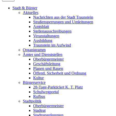
Stadt & Bürger
Aktuelles
Nachrichten aus der Stadt Traunstein
Straßensperrungen und Umleitungen
Amtsblatt
Stellenausschreibungen
Veranstaltungen
Ausbildung
Traunstein im Aufwind
Organigramm
Ämter und Dienststellen
Oberbürgermeister
Geschäftsleitung
Planen und Bauen
Öffentl. Sicherheit und Ordnung
Kultur
Bürgerservice
28-Tage-Parkticket K. T. Platz
Schulwegportal
Rufbus
Stadtpolitik
Oberbürgermeister
Stadtrat
Stadtratsreferenten