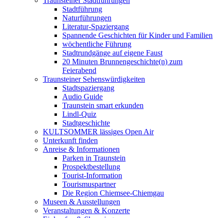
Traunsteiner Stadtführungen
Stadtführung
Naturführungen
Literatur-Spaziergang
Spannende Geschichten für Kinder und Familien
wöchentliche Führung
Stadtrundgänge auf eigene Faust
20 Minuten Brunnengeschichte(n) zum
Feierabend
Traunsteiner Sehenswürdigkeiten
Stadtspaziergang
Audio Guide
Traunstein smart erkunden
Lindl-Quiz
Stadtgeschichte
KULTSOMMER lässiges Open Air
Unterkunft finden
Anreise & Informationen
Parken in Traunstein
Prospektbestellung
Tourist-Information
Tourismuspartner
Die Region Chiemsee-Chiemgau
Museen & Ausstellungen
Veranstaltungen & Konzerte