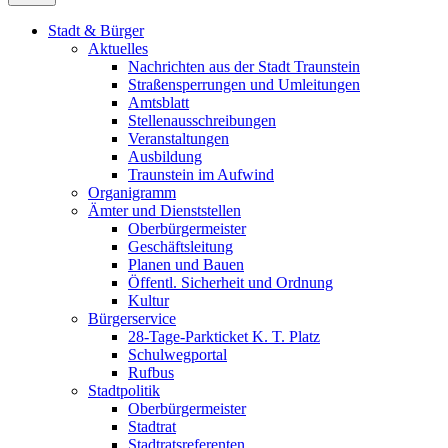
Stadt & Bürger
Aktuelles
Nachrichten aus der Stadt Traunstein
Straßensperrungen und Umleitungen
Amtsblatt
Stellenausschreibungen
Veranstaltungen
Ausbildung
Traunstein im Aufwind
Organigramm
Ämter und Dienststellen
Oberbürgermeister
Geschäftsleitung
Planen und Bauen
Öffentl. Sicherheit und Ordnung
Kultur
Bürgerservice
28-Tage-Parkticket K. T. Platz
Schulwegportal
Rufbus
Stadtpolitik
Oberbürgermeister
Stadtrat
Stadtratsreferenten