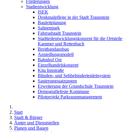
Förderungen
Stadtentwicklung
ISEK
Denkmalpflege in der Stadt Traunstein
Bauleitplanung
Salinenpark
Fahrradstadt Traunstein
Stadtteilentwicklungskonzept für die Ortsteile
Kammer und Rettenbach
Breitbandausbau
Ansiedlungsmodell
Bahnhof Ost
Einzelhandelskonzept
Kita Innstraße
Blinden- und Sehbehindertenleitsystem
Sanierungssatzungen
Erweiterung der Grundschule Traunstein
Demografiefeste Kommune
Pilotprojekt Parkraummanagement
Start
Stadt & Bürger
Ämter und Dienststellen
Planen und Bauen