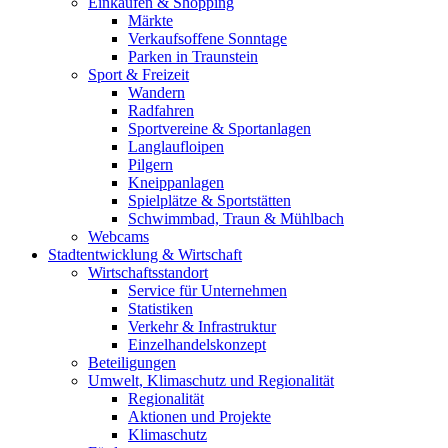
Einkaufen & Shopping
Märkte
Verkaufsoffene Sonntage
Parken in Traunstein
Sport & Freizeit
Wandern
Radfahren
Sportvereine & Sportanlagen
Langlaufloipen
Pilgern
Kneippanlagen
Spielplätze & Sportstätten
Schwimmbad, Traun & Mühlbach
Webcams
Stadtentwicklung & Wirtschaft
Wirtschaftsstandort
Service für Unternehmen
Statistiken
Verkehr & Infrastruktur
Einzelhandelskonzept
Beteiligungen
Umwelt, Klimaschutz und Regionalität
Regionalität
Aktionen und Projekte
Klimaschutz