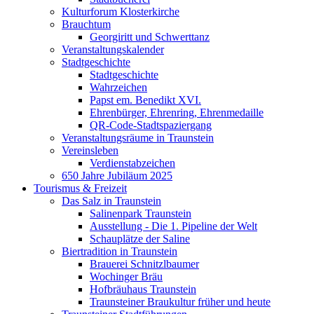
Kulturforum Klosterkirche
Brauchtum
Georgiritt und Schwerttanz
Veranstaltungskalender
Stadtgeschichte
Stadtgeschichte
Wahrzeichen
Papst em. Benedikt XVI.
Ehrenbürger, Ehrenring, Ehrenmedaille
QR-Code-Stadtspaziergang
Veranstaltungsräume in Traunstein
Vereinsleben
Verdienstabzeichen
650 Jahre Jubiläum 2025
Tourismus & Freizeit
Das Salz in Traunstein
Salinenpark Traunstein
Ausstellung - Die 1. Pipeline der Welt
Schauplätze der Saline
Biertradition in Traunstein
Brauerei Schnitzlbaumer
Wochinger Bräu
Hofbräuhaus Traunstein
Traunsteiner Braukultur früher und heute