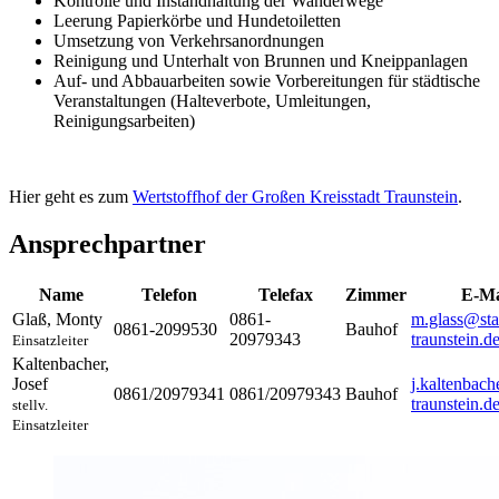
Kontrolle und Instandhaltung der Wanderwege
Leerung Papierkörbe und Hundetoiletten
Umsetzung von Verkehrsanordnungen
Reinigung und Unterhalt von Brunnen und Kneippanlagen
Auf- und Abbauarbeiten sowie Vorbereitungen für städtische
Veranstaltungen (Halteverbote, Umleitungen,
Reinigungsarbeiten)
Hier geht es zum
Wertstoffhof der Großen Kreisstadt Traunstein
.
Ansprechpartner
Name
Telefon
Telefax
Zimmer
E-Ma
Glaß
,
Monty
0861-
m.glass@sta
0861-2099530
Bauhof
20979343
traunstein.d
Einsatzleiter
Kaltenbacher
,
Josef
j.kaltenbach
0861/20979341
0861/20979343
Bauhof
traunstein.d
stellv.
Einsatzleiter