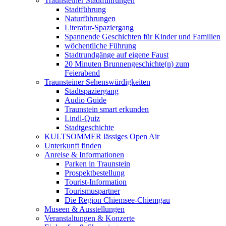
Traunsteiner Stadtführungen
Stadtführung
Naturführungen
Literatur-Spaziergang
Spannende Geschichten für Kinder und Familien
wöchentliche Führung
Stadtrundgänge auf eigene Faust
20 Minuten Brunnengeschichte(n) zum
Feierabend
Traunsteiner Sehenswürdigkeiten
Stadtspaziergang
Audio Guide
Traunstein smart erkunden
Lindl-Quiz
Stadtgeschichte
KULTSOMMER lässiges Open Air
Unterkunft finden
Anreise & Informationen
Parken in Traunstein
Prospektbestellung
Tourist-Information
Tourismuspartner
Die Region Chiemsee-Chiemgau
Museen & Ausstellungen
Veranstaltungen & Konzerte