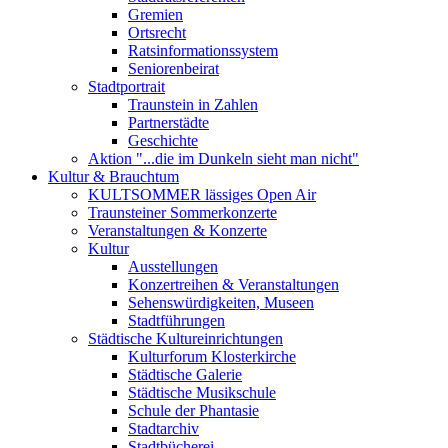
Gremien
Ortsrecht
Ratsinformationssystem
Seniorenbeirat
Stadtportrait
Traunstein in Zahlen
Partnerstädte
Geschichte
Aktion "...die im Dunkeln sieht man nicht"
Kultur & Brauchtum
KULTSOMMER lässiges Open Air
Traunsteiner Sommerkonzerte
Veranstaltungen & Konzerte
Kultur
Ausstellungen
Konzertreihen & Veranstaltungen
Sehenswürdigkeiten, Museen
Stadtführungen
Städtische Kultureinrichtungen
Kulturforum Klosterkirche
Städtische Galerie
Städtische Musikschule
Schule der Phantasie
Stadtarchiv
Stadtbücherei