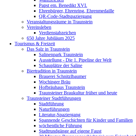
Papst em. Benedikt XVI.
Ehrenbürger, Ehrenring, Ehrenmedaille
QR-Code-Stadtspaziergang
Veranstaltungsräume in Traunstein
Vereinsleben
Verdienstabzeichen
650 Jahre Jubiläum 2025
Tourismus & Freizeit
Das Salz in Traunstein
Salinenpark Traunstein
Ausstellung - Die 1. Pipeline der Welt
Schauplätze der Saline
Biertradition in Traunstein
Brauerei Schnitzlbaumer
Wochinger Bräu
Hofbräuhaus Traunstein
Traunsteiner Braukultur früher und heute
Traunsteiner Stadtführungen
Stadtführung
Naturführungen
Literatur-Spaziergang
Spannende Geschichten für Kinder und Familien
wöchentliche Führung
Stadtrundgänge auf eigene Faust