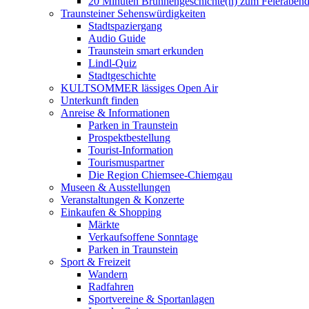
20 Minuten Brunnengeschichte(n) zum Feieraben
Traunsteiner Sehenswürdigkeiten
Stadtspaziergang
Audio Guide
Traunstein smart erkunden
Lindl-Quiz
Stadtgeschichte
KULTSOMMER lässiges Open Air
Unterkunft finden
Anreise & Informationen
Parken in Traunstein
Prospektbestellung
Tourist-Information
Tourismuspartner
Die Region Chiemsee-Chiemgau
Museen & Ausstellungen
Veranstaltungen & Konzerte
Einkaufen & Shopping
Märkte
Verkaufsoffene Sonntage
Parken in Traunstein
Sport & Freizeit
Wandern
Radfahren
Sportvereine & Sportanlagen