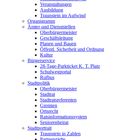
Veranstaltungen
Ausbildung
Traunstein im Aufwind
Organigramm
Ämter und Dienststellen
Oberbürgermeister
Geschäftsleitung
Planen und Bauen
Öffentl. Sicherheit und Ordnung
Kultur
Bürgerservice
28-Tage-Parkticket K. T. Platz
Schulwegportal
Rufbus
Stadtpolitik
Oberbürgermeister
Stadtrat
Stadtratsreferenten
Gremien
Ortsrecht
Ratsinformationssystem
Seniorenbeirat
Stadtportrait
Traunstein in Zahlen
Partnerstädte