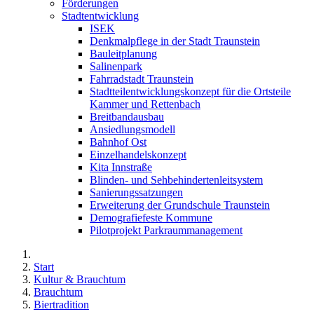
Förderungen
Stadtentwicklung
ISEK
Denkmalpflege in der Stadt Traunstein
Bauleitplanung
Salinenpark
Fahrradstadt Traunstein
Stadtteilentwicklungskonzept für die Ortsteile
Kammer und Rettenbach
Breitbandausbau
Ansiedlungsmodell
Bahnhof Ost
Einzelhandelskonzept
Kita Innstraße
Blinden- und Sehbehindertenleitsystem
Sanierungssatzungen
Erweiterung der Grundschule Traunstein
Demografiefeste Kommune
Pilotprojekt Parkraummanagement
Start
Kultur & Brauchtum
Brauchtum
Biertradition