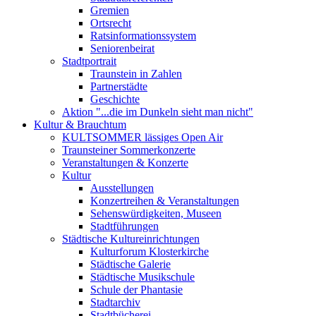
Gremien
Ortsrecht
Ratsinformationssystem
Seniorenbeirat
Stadtportrait
Traunstein in Zahlen
Partnerstädte
Geschichte
Aktion "...die im Dunkeln sieht man nicht"
Kultur & Brauchtum
KULTSOMMER lässiges Open Air
Traunsteiner Sommerkonzerte
Veranstaltungen & Konzerte
Kultur
Ausstellungen
Konzertreihen & Veranstaltungen
Sehenswürdigkeiten, Museen
Stadtführungen
Städtische Kultureinrichtungen
Kulturforum Klosterkirche
Städtische Galerie
Städtische Musikschule
Schule der Phantasie
Stadtarchiv
Stadtbücherei