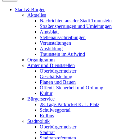
Stadt & Bürger
Aktuelles
Nachrichten aus der Stadt Traunstein
Straßensperrungen und Umleitungen
Amtsblatt
Stellenausschreibungen
Veranstaltungen
Ausbildung
Traunstein im Aufwind
Organigramm
Ämter und Dienststellen
Oberbürgermeister
Geschäftsleitung
Planen und Bauen
Öffentl. Sicherheit und Ordnung
Kultur
Bürgerservice
28-Tage-Parkticket K. T. Platz
Schulwegportal
Rufbus
Stadtpolitik
Oberbürgermeister
Stadtrat
Stadtratsreferenten