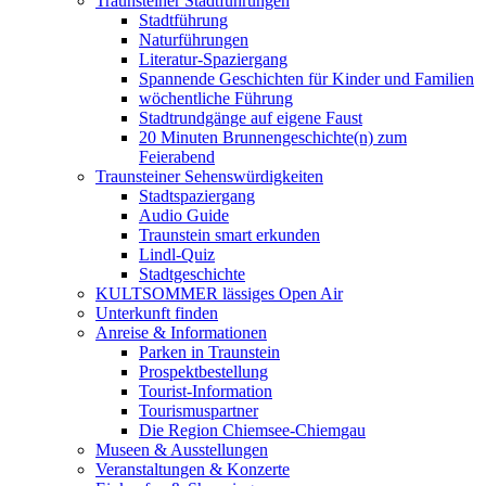
Traunsteiner Stadtführungen
Stadtführung
Naturführungen
Literatur-Spaziergang
Spannende Geschichten für Kinder und Familien
wöchentliche Führung
Stadtrundgänge auf eigene Faust
20 Minuten Brunnengeschichte(n) zum
Feierabend
Traunsteiner Sehenswürdigkeiten
Stadtspaziergang
Audio Guide
Traunstein smart erkunden
Lindl-Quiz
Stadtgeschichte
KULTSOMMER lässiges Open Air
Unterkunft finden
Anreise & Informationen
Parken in Traunstein
Prospektbestellung
Tourist-Information
Tourismuspartner
Die Region Chiemsee-Chiemgau
Museen & Ausstellungen
Veranstaltungen & Konzerte