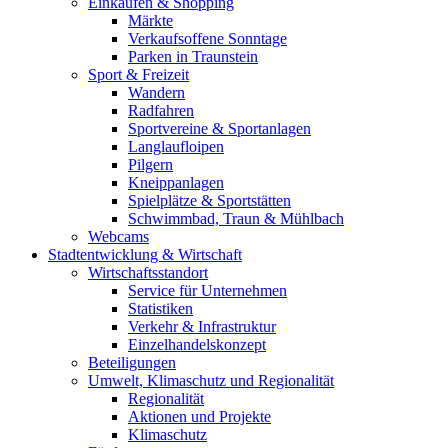
Einkaufen & Shopping
Märkte
Verkaufsoffene Sonntage
Parken in Traunstein
Sport & Freizeit
Wandern
Radfahren
Sportvereine & Sportanlagen
Langlaufloipen
Pilgern
Kneippanlagen
Spielplätze & Sportstätten
Schwimmbad, Traun & Mühlbach
Webcams
Stadtentwicklung & Wirtschaft
Wirtschaftsstandort
Service für Unternehmen
Statistiken
Verkehr & Infrastruktur
Einzelhandelskonzept
Beteiligungen
Umwelt, Klimaschutz und Regionalität
Regionalität
Aktionen und Projekte
Klimaschutz