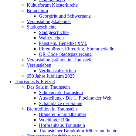
Kulturforum Klosterkirche
Brauchtum
Georgiritt und Schwerttanz
Veranstaltungskalender
Stadtgeschichte
Stadtgeschichte
Wahrzeichen
Papst em. Benedikt XVI.
Ehrenbürger, Ehrenring, Ehrenmedaille
QR-Code-Stadtspaziergang
Veranstaltungsräume in Traunstein
Vereinsleben
Verdienstabzeichen
650 Jahre Jubiläum 2025
Tourismus & Freizeit
Das Salz in Traunstein
Salinenpark Traunstein
Ausstellung - Die 1. Pipeline der Welt
Schauplätze der Saline
Biertradition in Traunstein
Brauerei Schnitzlbaumer
Wochinger Bräu
Hofbräuhaus Traunstein
Traunsteiner Braukultur früher und heute