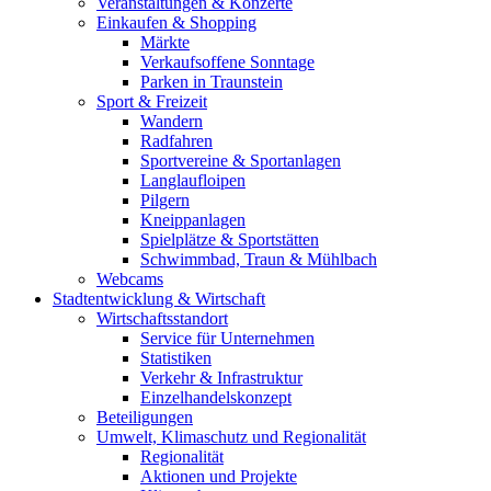
Veranstaltungen & Konzerte
Einkaufen & Shopping
Märkte
Verkaufsoffene Sonntage
Parken in Traunstein
Sport & Freizeit
Wandern
Radfahren
Sportvereine & Sportanlagen
Langlaufloipen
Pilgern
Kneippanlagen
Spielplätze & Sportstätten
Schwimmbad, Traun & Mühlbach
Webcams
Stadtentwicklung & Wirtschaft
Wirtschaftsstandort
Service für Unternehmen
Statistiken
Verkehr & Infrastruktur
Einzelhandelskonzept
Beteiligungen
Umwelt, Klimaschutz und Regionalität
Regionalität
Aktionen und Projekte