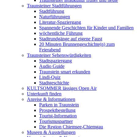
Traunsteiner Braukultur früher und heute
Traunsteiner Stadtführungen
Stadtführung
Naturführungen
Literatur-Spaziergang
Spannende Geschichten für Kinder und Familien
wöchentliche Führung
Stadtrundgänge auf eigene Faust
20 Minuten Brunnengeschichte(n) zum
Feierabend
Traunsteiner Sehenswürdigkeiten
Stadtspaziergang
Audio Guide
Traunstein smart erkunden
Lindl-Quiz
Stadtgeschichte
KULTSOMMER lässiges Open Air
Unterkunft finden
Anreise & Informationen
Parken in Traunstein
Prospektbestellung
Tourist-Information
Tourismuspartner
Die Region Chiemsee-Chiemgau
Museen & Ausstellungen