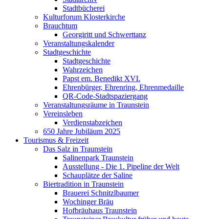
Stadtbücherei
Kulturforum Klosterkirche
Brauchtum
Georgiritt und Schwerttanz
Veranstaltungskalender
Stadtgeschichte
Stadtgeschichte
Wahrzeichen
Papst em. Benedikt XVI.
Ehrenbürger, Ehrenring, Ehrenmedaille
QR-Code-Stadtspaziergang
Veranstaltungsräume in Traunstein
Vereinsleben
Verdienstabzeichen
650 Jahre Jubiläum 2025
Tourismus & Freizeit
Das Salz in Traunstein
Salinenpark Traunstein
Ausstellung - Die 1. Pipeline der Welt
Schauplätze der Saline
Biertradition in Traunstein
Brauerei Schnitzlbaumer
Wochinger Bräu
Hofbräuhaus Traunstein