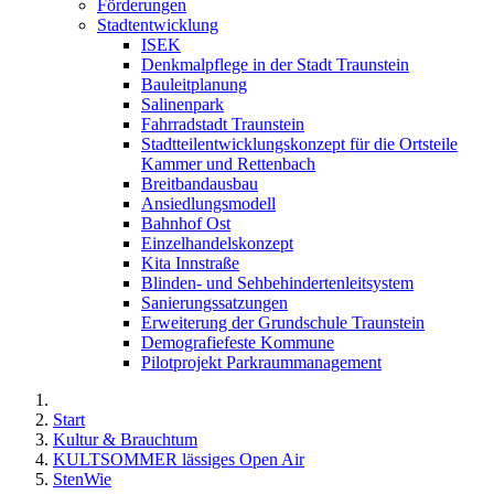
Förderungen
Stadtentwicklung
ISEK
Denkmalpflege in der Stadt Traunstein
Bauleitplanung
Salinenpark
Fahrradstadt Traunstein
Stadtteilentwicklungskonzept für die Ortsteile
Kammer und Rettenbach
Breitbandausbau
Ansiedlungsmodell
Bahnhof Ost
Einzelhandelskonzept
Kita Innstraße
Blinden- und Sehbehindertenleitsystem
Sanierungssatzungen
Erweiterung der Grundschule Traunstein
Demografiefeste Kommune
Pilotprojekt Parkraummanagement
Start
Kultur & Brauchtum
KULTSOMMER lässiges Open Air
StenWie