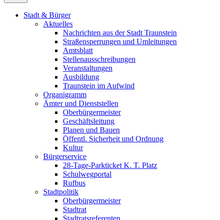
Stadt & Bürger
Aktuelles
Nachrichten aus der Stadt Traunstein
Straßensperrungen und Umleitungen
Amtsblatt
Stellenausschreibungen
Veranstaltungen
Ausbildung
Traunstein im Aufwind
Organigramm
Ämter und Dienststellen
Oberbürgermeister
Geschäftsleitung
Planen und Bauen
Öffentl. Sicherheit und Ordnung
Kultur
Bürgerservice
28-Tage-Parkticket K. T. Platz
Schulwegportal
Rufbus
Stadtpolitik
Oberbürgermeister
Stadtrat
Stadtratsreferenten