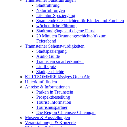
Traunsteiner Stadtführungen
Stadtführung
Naturführungen
Literatur-Spaziergang
Spannende Geschichten für Kinder und Familien
wöchentliche Führung
Stadtrundgänge auf eigene Faust
20 Minuten Brunnengeschichte(n) zum
Feierabend
Traunsteiner Sehenswürdigkeiten
Stadtspaziergang
Audio Guide
Traunstein smart erkunden
Lindl-Quiz
Stadtgeschichte
KULTSOMMER lässiges Open Air
Unterkunft finden
Anreise & Informationen
Parken in Traunstein
Prospektbestellung
Tourist-Information
Tourismuspartner
Die Region Chiemsee-Chiemgau
Museen & Ausstellungen
Veranstaltungen & Konzerte