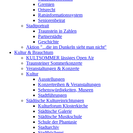
Gremien
Ortsrecht
Ratsinformationssystem
Seniorenbeirat
Stadtportrait
Traunstein in Zahlen
Partnerstädte
Geschichte
Aktion "...die im Dunkeln sieht man nicht"
Kultur & Brauchtum
KULTSOMMER lässiges Open Air
Traunsteiner Sommerkonzerte
Veranstaltungen & Konzerte
Kultur
Ausstellungen
Konzertreihen & Veranstaltungen
Sehenswürdigkeiten, Museen
Stadtführungen
Städtische Kultureinrichtungen
Kulturforum Klosterkirche
Städtische Galerie
Städtische Musikschule
Schule der Phantasie
Stadtarchiv
Stadtbücherei