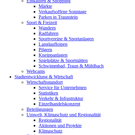
Einkaufen & Shopping
Märkte
Verkaufsoffene Sonntage
Parken in Traunstein
Sport & Freizeit
Wandern
Radfahren
Sportvereine & Sportanlagen
Langlaufloipen
Pilgern
Kneippanlagen
Spielplätze & Sportstätten
Schwimmbad, Traun & Mühlbach
Webcams
Stadtentwicklung & Wirtschaft
Wirtschaftsstandort
Service für Unternehmen
Statistiken
Verkehr & Infrastruktur
Einzelhandelskonzept
Beteiligungen
Umwelt, Klimaschutz und Regionalität
Regionalität
Aktionen und Projekte
Klimaschutz