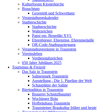
Kulturforum Klosterkirche
Brauchtum
Georgiritt und Schwerttanz
Veranstaltungskalender
Stadtgeschichte
Stadtgeschichte
Wahrzeichen
Papst em. Benedikt XVI.
Ehrenbürger, Ehrenring, Ehrenmedaille
QR-Code-Stadtspaziergang
Veranstaltungsräume in Traunstein
Vereinsleben
Verdienstabzeichen
650 Jahre Jubiläum 2025
Tourismus & Freizeit
Das Salz in Traunstein
Salinenpark Traunstein
Ausstellung - Die 1. Pipeline der Welt
Schauplätze der Saline
Biertradition in Traunstein
Brauerei Schnitzlbaumer
Wochinger Bräu
Hofbräuhaus Traunstein
Traunsteiner Braukultur früher und heute