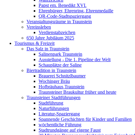
Papst em. Benedikt XVI.
Ehrenbürger, Ehrenring, Ehrenmedaille
QR-Code-Stadtspaziergang
Veranstaltungsräume in Traunstein
Vereinsleben
Verdienstabzeichen
650 Jahre Jubiläum 2025
Tourismus & Freizeit
Das Salz in Traunstein
Salinenpark Traunstein
Ausstellung - Die 1. Pipeline der Welt
Schauplätze der Saline
Biertradition in Traunstein
Brauerei Schnitzlbaumer
Wochinger Bräu
Hofbräuhaus Traunstein
Traunsteiner Braukultur früher und heute
Traunsteiner Stadtführungen
Stadtführung
Naturführungen
Literatur-Spaziergang
Spannende Geschichten für Kinder und Familien
wöchentliche Führung
Stadtrundgänge auf eigene Faust