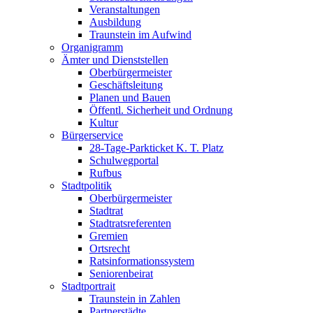
Veranstaltungen
Ausbildung
Traunstein im Aufwind
Organigramm
Ämter und Dienststellen
Oberbürgermeister
Geschäftsleitung
Planen und Bauen
Öffentl. Sicherheit und Ordnung
Kultur
Bürgerservice
28-Tage-Parkticket K. T. Platz
Schulwegportal
Rufbus
Stadtpolitik
Oberbürgermeister
Stadtrat
Stadtratsreferenten
Gremien
Ortsrecht
Ratsinformationssystem
Seniorenbeirat
Stadtportrait
Traunstein in Zahlen
Partnerstädte