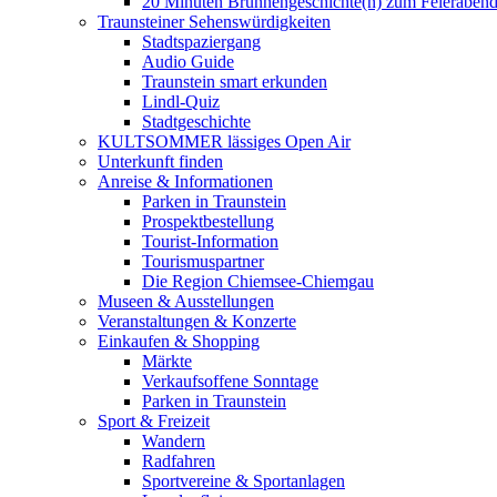
20 Minuten Brunnengeschichte(n) zum Feieraben
Traunsteiner Sehenswürdigkeiten
Stadtspaziergang
Audio Guide
Traunstein smart erkunden
Lindl-Quiz
Stadtgeschichte
KULTSOMMER lässiges Open Air
Unterkunft finden
Anreise & Informationen
Parken in Traunstein
Prospektbestellung
Tourist-Information
Tourismuspartner
Die Region Chiemsee-Chiemgau
Museen & Ausstellungen
Veranstaltungen & Konzerte
Einkaufen & Shopping
Märkte
Verkaufsoffene Sonntage
Parken in Traunstein
Sport & Freizeit
Wandern
Radfahren
Sportvereine & Sportanlagen