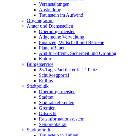
Veranstaltungen
Ausbildung
Traunstein im Aufwind
Organigramm
Ämter und Dienststellen
Oberbürgermeister
Allgemeine Verwaltung
Finanzen, Wirtschaft und Betriebe
Planen/Bauen
Amt für öffentl. Sicherheit und Ordnung
Kultur
Bürgerservice
28-Tage-Parkticket K. T. Platz
Schulwegportal
Rufbus
Stadtpolitik
Oberbürgermeister
Stadtrat
Stadtratsreferenten
Gremien
Ortsrecht
Ratsinformationssystem
Seniorenbeirat
Stadtportrait
Traunstein in Zahlen