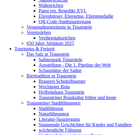
Wahrzeichen
Papst em. Benedikt XVI.
Ehrenbürger, Ehrenring, Ehrenmedaille
QR-Code-Stadtspaziergang
Veranstaltungsräume in Traunstein
Vereinsleben
Verdienstabzeichen
650 Jahre Jubiläum 2025
Tourismus & Freizeit
Das Salz in Traunstein
Salinenpark Traunstein
Ausstellung - Die 1. Pipeline der Welt
Schauplätze der Saline
Biertradition in Traunstein
Brauerei Schnitzlbaumer
Wochinger Bräu
Hofbräuhaus Traunstein
Traunsteiner Braukultur früher und heute
Traunsteiner Stadtführungen
Stadtführung
Naturführungen
Literatur-Spaziergang
Spannende Geschichten für Kinder und Familien
wöchentliche Führung