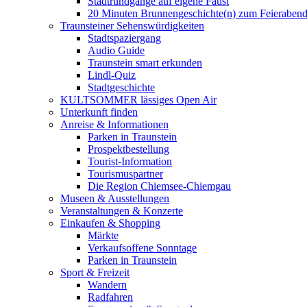
Stadtrundgänge auf eigene Faust
20 Minuten Brunnengeschichte(n) zum Feieraben
Traunsteiner Sehenswürdigkeiten
Stadtspaziergang
Audio Guide
Traunstein smart erkunden
Lindl-Quiz
Stadtgeschichte
KULTSOMMER lässiges Open Air
Unterkunft finden
Anreise & Informationen
Parken in Traunstein
Prospektbestellung
Tourist-Information
Tourismuspartner
Die Region Chiemsee-Chiemgau
Museen & Ausstellungen
Veranstaltungen & Konzerte
Einkaufen & Shopping
Märkte
Verkaufsoffene Sonntage
Parken in Traunstein
Sport & Freizeit
Wandern
Radfahren