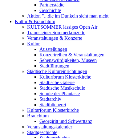
Partnerstädte
Geschichte
Aktion "...die im Dunkeln sieht man nicht"
Kultur & Brauchtum
KULTSOMMER lässiges Open Air
Traunsteiner Sommerkonzerte
Veranstaltungen & Konzerte
Kultur
Ausstellungen
Konzertreihen & Veranstaltungen
Sehenswürdigkeiten, Museen
Stadtführungen
Städtische Kultureinrichtungen
Kulturforum Klosterkirche
Städtische Galerie
Städtische Musikschule
Schule der Phantasie
Stadtarchiv
Stadtbücherei
Kulturforum Klosterkirche
Brauchtum
Georgiritt und Schwerttanz
Veranstaltungskalender
Stadtgeschichte
Stadtgeschichte