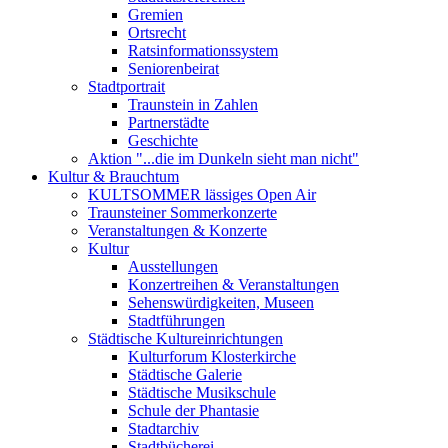
Gremien
Ortsrecht
Ratsinformationssystem
Seniorenbeirat
Stadtportrait
Traunstein in Zahlen
Partnerstädte
Geschichte
Aktion "...die im Dunkeln sieht man nicht"
Kultur & Brauchtum
KULTSOMMER lässiges Open Air
Traunsteiner Sommerkonzerte
Veranstaltungen & Konzerte
Kultur
Ausstellungen
Konzertreihen & Veranstaltungen
Sehenswürdigkeiten, Museen
Stadtführungen
Städtische Kultureinrichtungen
Kulturforum Klosterkirche
Städtische Galerie
Städtische Musikschule
Schule der Phantasie
Stadtarchiv
Stadtbücherei