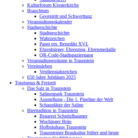
Kulturforum Klosterkirche
Brauchtum
Georgiritt und Schwerttanz
Veranstaltungskalender
Stadtgeschichte
Stadtgeschichte
Wahrzeichen
Papst em. Benedikt XVI.
Ehrenbürger, Ehrenring, Ehrenmedaille
QR-Code-Stadtspaziergang
Veranstaltungsräume in Traunstein
Vereinsleben
Verdienstabzeichen
650 Jahre Jubiläum 2025
Tourismus & Freizeit
Das Salz in Traunstein
Salinenpark Traunstein
Ausstellung - Die 1. Pipeline der Welt
Schauplätze der Saline
Biertradition in Traunstein
Brauerei Schnitzlbaumer
Wochinger Bräu
Hofbräuhaus Traunstein
Traunsteiner Braukultur früher und heute