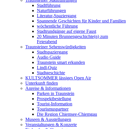
Traunsteiner Stadtführungen
Stadtführung
Naturführungen
Literatur-Spaziergang
Spannende Geschichten für Kinder und Familien
wöchentliche Führung
Stadtrundgänge auf eigene Faust
20 Minuten Brunnengeschichte(n) zum
Feierabend
Traunsteiner Sehenswürdigkeiten
Stadtspaziergang
Audio Guide
Traunstein smart erkunden
Lindl-Quiz
Stadtgeschichte
KULTSOMMER lässiges Open Air
Unterkunft finden
Anreise & Informationen
Parken in Traunstein
Prospektbestellung
Tourist-Information
Tourismuspartner
Die Region Chiemsee-Chiemgau
Museen & Ausstellungen
Veranstaltungen & Konzerte