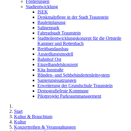
Förderungen
Stadtentwicklung
ISEK
Denkmalpflege in der Stadt Traunstein
Bauleitplanung
Salinenpark
Fahrradstadt Traunstein
Stadtteilentwicklungskonzept für die Ortsteile
Kammer und Rettenbach
Breitbandausbau
Ansiedlungsmodell
Bahnhof Ost
Einzelhandelskonzept
Kita Innstraße
Blinden- und Sehbehindertenleitsystem
Sanierungssatzungen
Erweiterung der Grundschule Traunstein
Demografiefeste Kommune
Pilotprojekt Parkraummanagement
Start
Kultur & Brauchtum
Kultur
Konzertreihen & Veranstaltungen