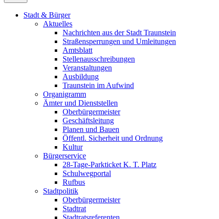
Stadt & Bürger
Aktuelles
Nachrichten aus der Stadt Traunstein
Straßensperrungen und Umleitungen
Amtsblatt
Stellenausschreibungen
Veranstaltungen
Ausbildung
Traunstein im Aufwind
Organigramm
Ämter und Dienststellen
Oberbürgermeister
Geschäftsleitung
Planen und Bauen
Öffentl. Sicherheit und Ordnung
Kultur
Bürgerservice
28-Tage-Parkticket K. T. Platz
Schulwegportal
Rufbus
Stadtpolitik
Oberbürgermeister
Stadtrat
Stadtratsreferenten