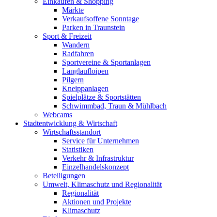
Einkaufen & Shopping
Märkte
Verkaufsoffene Sonntage
Parken in Traunstein
Sport & Freizeit
Wandern
Radfahren
Sportvereine & Sportanlagen
Langlaufloipen
Pilgern
Kneippanlagen
Spielplätze & Sportstätten
Schwimmbad, Traun & Mühlbach
Webcams
Stadtentwicklung & Wirtschaft
Wirtschaftsstandort
Service für Unternehmen
Statistiken
Verkehr & Infrastruktur
Einzelhandelskonzept
Beteiligungen
Umwelt, Klimaschutz und Regionalität
Regionalität
Aktionen und Projekte
Klimaschutz