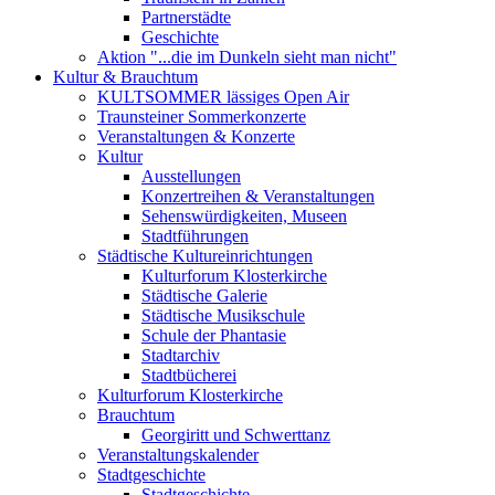
Partnerstädte
Geschichte
Aktion "...die im Dunkeln sieht man nicht"
Kultur & Brauchtum
KULTSOMMER lässiges Open Air
Traunsteiner Sommerkonzerte
Veranstaltungen & Konzerte
Kultur
Ausstellungen
Konzertreihen & Veranstaltungen
Sehenswürdigkeiten, Museen
Stadtführungen
Städtische Kultureinrichtungen
Kulturforum Klosterkirche
Städtische Galerie
Städtische Musikschule
Schule der Phantasie
Stadtarchiv
Stadtbücherei
Kulturforum Klosterkirche
Brauchtum
Georgiritt und Schwerttanz
Veranstaltungskalender
Stadtgeschichte
Stadtgeschichte