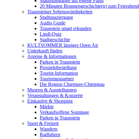
Stadtrundgänge auf eigene Faust
20 Minuten Brunnengeschichte(n) zum Feieraben
Traunsteiner Sehenswürdigkeiten
Stadtspaziergang
Audio Guide
Traunstein smart erkunden
Lindl-Quiz
Stadtgeschichte
KULTSOMMER lässiges Open Air
Unterkunft finden
Anreise & Informationen
Parken in Traunstein
Prospektbestellung
Tourist-Information
Tourismuspartner
Die Region Chiemsee-Chiemgau
Museen & Ausstellungen
Veranstaltungen & Konzerte
Einkaufen & Shopping
Märkte
Verkaufsoffene Sonntage
Parken in Traunstein
Sport & Freizeit
Wandern
Radfahren