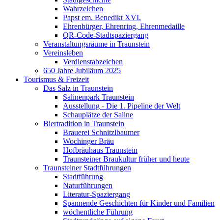
Wahrzeichen
Papst em. Benedikt XVI.
Ehrenbürger, Ehrenring, Ehrenmedaille
QR-Code-Stadtspaziergang
Veranstaltungsräume in Traunstein
Vereinsleben
Verdienstabzeichen
650 Jahre Jubiläum 2025
Tourismus & Freizeit
Das Salz in Traunstein
Salinenpark Traunstein
Ausstellung - Die 1. Pipeline der Welt
Schauplätze der Saline
Biertradition in Traunstein
Brauerei Schnitzlbaumer
Wochinger Bräu
Hofbräuhaus Traunstein
Traunsteiner Braukultur früher und heute
Traunsteiner Stadtführungen
Stadtführung
Naturführungen
Literatur-Spaziergang
Spannende Geschichten für Kinder und Familien
wöchentliche Führung