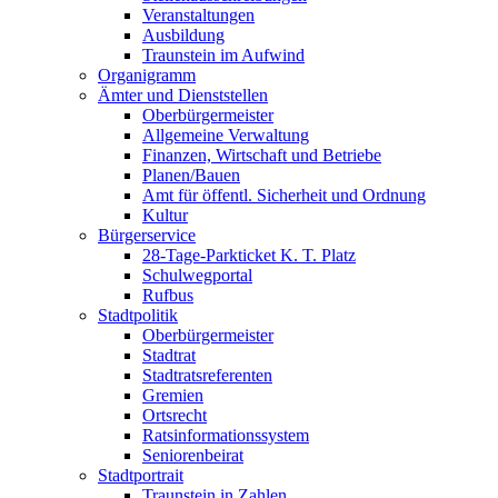
Veranstaltungen
Ausbildung
Traunstein im Aufwind
Organigramm
Ämter und Dienststellen
Oberbürgermeister
Allgemeine Verwaltung
Finanzen, Wirtschaft und Betriebe
Planen/Bauen
Amt für öffentl. Sicherheit und Ordnung
Kultur
Bürgerservice
28-Tage-Parkticket K. T. Platz
Schulwegportal
Rufbus
Stadtpolitik
Oberbürgermeister
Stadtrat
Stadtratsreferenten
Gremien
Ortsrecht
Ratsinformationssystem
Seniorenbeirat
Stadtportrait
Traunstein in Zahlen