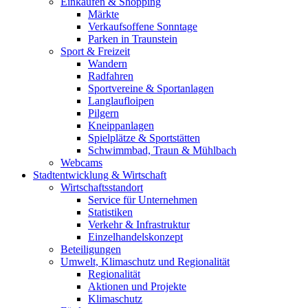
Einkaufen & Shopping
Märkte
Verkaufsoffene Sonntage
Parken in Traunstein
Sport & Freizeit
Wandern
Radfahren
Sportvereine & Sportanlagen
Langlaufloipen
Pilgern
Kneippanlagen
Spielplätze & Sportstätten
Schwimmbad, Traun & Mühlbach
Webcams
Stadtentwicklung & Wirtschaft
Wirtschaftsstandort
Service für Unternehmen
Statistiken
Verkehr & Infrastruktur
Einzelhandelskonzept
Beteiligungen
Umwelt, Klimaschutz und Regionalität
Regionalität
Aktionen und Projekte
Klimaschutz