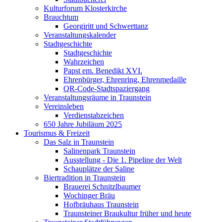
Kulturforum Klosterkirche
Brauchtum
Georgiritt und Schwerttanz
Veranstaltungskalender
Stadtgeschichte
Stadtgeschichte
Wahrzeichen
Papst em. Benedikt XVI.
Ehrenbürger, Ehrenring, Ehrenmedaille
QR-Code-Stadtspaziergang
Veranstaltungsräume in Traunstein
Vereinsleben
Verdienstabzeichen
650 Jahre Jubiläum 2025
Tourismus & Freizeit
Das Salz in Traunstein
Salinenpark Traunstein
Ausstellung - Die 1. Pipeline der Welt
Schauplätze der Saline
Biertradition in Traunstein
Brauerei Schnitzlbaumer
Wochinger Bräu
Hofbräuhaus Traunstein
Traunsteiner Braukultur früher und heute