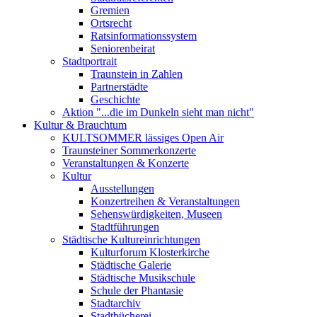
Gremien
Ortsrecht
Ratsinformationssystem
Seniorenbeirat
Stadtportrait
Traunstein in Zahlen
Partnerstädte
Geschichte
Aktion "...die im Dunkeln sieht man nicht"
Kultur & Brauchtum
KULTSOMMER lässiges Open Air
Traunsteiner Sommerkonzerte
Veranstaltungen & Konzerte
Kultur
Ausstellungen
Konzertreihen & Veranstaltungen
Sehenswürdigkeiten, Museen
Stadtführungen
Städtische Kultureinrichtungen
Kulturforum Klosterkirche
Städtische Galerie
Städtische Musikschule
Schule der Phantasie
Stadtarchiv
Stadtbücherei