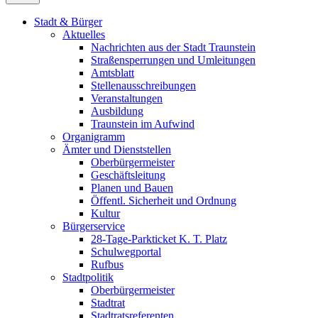
Stadt & Bürger
Aktuelles
Nachrichten aus der Stadt Traunstein
Straßensperrungen und Umleitungen
Amtsblatt
Stellenausschreibungen
Veranstaltungen
Ausbildung
Traunstein im Aufwind
Organigramm
Ämter und Dienststellen
Oberbürgermeister
Geschäftsleitung
Planen und Bauen
Öffentl. Sicherheit und Ordnung
Kultur
Bürgerservice
28-Tage-Parkticket K. T. Platz
Schulwegportal
Rufbus
Stadtpolitik
Oberbürgermeister
Stadtrat
Stadtratsreferenten