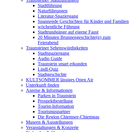
Traunsteiner Stadtführungen
Stadtführung
Naturführungen
Literatur-Spaziergang
Spannende Geschichten für Kinder und Familien
wöchentliche Führung
Stadtrundgänge auf eigene Faust
20 Minuten Brunnengeschichte(n) zum
Feierabend
Traunsteiner Sehenswürdigkeiten
Stadtspaziergang
Audio Guide
Traunstein smart erkunden
Lindl-Quiz
Stadtgeschichte
KULTSOMMER lässiges Open Air
Unterkunft finden
Anreise & Informationen
Parken in Traunstein
Prospektbestellung
Tourist-Information
Tourismuspartner
Die Region Chiemsee-Chiemgau
Museen & Ausstellungen
Veranstaltungen & Konzerte