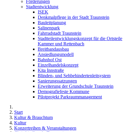
Förderungen
Stadtentwicklung
ISEK
Denkmalpflege in der Stadt Traunstein
Bauleitplanung
Salinenpark
Fahrradstadt Traunstein
Stadtteilentwicklungskonzept für die Ortsteile
Kammer und Rettenbach
Breitbandausbau
Ansiedlungsmodell
Bahnhof Ost
Einzelhandelskonzept
Kita Innstraße
Blinden- und Sehbehindertenleitsystem
Sanierungssatzungen
Erweiterung der Grundschule Traunstein
Demografiefeste Kommune
Pilotprojekt Parkraummanagement
Start
Kultur & Brauchtum
Kultur
Konzertreihen & Veranstaltungen