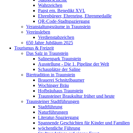
Wahrzeichen
Papst em. Benedikt XVI.
Ehrenbürger, Ehrenring, Ehrenmedaille
QR-Code-Stadtspaziergang
Veranstaltungsräume in Traunstein
Vereinsleben
Verdienstabzeichen
650 Jahre Jubiläum 2025
Tourismus & Freizeit
Das Salz in Traunstein
Salinenpark Traunstein
Ausstellung - Die 1. Pipeline der Welt
Schauplätze der Saline
Biertradition in Traunstein
Brauerei Schnitzlbaumer
Wochinger Bräu
Hofbräuhaus Traunstein
Traunsteiner Braukultur früher und heute
Traunsteiner Stadtführungen
Stadtführung
Naturführungen
Literatur-Spaziergang
Spannende Geschichten für Kinder und Familien
wöchentliche Führung