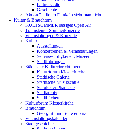
Partnerstädte
Geschichte
Aktion "...die im Dunkeln sieht man nicht"
Kultur & Brauchtum
KULTSOMMER lässiges Open Air
Traunsteiner Sommerkonzerte
Veranstaltungen & Konzerte
Kultur
Ausstellungen
Konzertreihen & Veranstaltungen
Sehenswürdigkeiten, Museen
Stadtführungen
Städtische Kultureinrichtungen
Kulturforum Klosterkirche
Städtische Galerie
Städtische Musikschule
Schule der Phantasie
Stadtarchiv
Stadtbücherei
Kulturforum Klosterkirche
Brauchtum
Georgiritt und Schwerttanz
Veranstaltungskalender
Stadtgeschichte
Stadtgeschichte