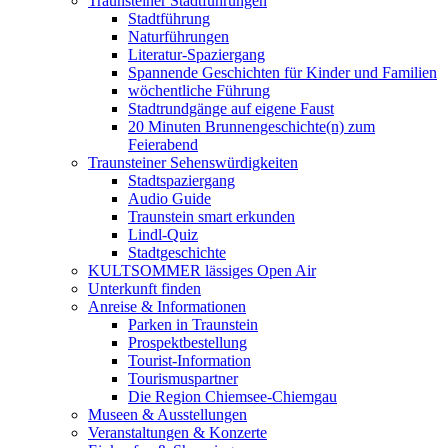
Traunsteiner Stadtführungen
Stadtführung
Naturführungen
Literatur-Spaziergang
Spannende Geschichten für Kinder und Familien
wöchentliche Führung
Stadtrundgänge auf eigene Faust
20 Minuten Brunnengeschichte(n) zum
Feierabend
Traunsteiner Sehenswürdigkeiten
Stadtspaziergang
Audio Guide
Traunstein smart erkunden
Lindl-Quiz
Stadtgeschichte
KULTSOMMER lässiges Open Air
Unterkunft finden
Anreise & Informationen
Parken in Traunstein
Prospektbestellung
Tourist-Information
Tourismuspartner
Die Region Chiemsee-Chiemgau
Museen & Ausstellungen
Veranstaltungen & Konzerte