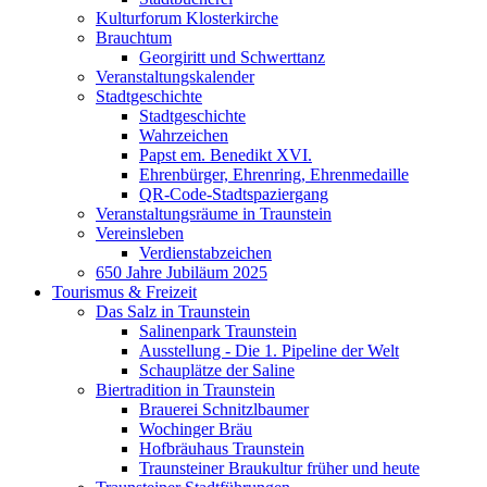
Kulturforum Klosterkirche
Brauchtum
Georgiritt und Schwerttanz
Veranstaltungskalender
Stadtgeschichte
Stadtgeschichte
Wahrzeichen
Papst em. Benedikt XVI.
Ehrenbürger, Ehrenring, Ehrenmedaille
QR-Code-Stadtspaziergang
Veranstaltungsräume in Traunstein
Vereinsleben
Verdienstabzeichen
650 Jahre Jubiläum 2025
Tourismus & Freizeit
Das Salz in Traunstein
Salinenpark Traunstein
Ausstellung - Die 1. Pipeline der Welt
Schauplätze der Saline
Biertradition in Traunstein
Brauerei Schnitzlbaumer
Wochinger Bräu
Hofbräuhaus Traunstein
Traunsteiner Braukultur früher und heute