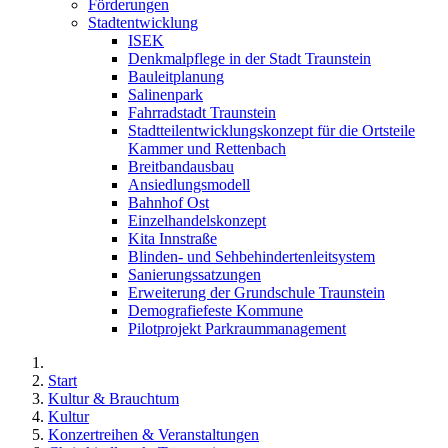
Förderungen
Stadtentwicklung
ISEK
Denkmalpflege in der Stadt Traunstein
Bauleitplanung
Salinenpark
Fahrradstadt Traunstein
Stadtteilentwicklungskonzept für die Ortsteile
Kammer und Rettenbach
Breitbandausbau
Ansiedlungsmodell
Bahnhof Ost
Einzelhandelskonzept
Kita Innstraße
Blinden- und Sehbehindertenleitsystem
Sanierungssatzungen
Erweiterung der Grundschule Traunstein
Demografiefeste Kommune
Pilotprojekt Parkraummanagement
Start
Kultur & Brauchtum
Kultur
Konzertreihen & Veranstaltungen