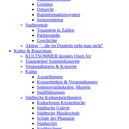
Gremien
Ortsrecht
Ratsinformationssystem
Seniorenbeirat
Stadtportrait
Traunstein in Zahlen
Partnerstädte
Geschichte
Aktion "...die im Dunkeln sieht man nicht"
Kultur & Brauchtum
KULTSOMMER lässiges Open Air
Traunsteiner Sommerkonzerte
Veranstaltungen & Konzerte
Kultur
Ausstellungen
Konzertreihen & Veranstaltungen
Sehenswürdigkeiten, Museen
Stadtführungen
Städtische Kultureinrichtungen
Kulturforum Klosterkirche
Städtische Galerie
Städtische Musikschule
Schule der Phantasie
Stadtarchiv
Stadtbücherei