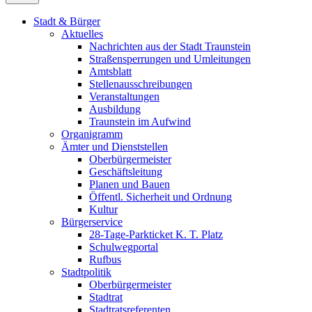
Stadt & Bürger
Aktuelles
Nachrichten aus der Stadt Traunstein
Straßensperrungen und Umleitungen
Amtsblatt
Stellenausschreibungen
Veranstaltungen
Ausbildung
Traunstein im Aufwind
Organigramm
Ämter und Dienststellen
Oberbürgermeister
Geschäftsleitung
Planen und Bauen
Öffentl. Sicherheit und Ordnung
Kultur
Bürgerservice
28-Tage-Parkticket K. T. Platz
Schulwegportal
Rufbus
Stadtpolitik
Oberbürgermeister
Stadtrat
Stadtratsreferenten