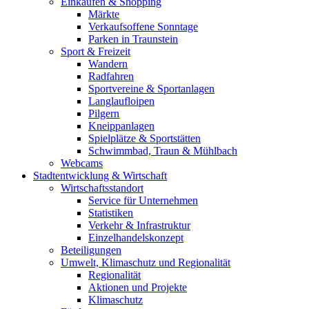
Einkaufen & Shopping
Märkte
Verkaufsoffene Sonntage
Parken in Traunstein
Sport & Freizeit
Wandern
Radfahren
Sportvereine & Sportanlagen
Langlaufloipen
Pilgern
Kneippanlagen
Spielplätze & Sportstätten
Schwimmbad, Traun & Mühlbach
Webcams
Stadtentwicklung & Wirtschaft
Wirtschaftsstandort
Service für Unternehmen
Statistiken
Verkehr & Infrastruktur
Einzelhandelskonzept
Beteiligungen
Umwelt, Klimaschutz und Regionalität
Regionalität
Aktionen und Projekte
Klimaschutz