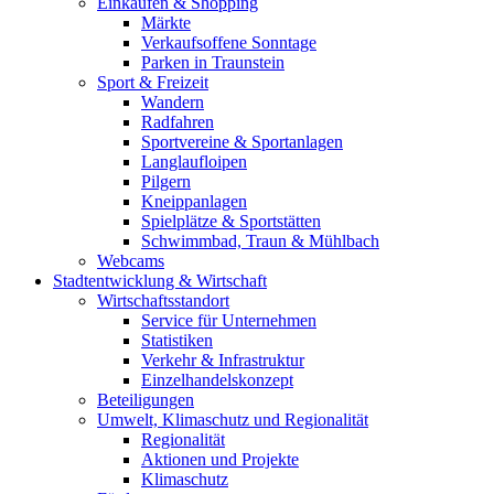
Einkaufen & Shopping
Märkte
Verkaufsoffene Sonntage
Parken in Traunstein
Sport & Freizeit
Wandern
Radfahren
Sportvereine & Sportanlagen
Langlaufloipen
Pilgern
Kneippanlagen
Spielplätze & Sportstätten
Schwimmbad, Traun & Mühlbach
Webcams
Stadtentwicklung & Wirtschaft
Wirtschaftsstandort
Service für Unternehmen
Statistiken
Verkehr & Infrastruktur
Einzelhandelskonzept
Beteiligungen
Umwelt, Klimaschutz und Regionalität
Regionalität
Aktionen und Projekte
Klimaschutz