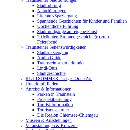
Traunsteiner Stadtführungen
Stadtführung
Naturführungen
Literatur-Spaziergang
Spannende Geschichten für Kinder und Familien
wöchentliche Führung
Stadtrundgänge auf eigene Faust
20 Minuten Brunnengeschichte(n) zum
Feierabend
Traunsteiner Sehenswürdigkeiten
Stadtspaziergang
Audio Guide
Traunstein smart erkunden
Lindl-Quiz
Stadtgeschichte
KULTSOMMER lässiges Open Air
Unterkunft finden
Anreise & Informationen
Parken in Traunstein
Prospektbestellung
Tourist-Information
Tourismuspartner
Die Region Chiemsee-Chiemgau
Museen & Ausstellungen
Veranstaltungen & Konzerte