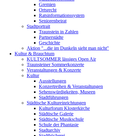
Gremien
Ortsrecht
Ratsinformationssystem
Seniorenbeirat
Stadtportrait
Traunstein in Zahlen
Partnerstädte
Geschichte
Aktion "...die im Dunkeln sieht man nicht"
Kultur & Brauchtum
KULTSOMMER lässiges Open Air
Traunsteiner Sommerkonzerte
Veranstaltungen & Konzerte
Kultur
Ausstellungen
Konzertreihen & Veranstaltungen
Sehenswürdigkeiten, Museen
Stadtführungen
Städtische Kultureinrichtungen
Kulturforum Klosterkirche
Städtische Galerie
Städtische Musikschule
Schule der Phantasie
Stadtarchiv
Stadtbücherei