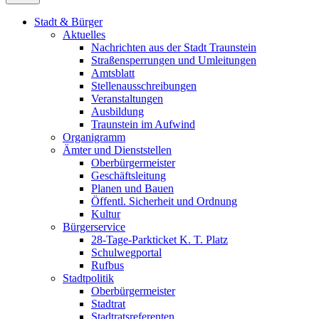
Stadt & Bürger
Aktuelles
Nachrichten aus der Stadt Traunstein
Straßensperrungen und Umleitungen
Amtsblatt
Stellenausschreibungen
Veranstaltungen
Ausbildung
Traunstein im Aufwind
Organigramm
Ämter und Dienststellen
Oberbürgermeister
Geschäftsleitung
Planen und Bauen
Öffentl. Sicherheit und Ordnung
Kultur
Bürgerservice
28-Tage-Parkticket K. T. Platz
Schulwegportal
Rufbus
Stadtpolitik
Oberbürgermeister
Stadtrat
Stadtratsreferenten