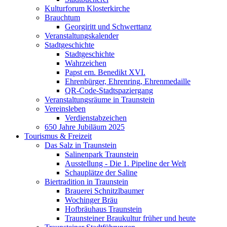
Kulturforum Klosterkirche
Brauchtum
Georgiritt und Schwerttanz
Veranstaltungskalender
Stadtgeschichte
Stadtgeschichte
Wahrzeichen
Papst em. Benedikt XVI.
Ehrenbürger, Ehrenring, Ehrenmedaille
QR-Code-Stadtspaziergang
Veranstaltungsräume in Traunstein
Vereinsleben
Verdienstabzeichen
650 Jahre Jubiläum 2025
Tourismus & Freizeit
Das Salz in Traunstein
Salinenpark Traunstein
Ausstellung - Die 1. Pipeline der Welt
Schauplätze der Saline
Biertradition in Traunstein
Brauerei Schnitzlbaumer
Wochinger Bräu
Hofbräuhaus Traunstein
Traunsteiner Braukultur früher und heute