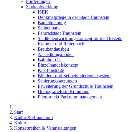
Förderungen
Stadtentwicklung
ISEK
Denkmalpflege in der Stadt Traunstein
Bauleitplanung
Salinenpark
Fahrradstadt Traunstein
Stadtteilentwicklungskonzept für die Ortsteile
Kammer und Rettenbach
Breitbandausbau
Ansiedlungsmodell
Bahnhof Ost
Einzelhandelskonzept
Kita Innstraße
Blinden- und Sehbehindertenleitsystem
Sanierungssatzungen
Erweiterung der Grundschule Traunstein
Demografiefeste Kommune
Pilotprojekt Parkraummanagement
Start
Kultur & Brauchtum
Kultur
Konzertreihen & Veranstaltungen