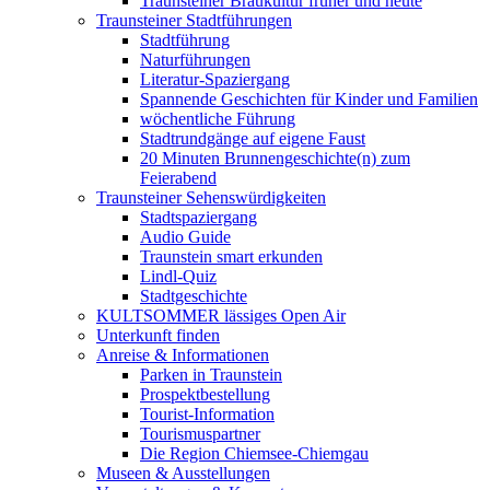
Traunsteiner Braukultur früher und heute
Traunsteiner Stadtführungen
Stadtführung
Naturführungen
Literatur-Spaziergang
Spannende Geschichten für Kinder und Familien
wöchentliche Führung
Stadtrundgänge auf eigene Faust
20 Minuten Brunnengeschichte(n) zum
Feierabend
Traunsteiner Sehenswürdigkeiten
Stadtspaziergang
Audio Guide
Traunstein smart erkunden
Lindl-Quiz
Stadtgeschichte
KULTSOMMER lässiges Open Air
Unterkunft finden
Anreise & Informationen
Parken in Traunstein
Prospektbestellung
Tourist-Information
Tourismuspartner
Die Region Chiemsee-Chiemgau
Museen & Ausstellungen