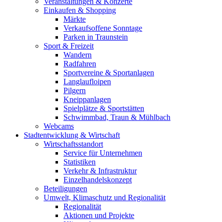
Veranstaltungen & Konzerte
Einkaufen & Shopping
Märkte
Verkaufsoffene Sonntage
Parken in Traunstein
Sport & Freizeit
Wandern
Radfahren
Sportvereine & Sportanlagen
Langlaufloipen
Pilgern
Kneippanlagen
Spielplätze & Sportstätten
Schwimmbad, Traun & Mühlbach
Webcams
Stadtentwicklung & Wirtschaft
Wirtschaftsstandort
Service für Unternehmen
Statistiken
Verkehr & Infrastruktur
Einzelhandelskonzept
Beteiligungen
Umwelt, Klimaschutz und Regionalität
Regionalität
Aktionen und Projekte