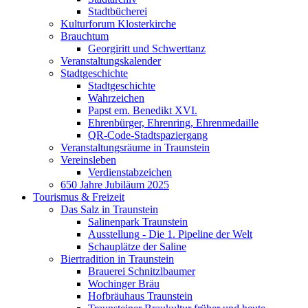
Stadtbücherei
Kulturforum Klosterkirche
Brauchtum
Georgiritt und Schwerttanz
Veranstaltungskalender
Stadtgeschichte
Stadtgeschichte
Wahrzeichen
Papst em. Benedikt XVI.
Ehrenbürger, Ehrenring, Ehrenmedaille
QR-Code-Stadtspaziergang
Veranstaltungsräume in Traunstein
Vereinsleben
Verdienstabzeichen
650 Jahre Jubiläum 2025
Tourismus & Freizeit
Das Salz in Traunstein
Salinenpark Traunstein
Ausstellung - Die 1. Pipeline der Welt
Schauplätze der Saline
Biertradition in Traunstein
Brauerei Schnitzlbaumer
Wochinger Bräu
Hofbräuhaus Traunstein