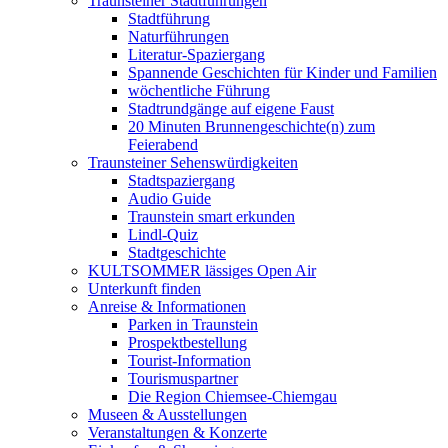
Traunsteiner Stadtführungen
Stadtführung
Naturführungen
Literatur-Spaziergang
Spannende Geschichten für Kinder und Familien
wöchentliche Führung
Stadtrundgänge auf eigene Faust
20 Minuten Brunnengeschichte(n) zum
Feierabend
Traunsteiner Sehenswürdigkeiten
Stadtspaziergang
Audio Guide
Traunstein smart erkunden
Lindl-Quiz
Stadtgeschichte
KULTSOMMER lässiges Open Air
Unterkunft finden
Anreise & Informationen
Parken in Traunstein
Prospektbestellung
Tourist-Information
Tourismuspartner
Die Region Chiemsee-Chiemgau
Museen & Ausstellungen
Veranstaltungen & Konzerte