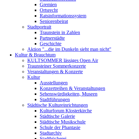
Gremien
Ortsrecht
Ratsinformationssystem
Seniorenbeirat
Stadtportrait
Traunstein in Zahlen
Partnerstädte
Geschichte
Aktion "...die im Dunkeln sieht man nicht"
Kultur & Brauchtum
KULTSOMMER lässiges Open Air
Traunsteiner Sommerkonzerte
Veranstaltungen & Konzerte
Kultur
Ausstellungen
Konzertreihen & Veranstaltungen
Sehenswürdigkeiten, Museen
Stadtführungen
Städtische Kultureinrichtungen
Kulturforum Klosterkirche
Städtische Galerie
Städtische Musikschule
Schule der Phantasie
Stadtarchiv
Stadtbücherei