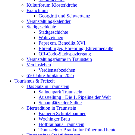
Kulturforum Klosterkirche
Brauchtum
Georgiritt und Schwerttanz
Veranstaltungskalender
Stadtgeschichte
Stadtgeschichte
Wahrzeichen
Papst em. Benedikt XVI.
Ehrenbürger, Ehrenring, Ehrenmedaille
QR-Code-Stadtspaziergang
Veranstaltungsräume in Traunstein
Vereinsleben
Verdienstabzeichen
650 Jahre Jubiläum 2025
Tourismus & Freizeit
Das Salz in Traunstein
Salinenpark Traunstein
Ausstellung - Die 1. Pipeline der Welt
Schauplätze der Saline
Biertradition in Traunstein
Brauerei Schnitzlbaumer
Wochinger Bräu
Hofbräuhaus Traunstein
Traunsteiner Braukultur früher und heute