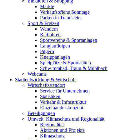
Einkaufen & Shopping
Märkte
Verkaufsoffene Sonntage
Parken in Traunstein
Sport & Freizeit
Wandern
Radfahren
Sportvereine & Sportanlagen
Langlaufloipen
Pilgern
Kneippanlagen
Spielplätze & Sportstätten
Schwimmbad, Traun & Mühlbach
Webcams
Stadtentwicklung & Wirtschaft
Wirtschaftsstandort
Service für Unternehmen
Statistiken
Verkehr & Infrastruktur
Einzelhandelskonzept
Beteiligungen
Umwelt, Klimaschutz und Regionalität
Regionalität
Aktionen und Projekte
Klimaschutz