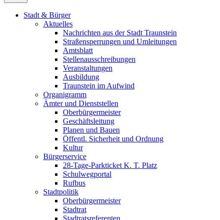
Stadt & Bürger
Aktuelles
Nachrichten aus der Stadt Traunstein
Straßensperrungen und Umleitungen
Amtsblatt
Stellenausschreibungen
Veranstaltungen
Ausbildung
Traunstein im Aufwind
Organigramm
Ämter und Dienststellen
Oberbürgermeister
Geschäftsleitung
Planen und Bauen
Öffentl. Sicherheit und Ordnung
Kultur
Bürgerservice
28-Tage-Parkticket K. T. Platz
Schulwegportal
Rufbus
Stadtpolitik
Oberbürgermeister
Stadtrat
Stadtratsreferenten