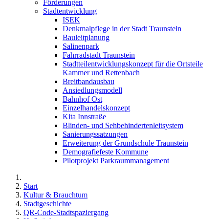
Förderungen
Stadtentwicklung
ISEK
Denkmalpflege in der Stadt Traunstein
Bauleitplanung
Salinenpark
Fahrradstadt Traunstein
Stadtteilentwicklungskonzept für die Ortsteile
Kammer und Rettenbach
Breitbandausbau
Ansiedlungsmodell
Bahnhof Ost
Einzelhandelskonzept
Kita Innstraße
Blinden- und Sehbehindertenleitsystem
Sanierungssatzungen
Erweiterung der Grundschule Traunstein
Demografiefeste Kommune
Pilotprojekt Parkraummanagement
Start
Kultur & Brauchtum
Stadtgeschichte
QR-Code-Stadtspaziergang