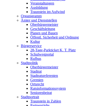
Veranstaltungen
Ausbildung
Traunstein im Aufwind
Organigramm
Ämter und Dienststellen
Oberbürgermeister
Geschäftsleitung
Planen und Bauen
Öffentl. Sicherheit und Ordnung
Kultur
Bürgerservice
28-Tage-Parkticket K. T. Platz
Schulwegportal
Rufbus
Stadtpolitik
Oberbürgermeister
Stadtrat
Stadtratsreferenten
Gremien
Ortsrecht
Ratsinformationssystem
Seniorenbeirat
Stadtportrait
Traunstein in Zahlen
Partnerstädte