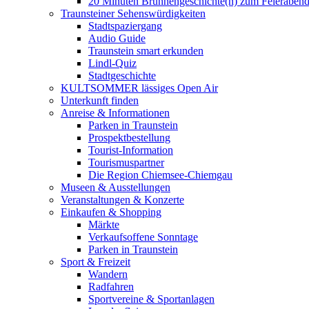
20 Minuten Brunnengeschichte(n) zum Feieraben
Traunsteiner Sehenswürdigkeiten
Stadtspaziergang
Audio Guide
Traunstein smart erkunden
Lindl-Quiz
Stadtgeschichte
KULTSOMMER lässiges Open Air
Unterkunft finden
Anreise & Informationen
Parken in Traunstein
Prospektbestellung
Tourist-Information
Tourismuspartner
Die Region Chiemsee-Chiemgau
Museen & Ausstellungen
Veranstaltungen & Konzerte
Einkaufen & Shopping
Märkte
Verkaufsoffene Sonntage
Parken in Traunstein
Sport & Freizeit
Wandern
Radfahren
Sportvereine & Sportanlagen