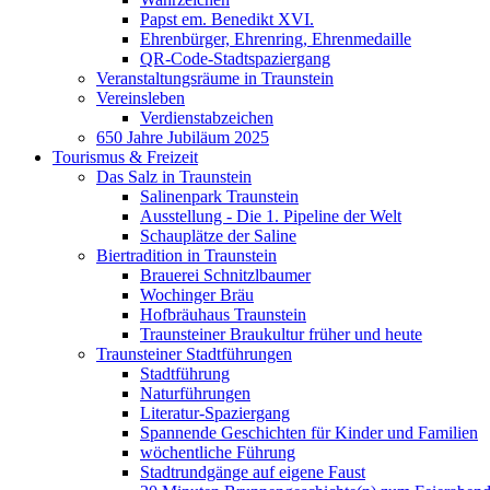
Papst em. Benedikt XVI.
Ehrenbürger, Ehrenring, Ehrenmedaille
QR-Code-Stadtspaziergang
Veranstaltungsräume in Traunstein
Vereinsleben
Verdienstabzeichen
650 Jahre Jubiläum 2025
Tourismus & Freizeit
Das Salz in Traunstein
Salinenpark Traunstein
Ausstellung - Die 1. Pipeline der Welt
Schauplätze der Saline
Biertradition in Traunstein
Brauerei Schnitzlbaumer
Wochinger Bräu
Hofbräuhaus Traunstein
Traunsteiner Braukultur früher und heute
Traunsteiner Stadtführungen
Stadtführung
Naturführungen
Literatur-Spaziergang
Spannende Geschichten für Kinder und Familien
wöchentliche Führung
Stadtrundgänge auf eigene Faust