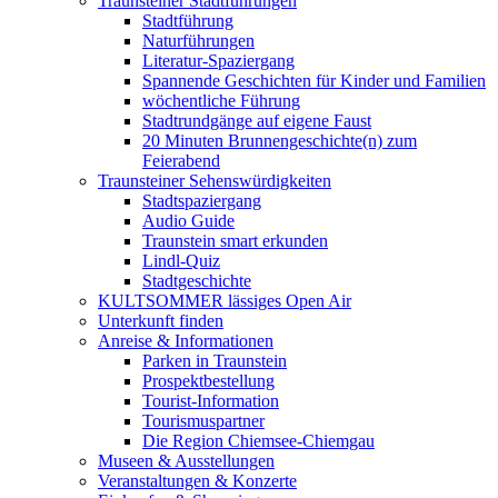
Traunsteiner Stadtführungen
Stadtführung
Naturführungen
Literatur-Spaziergang
Spannende Geschichten für Kinder und Familien
wöchentliche Führung
Stadtrundgänge auf eigene Faust
20 Minuten Brunnengeschichte(n) zum
Feierabend
Traunsteiner Sehenswürdigkeiten
Stadtspaziergang
Audio Guide
Traunstein smart erkunden
Lindl-Quiz
Stadtgeschichte
KULTSOMMER lässiges Open Air
Unterkunft finden
Anreise & Informationen
Parken in Traunstein
Prospektbestellung
Tourist-Information
Tourismuspartner
Die Region Chiemsee-Chiemgau
Museen & Ausstellungen
Veranstaltungen & Konzerte