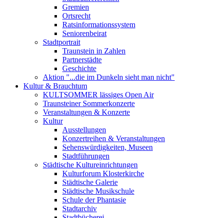
Gremien
Ortsrecht
Ratsinformationssystem
Seniorenbeirat
Stadtportrait
Traunstein in Zahlen
Partnerstädte
Geschichte
Aktion "...die im Dunkeln sieht man nicht"
Kultur & Brauchtum
KULTSOMMER lässiges Open Air
Traunsteiner Sommerkonzerte
Veranstaltungen & Konzerte
Kultur
Ausstellungen
Konzertreihen & Veranstaltungen
Sehenswürdigkeiten, Museen
Stadtführungen
Städtische Kultureinrichtungen
Kulturforum Klosterkirche
Städtische Galerie
Städtische Musikschule
Schule der Phantasie
Stadtarchiv
Stadtbücherei