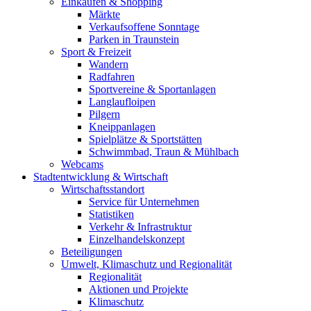
Einkaufen & Shopping
Märkte
Verkaufsoffene Sonntage
Parken in Traunstein
Sport & Freizeit
Wandern
Radfahren
Sportvereine & Sportanlagen
Langlaufloipen
Pilgern
Kneippanlagen
Spielplätze & Sportstätten
Schwimmbad, Traun & Mühlbach
Webcams
Stadtentwicklung & Wirtschaft
Wirtschaftsstandort
Service für Unternehmen
Statistiken
Verkehr & Infrastruktur
Einzelhandelskonzept
Beteiligungen
Umwelt, Klimaschutz und Regionalität
Regionalität
Aktionen und Projekte
Klimaschutz