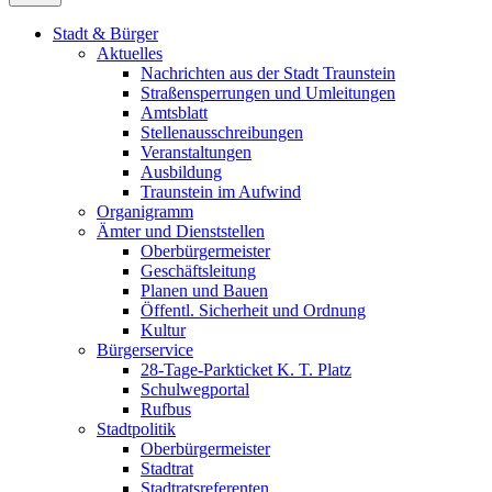
Stadt & Bürger
Aktuelles
Nachrichten aus der Stadt Traunstein
Straßensperrungen und Umleitungen
Amtsblatt
Stellenausschreibungen
Veranstaltungen
Ausbildung
Traunstein im Aufwind
Organigramm
Ämter und Dienststellen
Oberbürgermeister
Geschäftsleitung
Planen und Bauen
Öffentl. Sicherheit und Ordnung
Kultur
Bürgerservice
28-Tage-Parkticket K. T. Platz
Schulwegportal
Rufbus
Stadtpolitik
Oberbürgermeister
Stadtrat
Stadtratsreferenten