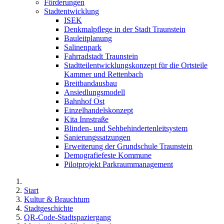
Förderungen
Stadtentwicklung
ISEK
Denkmalpflege in der Stadt Traunstein
Bauleitplanung
Salinenpark
Fahrradstadt Traunstein
Stadtteilentwicklungskonzept für die Ortsteile
Kammer und Rettenbach
Breitbandausbau
Ansiedlungsmodell
Bahnhof Ost
Einzelhandelskonzept
Kita Innstraße
Blinden- und Sehbehindertenleitsystem
Sanierungssatzungen
Erweiterung der Grundschule Traunstein
Demografiefeste Kommune
Pilotprojekt Parkraummanagement
Start
Kultur & Brauchtum
Stadtgeschichte
QR-Code-Stadtspaziergang