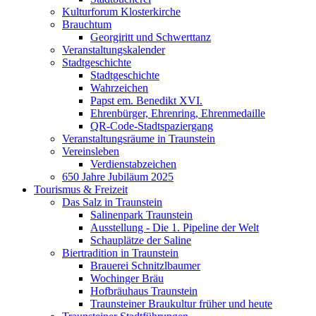
Kulturforum Klosterkirche
Brauchtum
Georgiritt und Schwerttanz
Veranstaltungskalender
Stadtgeschichte
Stadtgeschichte
Wahrzeichen
Papst em. Benedikt XVI.
Ehrenbürger, Ehrenring, Ehrenmedaille
QR-Code-Stadtspaziergang
Veranstaltungsräume in Traunstein
Vereinsleben
Verdienstabzeichen
650 Jahre Jubiläum 2025
Tourismus & Freizeit
Das Salz in Traunstein
Salinenpark Traunstein
Ausstellung - Die 1. Pipeline der Welt
Schauplätze der Saline
Biertradition in Traunstein
Brauerei Schnitzlbaumer
Wochinger Bräu
Hofbräuhaus Traunstein
Traunsteiner Braukultur früher und heute