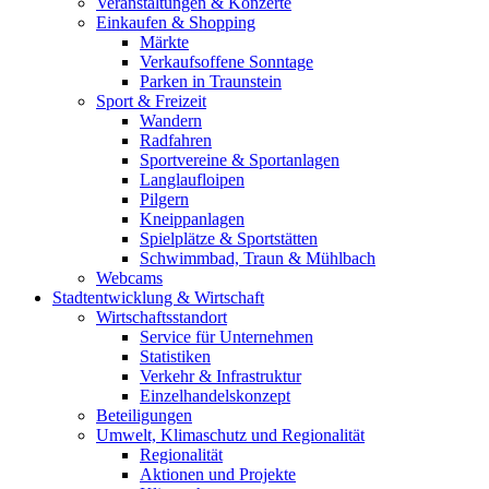
Veranstaltungen & Konzerte
Einkaufen & Shopping
Märkte
Verkaufsoffene Sonntage
Parken in Traunstein
Sport & Freizeit
Wandern
Radfahren
Sportvereine & Sportanlagen
Langlaufloipen
Pilgern
Kneippanlagen
Spielplätze & Sportstätten
Schwimmbad, Traun & Mühlbach
Webcams
Stadtentwicklung & Wirtschaft
Wirtschaftsstandort
Service für Unternehmen
Statistiken
Verkehr & Infrastruktur
Einzelhandelskonzept
Beteiligungen
Umwelt, Klimaschutz und Regionalität
Regionalität
Aktionen und Projekte