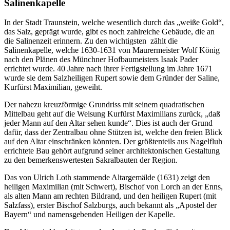
Salinenkapelle
In der Stadt Traunstein, welche wesentlich durch das „weiße Gold“,
das Salz, geprägt wurde, gibt es noch zahlreiche Gebäude, die an
die Salinenzeit erinnern. Zu den wichtigsten zählt die
Salinenkapelle, welche 1630-1631 von Maurermeister Wolf König
nach den Plänen des Münchner Hofbaumeisters Isaak Pader
errichtet wurde. 40 Jahre nach ihrer Fertigstellung im Jahre 1671
wurde sie dem Salzheiligen Rupert sowie dem Gründer der Saline,
Kurfürst Maximilian, geweiht.
Der nahezu kreuzförmige Grundriss mit seinem quadratischen
Mittelbau geht auf die Weisung Kurfürst Maximilians zurück, „daß
jeder Mann auf den Altar sehen kunde“. Dies ist auch der Grund
dafür, dass der Zentralbau ohne Stützen ist, welche den freien Blick
auf den Altar einschränken könnten. Der größtenteils aus Nagelfluh
errichtete Bau gehört aufgrund seiner architektonischen Gestaltung
zu den bemerkenswertesten Sakralbauten der Region.
Das von Ulrich Loth stammende Altargemälde (1631) zeigt den
heiligen Maximilian (mit Schwert), Bischof von Lorch an der Enns,
als alten Mann am rechten Bildrand, und den heiligen Rupert (mit
Salzfass), erster Bischof Salzburgs, auch bekannt als „Apostel der
Bayern“ und namensgebenden Heiligen der Kapelle.