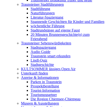
Traunsteiner Braukultur früher und heute
Traunsteiner Stadtführungen
Stadtführung
Naturführungen
Literatur-Spaziergang
Spannende Geschichten für Kinder und Familien
wöchentliche Führung
Stadtrundgänge auf eigene Faust
20 Minuten Brunnengeschichte(n) zum
Feierabend
Traunsteiner Sehenswürdigkeiten
Stadtspaziergang
Audio Guide
Traunstein smart erkunden
Lindl-Quiz
Stadtgeschichte
KULTSOMMER lässiges Open Air
Unterkunft finden
Anreise & Informationen
Parken in Traunstein
Prospektbestellung
Tourist-Information
Tourismuspartner
Die Region Chiemsee-Chiemgau
Museen & Ausstellungen