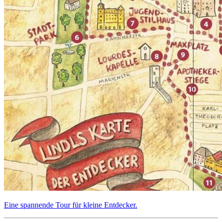
Ei­ne span­nen­de Tour für klei­ne Ent­de­cker.