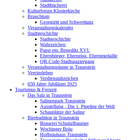
Stadtbücherei
Kulturforum Klosterkirche
Brauchtum
Georgiritt und Schwerttanz
Veranstaltungskalender
Stadtgeschichte
Stadtgeschichte
Wahrzeichen
Papst em. Benedikt XVI.
Ehrenbürger, Ehrenring, Ehrenmedaille
QR-Code-Stadtspaziergang
Veranstaltungsräume in Traunstein
Vereinsleben
Verdienstabzeichen
650 Jahre Jubiläum 2025
Tourismus & Freizeit
Das Salz in Traunstein
Salinenpark Traunstein
Ausstellung - Die 1. Pipeline der Welt
Schauplätze der Saline
Biertradition in Traunstein
Brauerei Schnitzlbaumer
Wochinger Bräu
Hofbräuhaus Traunstein