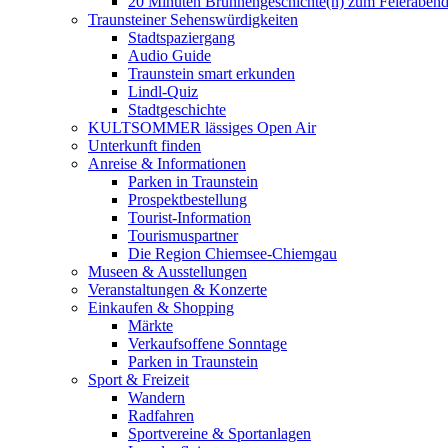
20 Minuten Brunnengeschichte(n) zum Feieraben
Traunsteiner Sehenswürdigkeiten
Stadtspaziergang
Audio Guide
Traunstein smart erkunden
Lindl-Quiz
Stadtgeschichte
KULTSOMMER lässiges Open Air
Unterkunft finden
Anreise & Informationen
Parken in Traunstein
Prospektbestellung
Tourist-Information
Tourismuspartner
Die Region Chiemsee-Chiemgau
Museen & Ausstellungen
Veranstaltungen & Konzerte
Einkaufen & Shopping
Märkte
Verkaufsoffene Sonntage
Parken in Traunstein
Sport & Freizeit
Wandern
Radfahren
Sportvereine & Sportanlagen