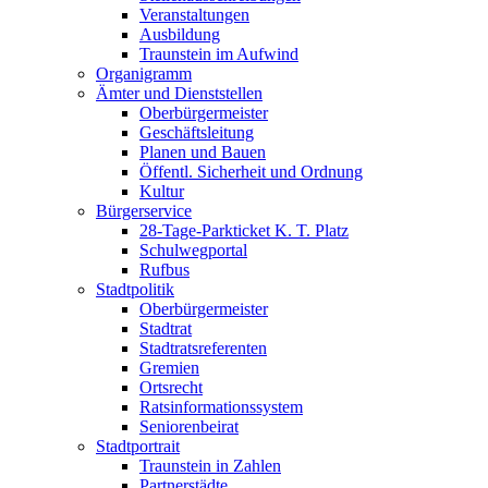
Veranstaltungen
Ausbildung
Traunstein im Aufwind
Organigramm
Ämter und Dienststellen
Oberbürgermeister
Geschäftsleitung
Planen und Bauen
Öffentl. Sicherheit und Ordnung
Kultur
Bürgerservice
28-Tage-Parkticket K. T. Platz
Schulwegportal
Rufbus
Stadtpolitik
Oberbürgermeister
Stadtrat
Stadtratsreferenten
Gremien
Ortsrecht
Ratsinformationssystem
Seniorenbeirat
Stadtportrait
Traunstein in Zahlen
Partnerstädte