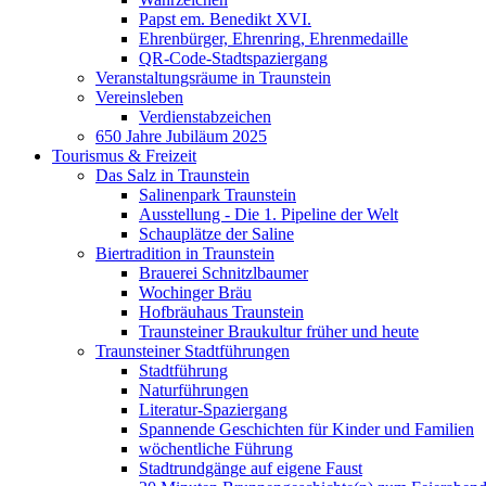
Papst em. Benedikt XVI.
Ehrenbürger, Ehrenring, Ehrenmedaille
QR-Code-Stadtspaziergang
Veranstaltungsräume in Traunstein
Vereinsleben
Verdienstabzeichen
650 Jahre Jubiläum 2025
Tourismus & Freizeit
Das Salz in Traunstein
Salinenpark Traunstein
Ausstellung - Die 1. Pipeline der Welt
Schauplätze der Saline
Biertradition in Traunstein
Brauerei Schnitzlbaumer
Wochinger Bräu
Hofbräuhaus Traunstein
Traunsteiner Braukultur früher und heute
Traunsteiner Stadtführungen
Stadtführung
Naturführungen
Literatur-Spaziergang
Spannende Geschichten für Kinder und Familien
wöchentliche Führung
Stadtrundgänge auf eigene Faust